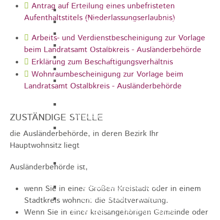
Antrag auf Erteilung eines unbefristeten
Gemeinderat
Aufenthaltstitels (Niederlassungserlaubnis)
GEO - Vertreter im Aufsichtsrat
Ortschaftsrat
Arbeits- und Verdienstbescheinigung zur Vorlage
Aufsichtsrat Wohnbau GmbH
beim Landratsamt Ostalbkreis - Ausländerbehörde
Stiftungsrat "Stiftung Heubach"
Erklärung zum Beschäftigungsverhältnis
Umlegungsausschuss
Wohnraumbescheinigung zur Vorlage beim
Verbandsversammlung der VG
Landratsamt Ostalbkreis - Ausländerbehörde
Rosenstein
Verbandsversammlung des
Abwasserzweckverband Lauter-Rems
ZUSTÄNDIGE STELLE
Verbandsversammlung des
die Ausländerbehörde, in deren Bezirk Ihr
Zweckverbands
Hauptwohnsitz liegt
Landeswasserversorgung
Verbandsversammlung Zweckverband
Ausländerbehörde ist,
"Gewerbeverband Rosenstein"
Verwaltungsausschuss
wenn Sie in einer Großen Kreistadt oder in einem
Zweckverband "Gewerbeverband
Stadtkreis wohnen: die Stadtverwaltung.
Rosenstein" - Verwaltungsrat
Wenn Sie in einer kreisangehörigen Gemeinde oder