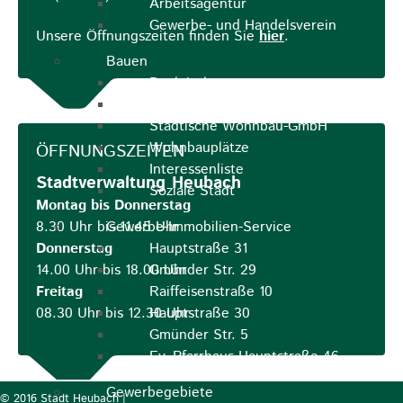
Arbeitsagentur
Gewerbe- und Handelsverein
Unsere Öffnungszeiten finden Sie
hier
.
Bauen
Bauleitplanung
ELR
Städtische Wohnbau-GmbH
Wohnbauplätze
ÖFFNUNGSZEITEN
Interessenliste
Stadtverwaltung Heubach
Soziale Stadt
Montag bis Donnerstag
8.30 Uhr bis 11.45 Uhr
Gewerbe-Immobilien-Service
Donnerstag
Hauptstraße 31
14.00 Uhr bis 18.00 Uhr
Gmünder Str. 29
Freitag
Raiffeisenstraße 10
08.30 Uhr bis 12.30 Uhr
Hauptstraße 30
Gmünder Str. 5
Ev. Pfarrhaus Hauptstraße 46
Gewerbegebiete
© 2016 Stadt Heubach |