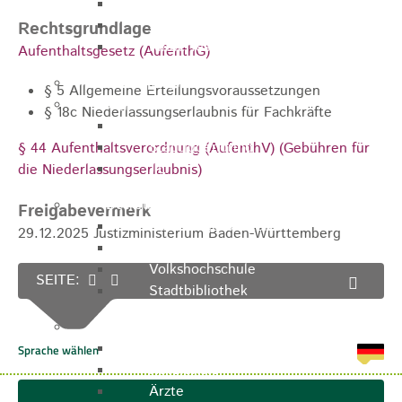
Zukunftswerkstatt
Sozialpädagogische Familienberatung
Rechtsgrundlage
Kinderfest
Aufenthaltsgesetz (AufenthG)
Ferienprogramm
§ 5
Allgemeine Erteilungsvoraussetzungen
Jugend
§
18c Niederlassungserlaubnis für Fachkräfte
Jugendbüro
Stadtjugendring
§ 44 Aufenthaltsverordnung (AufenthV) (Gebühren für
JIL
die Niederlassungserlaubnis)
Betreuung & Bildung
Freigabevermerk
Kindertagesstätten
29.12.2025 Justizministerium Baden-Württemberg
Schulen
Volkshochschule
SEITE:
Stadtbibliothek
Gesundheit & Medizin
Notrufe
Notdienste
Ärzte