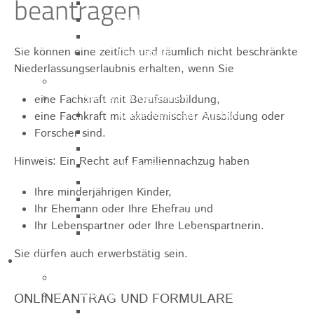
beantragen
Sporthalle
Stadthalle großer Saal
Stadthalle kleiner Saal
Sie können eine zeitlich und räumlich nicht beschränkte
Tennishalle
Niederlassungserlaubnis erhalten, wenn Sie
Qualifizierter Mietspiegel
Steuern & Gebühren
eine Fachkraft mit Berufsausbildung,
Wasserverbrauchsgebühr
eine Fachkraft mit akademischer Ausbildung oder
Hundesteuer
Forscher sind.
Vergnügungssteuer
Hinweis:
Ein Recht auf Familiennachzug haben
Hebesätze
Kindergartengebühren
Ihre minderjährigen Kinder,
Hallenbenutzungsgebühren
Ihr Ehemann oder Ihre Ehefrau und
Hallenbad & Freibad
Ihr Lebenspartner oder Ihre Lebenspartnerin.
Verwaltungsgebühren
Sie dürfen auch erwerbstätig sein.
Politik
Bürgermeister
Gremien
ONLINEANTRAG UND FORMULARE
Bauausschuss