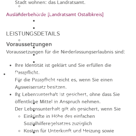
Stadt wohnen: das Landratsamt.
Jugendparlament
Wahlen
Ausländerbehörde [Landratsamt Ostalbkreis]
Wahlen Aktuell
Wahlinformation
LEISTUNGSDETAILS
Nachhaltige Stadtentwicklung
Voraussetzungen
Heubach gestalten
Voraussetzungen für die Niederlassungserlaubnis sind:
Online Beteiligung
Zukunfts Team
Ihre Identität ist geklärt und Sie erfüllen die
Passpflicht.
Freizeit / Tourismus
Für die Passpflicht reicht es, wenn Sie einen
Gastgeber
Ausweisersatz besitzen.
Veranstaltungen
Ihr Lebensunterhalt ist gesichert, ohne dass Sie
Museen & Sammlungen
öffentliche Mittel in Anspruch nehmen.
Schloss
Der Lebensunterhalt gilt als gesichert, wenn Sie
Miedermuseum
Einkünfte in Höhe des einfachen
Heimatmuseum
Sozialhilferegelsatzes zuzüglich
Polizeimuseum
Kosten für Unterkunft und Heizung sowie
Haus Anna Vetter