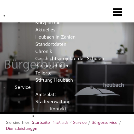
Heubach
Kurzportrait
Aktuelles
Heubach in Zahlen
Standortdaten
Chronik
Geschichtsprojekte der Schulen
Partnerschaften
Teilorte
Stiftung Heubach
Service
Amtsblatt
Stadtverwaltung
Kontakt
Rathausteam
Sie sind hier:
Startseite Heubach
/
Service
/
Bürgerservice
/
Organigramm
Dienstleistungen
Stellenausschreibungen