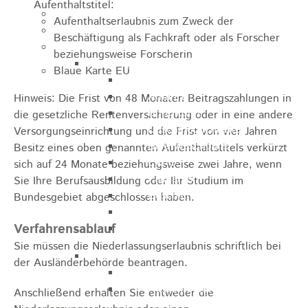
Aufenthaltstitel:
Kugelmarkt
Aufenthaltserlaubnis zum Zweck der
Vereinsleben
Beschäftigung als Fachkraft oder als Forscher
Bike the Rock
beziehungsweise Forscherin
Allgemein
Blaue Karte EU
Newsletter
Anfahrt
Hinweis: Die Frist von 48 Monaten Beitragszahlungen in
Unterkunft
die gesetzliche Rentenversicherung oder in eine andere
Duschmöglichkeiten
Versorgungseinrichtung und die Frist von vier Jahren
Bike Waschplatz
Besitz eines oben genannten Aufenthaltstitels verkürzt
EXPO
sich auf 24 Monate beziehungsweise zwei Jahre, wenn
Palmares
Sie Ihre Berufsausbildung oder Ihr Studium im
Geschichte
Bundesgebiet abgeschlossen haben.
Sponsoren
Verfahrensablauf
Presse
Sie müssen die Niederlassungserlaubnis schriftlich bei
U9 - U15
der Ausländerbehörde beantragen.
Streckenbeschreibung
Ausschreibung
Anschließend erhalten Sie entweder die