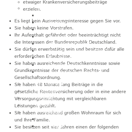
etwaiger Krankenversicherungsbeiträge
Sehenswürdigkeiten
erzielen.
Rathaus
Es liegt kein Ausweisungsinteresse gegen Sie vor.
Blockturm
Sie haben keine Vorstrafen.
Ev. Kirche
Ihr Aufenthalt gefährdet oder beeinträchtigt nicht
Miedermuseum
die Interessen der Bundesrepublik Deutschland.
Haus "Anna Vetter"
Sie dürfen erwerbstätig sein und besitzen dafür alle
Polizeimuseum Heubach e.V.
erforderlichen Erlaubnisse.
Das Schloss in Heubach
Sie haben ausreichende Deutschkenntnisse sowie
Der Rosenstein
Grundkenntnisse der deutschen Rechts- und
Höhlen rund um Heubach
Gesellschaftsordnung.
Heubach Tour
Sie haben 48 Monate lang Beiträge in die
archaeopfad
gesetzliche Rentenversicherung oder in eine andere
Flugplatz
Versorgungseinrichtung mit vergleichbaren
Anreise
Leistungen gezahlt.
Schwimmbäder
Sie haben ausreichend großen Wohnraum für sich
Hallenbad
und Ihre Familie.
Freibad
Sie besitzen seit vier Jahren einen der folgenden