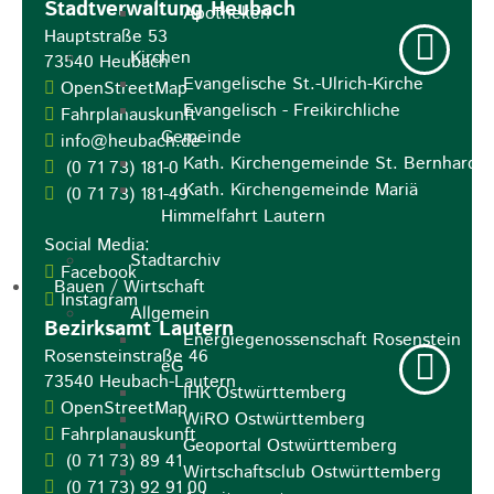
Stadtverwaltung Heubach
Apotheken
Hauptstraße 53
Kirchen
73540
Heubach
Evangelische St.-Ulrich-Kirche
OpenStreetMap
Evangelisch - Freikirchliche
Fahrplanauskunft
Gemeinde
info@heubach.de
Kath. Kirchengemeinde St. Bernhard
(0
71
73) 181-0
Kath. Kirchengemeinde Mariä
(0
71
73) 181-49
Himmelfahrt Lautern
Social Media:
Stadtarchiv
Facebook
Bauen / Wirtschaft
Instagram
Allgemein
Bezirksamt Lautern
Energiegenossenschaft Rosenstein
Rosensteinstraße 46
eG
73540
Heubach-Lautern
IHK Ostwürttemberg
OpenStreetMap
WiRO Ostwürttemberg
Fahrplanauskunft
Geoportal Ostwürttemberg
(0
71
73) 89
41
Wirtschaftsclub Ostwürttemberg
(0
71
73) 92
91
00