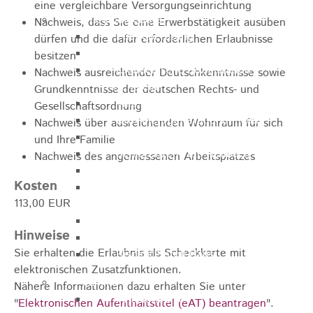
eine vergleichbare Versorgungseinrichtung
Pflegeangebote
Nachweis, dass Sie eine Erwerbstätigkeit ausüben
Pflegeberatung
dürfen und die dafür erforderlichen Erlaubnisse
Runder Tisch Pflege
besitzen
Ökumenische Sozialstation
Nachweis ausreichender Deutschkenntnisse sowie
Rosenstein
Grundkenntnisse der deutschen Rechts- und
Villa Rosenstein
Gesellschaftsordnung
DRK Mehrgenerationenhaus
Nachweis über ausreichenden Wohnraum für sich
Pflegewohnhaus Haus Kielwein
und Ihre Familie
Seniorenzentrum Heubach
Nachweis des angemessenen Arbeitsplatzes
VDK Ortsverband Heubach
Kosten
Ökumenische Nachbarschaftshilfe
113,00 EUR
Heubach
Förderverein Altenhilfe Heubach e.V.
Hinweise
Seniorenwohnanlage Haus Hohgarten
Sie erhalten die Erlaubnis als Scheckkarte mit
Bischof Sproll Haus
elektronischen Zusatzfunktionen.
Familie
Nähere Informationen dazu erhalten Sie unter
Familienbüro
"
Elektronischen Aufenthaltstitel (eAT) beantragen
".