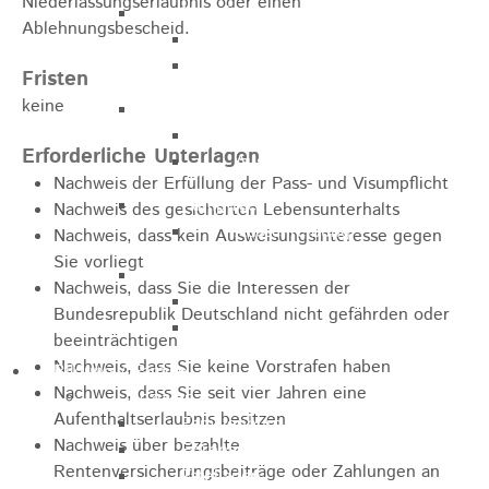
Niederlassungserlaubnis oder einen
Marathon
Ablehnungsbescheid.
Streckenbeschreibung
Ausschreibung Marathon
Fristen
keine
Enduro
Streckenbeschreibung
Erforderliche Unterlagen
Ausschreibung
Nachweis der Erfüllung der Pass- und Visumpflicht
Pumptrack
Nachweis des gesicherten Lebensunterhalts
Ausschreibung
Nachweis, dass kein Ausweisungsinteresse gegen
Sie vorliegt
Bundesliga
Nachweis, dass Sie die Interessen der
Streckenbeschreibung
Bundesrepublik Deutschland nicht gefährden oder
Ausschreibung
beeinträchtigen
Nachweis, dass Sie keine Vorstrafen haben
Bildung / Familie
Nachweis, dass Sie seit vier Jahren eine
Soziales
Aufenthaltserlaubnis besitzen
Familienbüro
Nachweis über bezahlte
Ehrenamtsbörse
Rentenversicherungsbeiträge oder Zahlungen an
Tafelladen