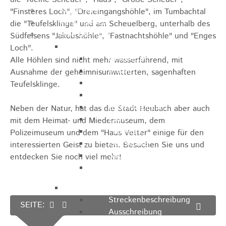
Kugelmarkt
"Finsteres Loch", "Dreieingangshöhle", im Tumbachtal
Vereinsleben
die "Teufelsklinge" und am Scheuelberg, unterhalb des
Bike the Rock
Südfelsens "Jakobshöhle", "Fastnachtshöhle" und "Enges
Allgemein
Loch".
Newsletter
Alle Höhlen sind nicht mehr wasserführend, mit
Anfahrt
Ausnahme der geheimnisumwitterten, sagenhaften
Unterkunft
Teufelsklinge.
Duschmöglichkeiten
Bike Waschplatz
Neben der Natur, hat das die Stadt Heubach aber auch
EXPO
mit dem Heimat- und Miedermuseum, dem
Palmares
Polizeimuseum und dem "Haus Vetter" einige für den
Geschichte
interessierten Geist zu bieten. Besuchen Sie uns und
Sponsoren
entdecken Sie noch viel mehr!
Presse
U9 - U15
Streckenbeschreibung
SEITE:
Ausschreibung