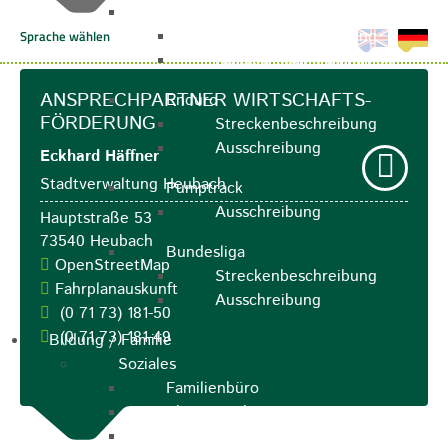
Marathon
Streckenbeschreibung
Ausschreibung Marathon
ANSPRECHPARTNER WIRTSCHAFTS-
Enduro
FÖRDERUNG
Streckenbeschreibung
Ausschreibung
Eckhard
Häffner
Stadtverwaltung Heubach
Pumptrack
Ausschreibung
Hauptstraße 53
73540
Heubach
Bundesliga
OpenStreetMap
Streckenbeschreibung
Fahrplanauskunft
Ausschreibung
(0
71
73) 181-50
(0
71
73) 181-49
Bildung / Familie
Soziales
Familienbüro
Ehrenamtsbörse
Tafelladen