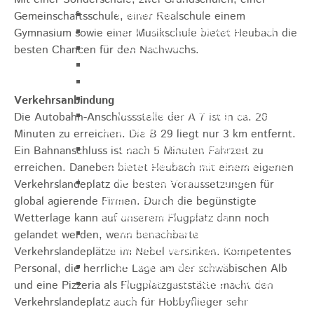
Gemeinderat
Gemeinschaftsschule, einer Realschule einem
GEO - Vertreter im Aufsichtsrat
Gymnasium sowie einer Musikschule bietet Heubach die
Ortschaftsrat
besten Chancen für den Nachwuchs.
Aufsichtsrat Wohnbau GmbH
Stiftungsrat "Stiftung Heubach"
Umlegungsausschuss
Verkehrsanbindung
Verbandsversammlung der VG
Die Autobahn-Anschlussstelle der A 7 ist in ca. 20
Rosenstein
Minuten zu erreichen. Die B 29 liegt nur 3 km entfernt.
Verbandsversammlung des
Ein Bahnanschluss ist nach 5 Minuten Fahrzeit zu
Abwasserzweckverband Lauter-Rems
erreichen. Daneben bietet Heubach mit einem eigenen
Verbandsversammlung des
Verkehrslandeplatz die besten Voraussetzungen für
Zweckverbands
global agierende Firmen. Durch die begünstigte
Landeswasserversorgung
Wetterlage kann auf unserem Flugplatz dann noch
Verbandsversammlung Zweckverband
gelandet werden, wenn benachbarte
"Gewerbeverband Rosenstein"
Verkehrslandeplätze im Nebel versinken. Kompetentes
Verwaltungsausschuss
Personal, die herrliche Lage am der schwäbischen Alb
Zweckverband "Gewerbeverband
und eine Pizzeria als Flugplatzgaststätte macht den
Rosenstein" - Verwaltungsrat
Verkehrslandeplatz auch für Hobbyflieger sehr