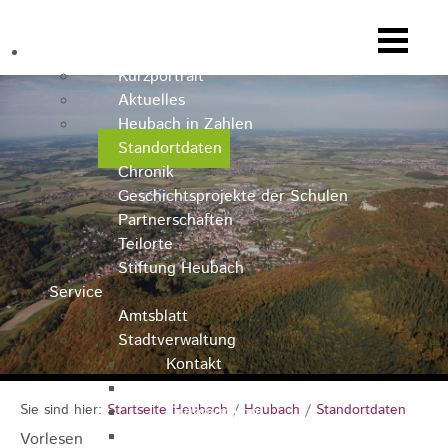
Heubach
Kurzportrait
Aktuelles
Heubach in Zahlen
Standortdaten
Chronik
Geschichtsprojekte der Schulen
Partnerschaften
Teilorte
Stiftung Heubach
Service
Amtsblatt
Stadtverwaltung
Kontakt
Rathausteam
Sie sind hier:
Startseite Heubach
/
Heubach
/
Standortdaten
Organigramm
Stellenausschreibungen
Vorlesen