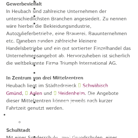
Sporthalle
Gewerbevielfalt
Stadthalle großer Saal
In Heubach sind zahlreiche Unternehmen der
Stadthalle kleiner Saal
unterschiedlichsten Branchen angesiedelt. Zu nennen
Tennishalle
wäre hierbei die Bekleidungsindustrie,
Autozulieferbetriebe, eine Brauerei, Bauunternehmen
Qualifizierter Mietspiegel
etc. Daneben runden zahlreiche kleinere
Steuern & Gebühren
Handelsbetriebe und ein gut sortierter Einzelhandel das
Wasserverbrauchsgebühr
Unternehmensangebot ab. Hervorzuheben ist sicherlich
Hundesteuer
die weltbekannte Firma Triumph International AG.
Vergnügungssteuer
Hebesätze
In Zentrum von drei Mittelzentren
Kindergartengebühren
Heubach liegt im Städtedreieck
Schwäbisch
Hallenbenutzungsgebühren
Gmünd
,
Aalen
und
Heidenheim
. Die Angebote
Hallenbad & Freibad
dieser Mittelzentren können jeweils nach kurzer
Verwaltungsgebühren
Fahrtzeit genutzt werden.
Politik
Bürgermeister
Gremien
Schulstadt
Bauausschuss
Mit einer Sonderschule, zwei Grundschulen, einer