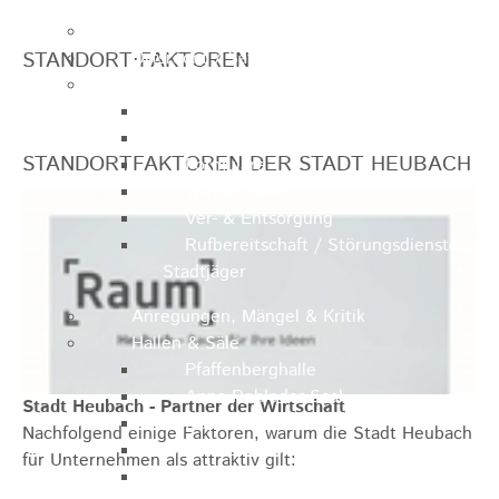
Ausschreibungen
STANDORT·FAKTOREN
Ortsrecht / Satzungen
Bürgerservice
Dienstleistungen
Lebenslagen
STANDORTFAKTOREN DER STADT HEUBACH
Formulare
Wasserzähler
Ver- & Entsorgung
Rufbereitschaft / Störungsdienste /
Stadtjäger
Anregungen, Mängel & Kritik
Hallen & Säle
Pfaffenberghalle
Anna-Rohleder-Saal
Stadt Heubach - Partner der Wirtschaft
Rosensteinhalle
Nachfolgend einige Faktoren, warum die Stadt Heubach
Schillerschulturnhalle
für Unternehmen als attraktiv gilt:
Silberwarenfabrik