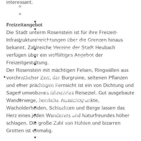
interessant.
Jugendparlament
Wahlen
Wahlen Aktuell
Freizeitangebot
Wahlinformation
Die Stadt unterm Rosenstein ist für ihre Freizeit-
Infrastruktureinrichtungen über die Grenzen hinaus
Nachhaltige Stadtentwicklung
bekannt. Zahlreiche Vereine der Stadt Heubach
Heubach gestalten
verfügen über ein vielfältiges Angebot der
Online Beteiligung
Freizeitgestaltung.
Zukunfts Team
Der Rosenstein mit mächtigen Felsen, Ringwällen aus
Freizeit / Tourismus
vorchristlicher Zeit, der Burgruine, seltenen Pflanzen
Gastgeber
und einer prächtigen Fernsicht ist ein von Dichtung und
Veranstaltungen
Sagen umwobenes lohnendes Reiseziel. Gut ausgebaute
Museen & Sammlungen
Wanderwege, herrliche Aussichtspunkte,
Schloss
Wacholderheiden, Schluchten und Berge lassen das
Miedermuseum
Herz eines jeden Wanderers und Naturfreundes höher
Heimatmuseum
schlagen. Die große Zahl von Höhlen und bizarren
Polizeimuseum
Grotten ist einmalig.
Haus Anna Vetter