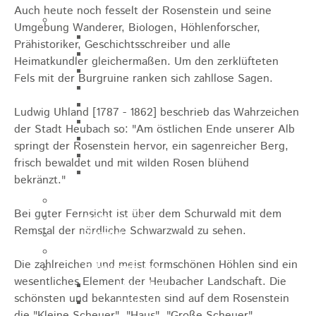
Auch heute noch fesselt der Rosenstein und seine
Sehenswürdigkeiten
Umgebung Wanderer, Biologen, Höhlenforscher,
Rathaus
Prähistoriker, Geschichtsschreiber und alle
Blockturm
Heimatkundler gleichermaßen. Um den zerklüfteten
Ev. Kirche
Fels mit der Burgruine ranken sich zahllose Sagen.
Miedermuseum
Haus "Anna Vetter"
Ludwig Uhland [1787 - 1862] beschrieb das Wahrzeichen
Polizeimuseum Heubach e.V.
der Stadt Heubach so: "Am östlichen Ende unserer Alb
Das Schloss in Heubach
springt der Rosenstein hervor, ein sagenreicher Berg,
Der Rosenstein
frisch bewaldet und mit wilden Rosen blühend
Höhlen rund um Heubach
bekränzt."
Heubach Tour
Bei guter Fernsicht ist über dem Schurwald mit dem
archaeopfad
Remstal der nördliche Schwarzwald zu sehen.
Flugplatz
Anreise
Die zahlreichen und meist formschönen Höhlen sind ein
Schwimmbäder
wesentliches Element der Heubacher Landschaft. Die
Hallenbad
schönsten und bekanntesten sind auf dem Rosenstein
Freibad
die "Kleine Scheuer", "Haus", "Große Scheuer",