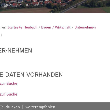
hier:
Startseite Heubach
/
Bauen / Wirtschaft
/
Unternehmen
n
ER·NEHMEN
NE DATEN VORHANDEN
zur Suche
zur Suche
E:
drucken
weiterempfehlen