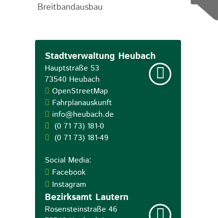
Breitbandausbau
Stadtverwaltung Heubach
Hauptstraße 53
73540
Heubach
OpenStreetMap
Fahrplanauskunft
info@heubach.de
(0
71
73) 181-0
(0
71
73) 181-49
Social Media:
Facebook
Instagram
Bezirksamt Lautern
Rosensteinstraße 46