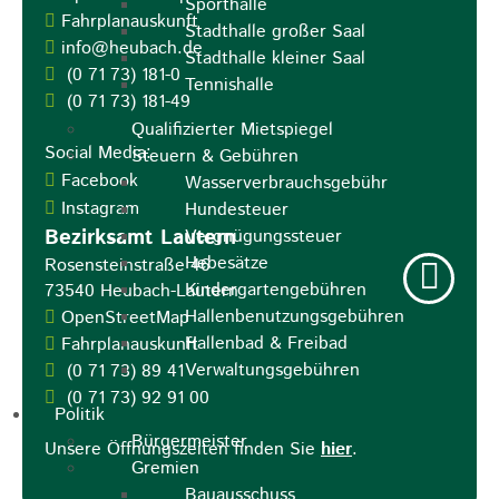
Sporthalle
Fahrplanauskunft
Stadthalle großer Saal
info@heubach.de
Stadthalle kleiner Saal
(0
71
73) 181-0
Tennishalle
(0
71
73) 181-49
Qualifizierter Mietspiegel
Social Media:
Steuern & Gebühren
Facebook
Wasserverbrauchsgebühr
Instagram
Hundesteuer
Bezirksamt Lautern
Vergnügungssteuer
Hebesätze
Rosensteinstraße 46
Kindergartengebühren
73540
Heubach-Lautern
Hallenbenutzungsgebühren
OpenStreetMap
Hallenbad & Freibad
Fahrplanauskunft
Verwaltungsgebühren
(0
71
73) 89
41
(0
71
73) 92
91
00
Politik
Bürgermeister
Unsere Öffnungszeiten finden Sie
hier
.
Gremien
Bauausschuss