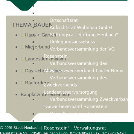
Gemeinderat
GEO - Vertreter im Aufsichtsrat
Ortschaftsrat
THEMA BAUEN
Aufsichtsrat Wohnbau GmbH
Stiftungsrat "Stiftung Heubach"
Haus + Garten
Umlegungsausschuss
Mieterbund
Verbandsversammlung der VG
Rosenstein
Landesdenkmalamt
Verbandsversammlung des
Abwasserzweckverband Lauter-Rems
Das sichere Haus
Verbandsversammlung des
Bauförderer
Zweckverbands
Landeswasserversorgung
Bauplatzinteressenliste
Verbandsversammlung Zweckverband
"Gewerbeverband Rosenstein"
Verwaltungsausschuss
Zweckverband "Gewerbeverband
Rosenstein" - Verwaltungsrat
© 2016 Stadt Heubach |
Hauptstraße 53 | 73540 Heubach | Fon: 07173/181-0 | Fax: 07173/181-49 |