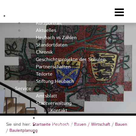
Heubach
Kurzportrait
Aktuelles
Heubach in Zahlen
Standortdaten
Chronik
Geschichtsprojekte der Schulen
Partnerschaften
Teilorte
Stiftung Heubach
Service
Amtsblatt
Stadtverwaltung
Kontakt
Rathausteam
Sie sind hier:
Startseite Heubach
/
Bauen / Wirtschaft
/
Bauen
Organigramm
/
Bauleitplanung
Stellenausschreibungen