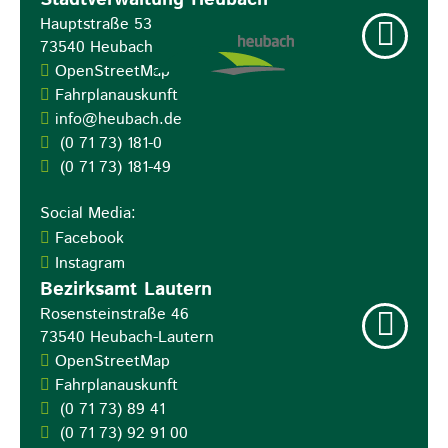
Hauptstraße 53
73540
Heubach
OpenStreetMap
Fahrplanauskunft
info@heubach.de
(0
71
73) 181-0
(0
71
73) 181-49
Social Media:
Facebook
Instagram
Bezirksamt Lautern
Rosensteinstraße 46
73540
Heubach-Lautern
OpenStreetMap
Fahrplanauskunft
(0
71
73) 89
41
(0
71
73) 92
91
00