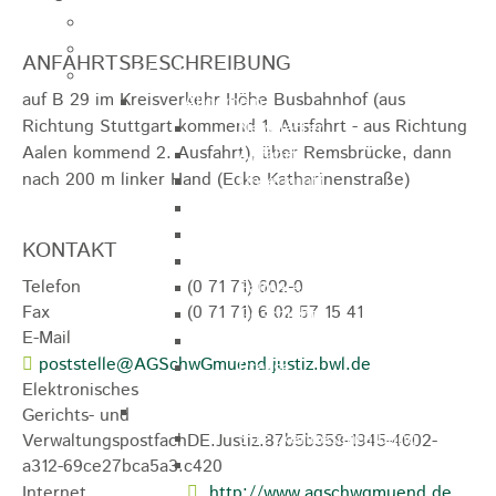
Kugelmarkt
Vereinsleben
ANFAHRTSBESCHREIBUNG
Bike the Rock
auf B 29 im Kreisverkehr Höhe Busbahnhof (aus
Allgemein
Richtung Stuttgart kommend 1. Ausfahrt - aus Richtung
Newsletter
Aalen kommend 2. Ausfahrt), über Remsbrücke, dann
Anfahrt
nach 200 m linker Hand (Ecke Katharinenstraße)
Unterkunft
Duschmöglichkeiten
Bike Waschplatz
KONTAKT
EXPO
Telefon
(0
71
71) 602-0
Palmares
Fax
(0
71
71) 6
02
57
15
41
Geschichte
E-Mail
Sponsoren
poststelle@AGSchwGmuend.justiz.bwl.de
Presse
Elektronisches
U9 - U15
Gerichts- und
Streckenbeschreibung
Verwaltungspostfach
DE.Justiz.87b5b358-1945-4602-
Ausschreibung
a312-69ce27bca5a3.c420
Internet
http://www.agschwgmuend.de