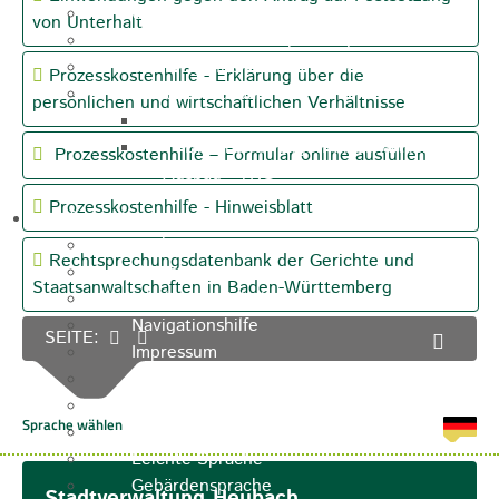
Unternehmen
von Unterhalt
Kommunale Wärmeplanung
Starkregenrisiko und Hochwasser
Prozesskostenhilfe - Erklärung über die
Breitbandausbau
persönlichen und wirtschaftlichen Verhältnisse
Breitbandausbau Graue Flecken
Breitband - Eigenwirtschaftlicher
Prozesskosten­hilfe – Formular online ausfüllen
Ausbau - TNG
Prozesskostenhilfe - Hinweisblatt
Informationen
Suche
Rechtsprechungsdatenbank der Gerichte und
Kontakt
Staatsanwaltschaften in Baden-Württemberg
Inhaltsverzeichnis
Navigationshilfe
SEITE:
Impressum
Nutzungsbedingungen
Datenschutz
Barrierefreiheit
Leichte Sprache
Gebärdensprache
Stadtverwaltung Heubach