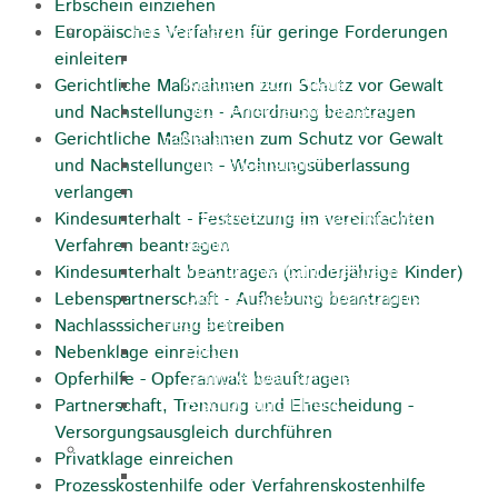
Erbschein einziehen
Pflegeangebote
Europäisches Verfahren für geringe Forderungen
Pflegeberatung
einleiten
Runder Tisch Pflege
Gerichtliche Maßnahmen zum Schutz vor Gewalt
Ökumenische Sozialstation
und Nachstellungen - Anordnung beantragen
Rosenstein
Gerichtliche Maßnahmen zum Schutz vor Gewalt
Villa Rosenstein
und Nachstellungen - Wohnungsüberlassung
DRK Mehrgenerationenhaus
verlangen
Pflegewohnhaus Haus Kielwein
Kindesunterhalt - Festsetzung im vereinfachten
Seniorenzentrum Heubach
Verfahren beantragen
VDK Ortsverband Heubach
Kindesunterhalt beantragen (minderjährige Kinder)
Ökumenische Nachbarschaftshilfe
Lebenspartnerschaft - Aufhebung beantragen
Heubach
Nachlasssicherung betreiben
Förderverein Altenhilfe Heubach e.V.
Nebenklage einreichen
Seniorenwohnanlage Haus Hohgarten
Opferhilfe - Opferanwalt beauftragen
Bischof Sproll Haus
Partnerschaft, Trennung und Ehescheidung -
Versorgungsausgleich durchführen
Familie
Privatklage einreichen
Familienbüro
Prozesskostenhilfe oder Verfahrenskostenhilfe