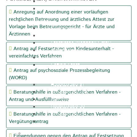
Arbeitsagentur
Gewerbe- und Handelsverein
Anregung auf Anordnung einer vorläufigen
rechtlichen Betreuung und ärztliches Attest zur
Bauen
Vorlage beim Betreuungsgericht - für Ärzte und
Bauleitplanung
Ärztinnen
ELR
Städtische Wohnbau-GmbH
Antrag auf Festsetzung von Kindesunterhalt -
Wohnbauplätze
vereinfachtes Verfahren
Interessenliste
Soziale Stadt
Antrag auf psychosoziale Prozessbegleitung
Gewerbe-Immobilien-Service
(WORD)
Hauptstraße 31
Gmünder Str. 29
Beratungshilfe in außergerichtlichen Verfahren -
Raiffeisenstraße 10
Antrag und Ausfüllhinweise
Hauptstraße 30
Gmünder Str. 5
Beratungshilfe in außergerichtlichen Verfahren -
Ev. Pfarrhaus Hauptstraße 46
Vergütungsantrag
Gewerbegebiete
Einwendungen gegen den Antrag auf Festsetzung