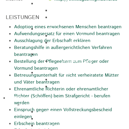
Marathon
Streckenbeschreibung
LEISTUNGEN
Ausschreibung Marathon
Adoption eines erwachsenen Menschen beantragen
Enduro
Aufwendungsersatz für einen Vormund beantragen
Streckenbeschreibung
Ausschlagung der Erbschaft erklären
Ausschreibung
Beratungshilfe in außergerichtlichen Verfahren
Pumptrack
beantragen
Ausschreibung
Bestellung der Pflegeeltern zum Pfleger oder
Vormund beantragen
Bundesliga
Betreuungsunterhalt für nicht verheiratete Mütter
Streckenbeschreibung
und Väter beantragen
Ausschreibung
Ehrenamtliche Richterin oder ehrenamtlicher
Richter (Schöffen) beim Strafgericht - berufen
Bildung / Familie
werden
Soziales
Einspruch gegen einen Vollstreckungsbescheid
Familienbüro
einlegen
Ehrenamtsbörse
Erbschein beantragen
Tafelladen