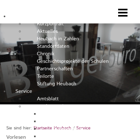
Heubach
Kurzportrait
Aktuelles
Heubach in Zahlen
Standortdaten
Chronik
Geschichtsprojekte der Schulen
Partnerschaften
Teilorte
Stiftung Heubach
Service
Amtsblatt
Stadtverwaltung
Kontakt
Rathausteam
Sie sind hier:
Startseite Heubach
/
Service
Organigramm
Stellenausschreibungen
Vorlesen