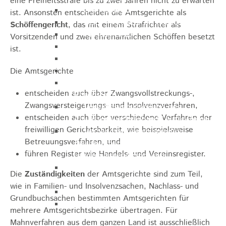
eine Freiheitsstrafe bis zu zwei Jahren nicht zu erwarten
Gemeinderat
ist. Ansonsten entscheiden die Amtsgerichte als
GEO - Vertreter im Aufsichtsrat
Schöffengericht
, das mit einem Strafrichter als
Ortschaftsrat
Vorsitzenden und zwei ehrenamtlichen Schöffen besetzt
Aufsichtsrat Wohnbau GmbH
ist.
Stiftungsrat "Stiftung Heubach"
Umlegungsausschuss
Die Amtsgerichte
Verbandsversammlung der VG
entscheiden auch über Zwangsvollstreckungs-,
Rosenstein
Zwangsversteigerungs- und Insolvenzverfahren,
Verbandsversammlung des
entscheiden auch über verschiedene Verfahren der
Abwasserzweckverband Lauter-Rems
freiwilligen Gerichtsbarkeit, wie beispielsweise
Verbandsversammlung des
Betreuungsverfahren, und
Zweckverbands
führen Register wie Handels- und Vereinsregister.
Landeswasserversorgung
Verbandsversammlung Zweckverband
Die
Zuständigkeiten
der Amtsgerichte sind zum Teil,
"Gewerbeverband Rosenstein"
wie in Familien- und Insolvenzsachen, Nachlass- und
Verwaltungsausschuss
Grundbuchsachen bestimmten Amtsgerichten für
Zweckverband "Gewerbeverband
mehrere Amtsgerichtsbezirke übertragen. Für
Rosenstein" - Verwaltungsrat
Mahnverfahren aus dem ganzen Land ist ausschließlich