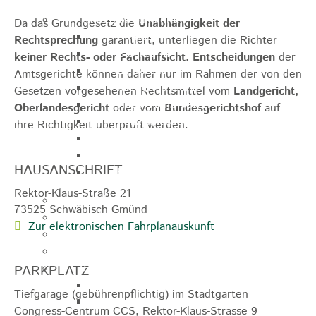
Sehenswürdigkeiten
Da das Grundgesetz die
Unabhängigkeit der
Rathaus
Rechtsprechung
garantiert, unterliegen die Richter
Blockturm
keiner Rechts- oder Fachaufsicht
.
Entscheidungen
der
Ev. Kirche
Amtsgerichte können daher nur im Rahmen der von den
Miedermuseum
Gesetzen vorgesehenen Rechtsmittel vom
Landgericht,
Haus "Anna Vetter"
Oberlandesgericht
oder vom
Bundesgerichtshof
auf
Polizeimuseum Heubach e.V.
ihre Richtigkeit überprüft werden.
Das Schloss in Heubach
Der Rosenstein
HAUSANSCHRIFT
Höhlen rund um Heubach
Rektor-Klaus-Straße 21
Heubach Tour
73525
Schwäbisch Gmünd
archaeopfad
Zur elektronischen Fahrplanauskunft
Flugplatz
Anreise
Schwimmbäder
PARKPLATZ
Hallenbad
Tiefgarage (gebührenpflichtig) im Stadtgarten
Freibad
Congress-Centrum CCS, Rektor-Klaus-Strasse 9