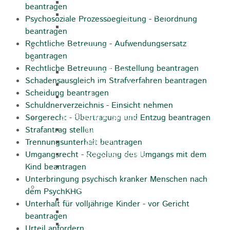
Zukunftswerkstatt
beantragen
Sozialpädagogische Familienberatung
Psychosoziale Prozessbegleitung - Beiordnung
Kinderfest
beantragen
Rechtliche Betreuung - Aufwendungsersatz
Ferienprogramm
beantragen
Jugend
Rechtliche Betreuung - Bestellung beantragen
Jugendbüro
Schadensausgleich im Strafverfahren beantragen
Stadtjugendring
Scheidung beantragen
JIL
Schuldnerverzeichnis - Einsicht nehmen
Betreuung & Bildung
Sorgerecht - Übertragung und Entzug beantragen
Kindertagesstätten
Strafantrag stellen
Schulen
Trennungsunterhalt beantragen
Volkshochschule
Umgangsrecht - Regelung des Umgangs mit dem
Stadtbibliothek
Kind beantragen
Unterbringung psychisch kranker Menschen nach
Gesundheit & Medizin
dem PsychKHG
Notrufe
Unterhalt für volljährige Kinder - vor Gericht
Notdienste
beantragen
Ärzte
Urteil anfordern