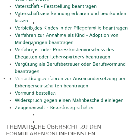
Apotheken
Vaterschaft - Feststellung beantragen
Vaterschaftsanerkennung erklären und beurkunden
Kirchen
lassen
Evangelische St.-Ulrich-Kirche
Verbleib des Kindes in der Pflegefamilie beantragen
Evangelisch - Freikirchliche
Verfahren zur Annahme als Kind - Adoption von
Gemeinde
Minderjährigen beantragen
Kath. Kirchengemeinde St. Bernhard
Verfahrens- oder Prozesskostenvorschuss des
Kath. Kirchengemeinde Mariä
Ehegatten oder Lebenspartners beantragen
Himmelfahrt Lautern
Vergütung als Berufsbetreuer oder Berufsvormund
Stadtarchiv
beantragen
Bauen / Wirtschaft
Vermittlungsverfahren zur Auseinandersetzung bei
Allgemein
Erbengemeinschaften beantragen
Energiegenossenschaft Rosenstein
Vormund bestellen
eG
Widerspruch gegen einen Mahnbescheid einlegen
IHK Ostwürttemberg
Zeugenanwalt - Beiordnung erhalten
WiRO Ostwürttemberg
Geoportal Ostwürttemberg
THEMATISCHE ÜBERSICHT ZU DEN
Wirtschaftsclub Ostwürttemberg
FORMULAREN/ONLINEDIENSTEN