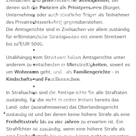
Zivilsachen sind
privatrechtliche Streitigkeiten
, bei
Sporthalle
denen sich die
Parteien als Privatpersonen
(Bürger,
Stadthalle großer Saal
Unternehmer oder auch staatliche Träger als Teilnehmer
Stadthalle kleiner Saal
des Privatrechtsverkehrs) gegenüberstehen.
Tennishalle
Die Amtsgerichte sind in Zivilsachen vor allem zuständig
Qualifizierter Mietspiegel
für erstinstanzliche Streitigkeiten mit einem Streitwert
Steuern & Gebühren
bis zu EUR 5000.
Wasserverbrauchsgebühr
Hundesteuer
Unabhängig vom Streitwert haben Amtsgerichte unter
Vergnügungssteuer
anderem zu entscheiden in
Mietstreitigkeiten
, soweit es
Hebesätze
um
Wohnraum
geht, und - als
Familiengerichte
- in
Kindergartengebühren
Kindschafts-
und
Familiensachen
.
Hallenbenutzungsgebühren
In Strafsachen sind die Amtsgerichte für alle Straftaten
Hallenbad & Freibad
zuständig, für die nicht in erster Instanz bereits das
Verwaltungsgebühren
Land- oder (ausnahmsweise) das Oberlandesgericht
Politik
zuständig ist und bei denen keine höhere Strafe als eine
Bürgermeister
Freiheitsstrafe bis zu vier Jahren
zu erwarten ist. Ein
Gremien
Strafrichter ist zuständig, wenn eine höhere Strafe als
Bauausschuss