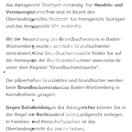
das Amtsgericht Stuttgart zuständig. Für
Handels- und
Jugendparlament
Vereinsregistersachen
sind im Bezirk des
Wahlen
Oberlandesgerichts Stuttgart das Amtsgericht Stuttgart
Wahlen Aktuell
und das Amtsgericht Ulm zuständig.
Wahlinformation
Nachhaltige Stadtentwicklung
Mit der Neuordnung des
Grundbuchwesens
in Baden-
Heubach gestalten
Württemberg wurden sämtliche Grundbuchämter
Online Beteiligung
zentralisiert. Eine Grundbuchamtssuche finden Sie auf
Zukunfts Team
der Homepage der Bundesnotarkammer www.notar.de
unter dem Register "Grundbuchamtssuche".
Freizeit / Tourismus
Gastgeber
Die papierhaften Grundakten und Grundbücher werden
Veranstaltungen
beim
Grundbuchzentralarchiv
Baden-Württemberg in
Museen & Sammlungen
Kornwestheim gelagert.
Schloss
Miedermuseum
Gegen Entscheidungen der Amtsgerichte
können Sie in
Heimatmuseum
der Regel ein
Rechtsmittel
beim Landgericht einlegen.
Polizeimuseum
In Familien- und Kindschaftssachen ist das
Haus Anna Vetter
Oberlandesgericht die zweite Instanz.