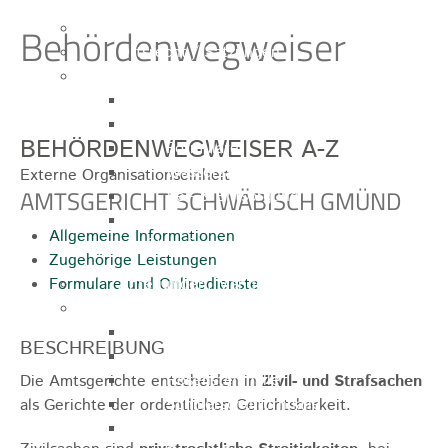
Behördenwegweiser
Ausschreibungen
Ortsrecht / Satzungen
Bürgerservice
Dienstleistungen
Lebenslagen
BEHÖRDENWEGWEISER
Formulare
Wasserzähler
Externe Organisationseinheit
AMTSGERICHT SCHWÄBISCH GMÜND
Ver- & Entsorgung
Rufbereitschaft / Störungsdienste /
Allgemeine Informationen
Stadtjäger
Zugehörige Leistungen
Formulare und Onlinedienste
Anregungen, Mängel & Kritik
Hallen & Säle
Pfaffenberghalle
BESCHREIBUNG
Anna-Rohleder-Saal
Rosensteinhalle
Die Amtsgerichte entscheiden in
Zivil- und Strafsachen
Schillerschulturnhalle
als Gerichte der ordentlichen Gerichtsbarkeit.
Silberwarenfabrik