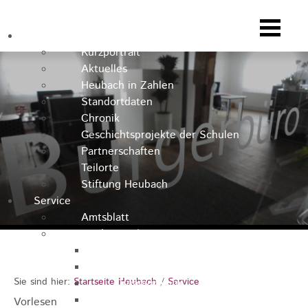
Heubach
Kurzportrait
Aktuelles
Heubach in Zahlen
Standortdaten
Chronik
Geschichtsprojekte der Schulen
Partnerschaften
Teilorte
Stiftung Heubach
Service
Amtsblatt
Stadtverwaltung
Kontakt
Rathausteam
Sie sind hier:
Startseite Heubach
/
Service
Organigramm
Stellenausschreibungen
Vorlesen