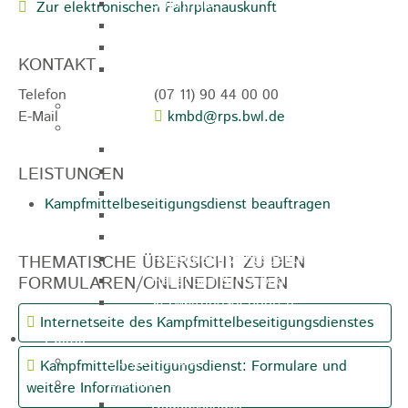
Sporthalle
Zur elektronischen Fahrplanauskunft
Stadthalle großer Saal
Stadthalle kleiner Saal
KONTAKT
Tennishalle
Telefon
(07
11) 90
44
00
00
Qualifizierter Mietspiegel
E-Mail
kmbd@rps.bwl.de
Steuern & Gebühren
Wasserverbrauchsgebühr
Hundesteuer
LEISTUNGEN
Vergnügungssteuer
Kampfmittelbeseitigungsdienst beauftragen
Hebesätze
Kindergartengebühren
Hallenbenutzungsgebühren
THEMATISCHE ÜBERSICHT ZU DEN
Hallenbad & Freibad
FORMULAREN/ONLINEDIENSTEN
Verwaltungsgebühren
Internetseite des Kampfmittelbeseitigungsdienstes
Politik
Bürgermeister
Kampfmittelbeseitigungsdienst: Formulare und
Gremien
weitere Informationen
Bauausschuss