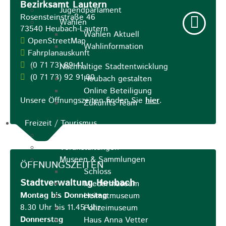
Bezirksamt Lautern
Jugendparlament
Rosensteinstraße 46
Wahlen
73540
Heubach-Lautern
Wahlen Aktuell
OpenStreetMap
Wahlinformation
Fahrplanauskunft
(0
71
73) 89
41
Nachhaltige Stadtentwicklung
(0
71
73) 92
91
00
Heubach gestalten
Online Beteiligung
Unsere Öffnungszeiten finden Sie
hier
.
Zukunfts Team
Freizeit / Tourismus
Gastgeber
Veranstaltungen
Museen & Sammlungen
ÖFFNUNGSZEITEN
Schloss
Stadtverwaltung Heubach
Miedermuseum
Montag bis Donnerstag
Heimatmuseum
8.30 Uhr bis 11.45 Uhr
Polizeimuseum
Donnerstag
Haus Anna Vetter