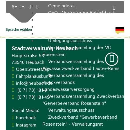
Gemeinderat
SEITE:
GEO - Vertreter im Aufsichtsrat
Ortschaftsrat
Aufsichtsrat Wohnbau GmbH
Stiftungsrat "Stiftung Heubach"
Umlegungsausschuss
Verbandsversammlung der VG
Stadtverwaltung Heubach
Rosenstein
Hauptstraße 53
Verbandsversammlung des
73540
Heubach
Abwasserzweckverband Lauter-Rems
OpenStreetMap
Verbandsversammlung des
Fahrplanauskunft
Zweckverbands
info@heubach.de
Landeswasserversorgung
(0
71
73) 181-0
Verbandsversammlung Zweckverband
(0
71
73) 181-49
"Gewerbeverband Rosenstein"
Verwaltungsausschuss
Social Media:
Zweckverband "Gewerbeverband
Facebook
Rosenstein" - Verwaltungsrat
Instagram