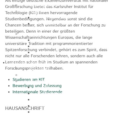
Als einzige deutsche Exzellenzuniversität mit nationaler
Jugendparlament
Großforschung bietet das Karlsruher Institut für
Wahlen
Technologie (KIT) Ihnen hervorragende
Wahlen Aktuell
Studienbedingungen. Nirgendwo sonst sind die
Wahlinformation
Chancen besser, sich unmittelbar an der Forschung zu
beteiligen. Denn in einer der größten
Nachhaltige Stadtentwicklung
Wissenschaftseinrichtungen Europas, die lange
Heubach gestalten
universitäre Tradition mit programmorientierter
Online Beteiligung
Spitzenforschung verbindet, gehört es zum Spirit, dass
Zukunfts Team
nicht nur alle Forschenden lehren, sondern auch alle
Lernenden schon früh im Studium an spannenden
Freizeit / Tourismus
Forschungsprojekten teilhaben.
Gastgeber
Veranstaltungen
Studieren am KIT
Museen & Sammlungen
Bewerbung und Zulassung
Schloss
Internationale Studierende
Miedermuseum
Heimatmuseum
Polizeimuseum
HAUSANSCHRIFT
Haus Anna Vetter