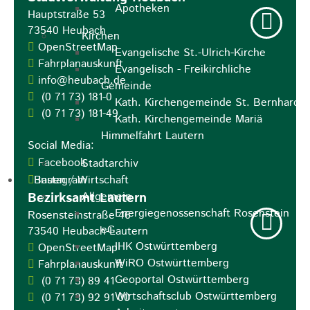
Apotheken
Hauptstraße 53
73540
Heubach
Kirchen
OpenStreetMap
Evangelische St.-Ulrich-Kirche
Fahrplanauskunft
Evangelisch - Freikirchliche
info@heubach.de
Gemeinde
(0
71
73) 181-0
Kath. Kirchengemeinde St. Bernhard
(0
71
73) 181-49
Kath. Kirchengemeinde Mariä
Himmelfahrt Lautern
Social Media:
Facebook
Stadtarchiv
Bauen / Wirtschaft
Instagram
Allgemein
Bezirksamt Lautern
Energiegenossenschaft Rosenstein
Rosensteinstraße 46
eG
73540
Heubach-Lautern
IHK Ostwürttemberg
OpenStreetMap
WiRO Ostwürttemberg
Fahrplanauskunft
Geoportal Ostwürttemberg
(0
71
73) 89
41
Wirtschaftsclub Ostwürttemberg
(0
71
73) 92
91
00