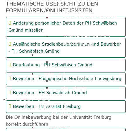
THEMATISCHE ÜBERSICHT ZU DEN
Marathon
FORMULAREN/ONLINEDIENSTEN
Streckenbeschreibung
Ausschreibung Marathon
Änderung persönlicher Daten der PH Schwäbisch
Enduro
Gmünd mitteilen
Streckenbeschreibung
Ausschreibung
Ausländische Studienbewerberinnen und Bewerber
- PH Schwäbisch Gmünd
Pumptrack
Ausschreibung
Beurlaubung - PH Schwäbisch Gmünd
Bundesliga
Bewerben - Pädagogische Hochschule Ludwigsburg
Streckenbeschreibung
Ausschreibung
Bewerben - PH Schwäbisch Gmünd
Bildung / Familie
Soziales
Bewerben - Universität Freiburg
Familienbüro
Die Onlinebewerbung bei der Universität Freiburg
Ehrenamtsbörse
korrekt durchführen
Tafelladen