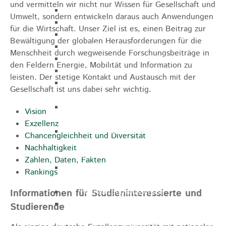
und vermitteln wir nicht nur Wissen für Gesellschaft und
Gemeinderat
Umwelt, sondern entwickeln daraus auch Anwendungen
GEO - Vertreter im Aufsichtsrat
für die Wirtschaft. Unser Ziel ist es, einen Beitrag zur
Ortschaftsrat
Bewältigung der globalen Herausforderungen für die
Aufsichtsrat Wohnbau GmbH
Menschheit durch wegweisende Forschungsbeiträge in
Stiftungsrat "Stiftung Heubach"
den Feldern Energie, Mobilität und Information zu
Umlegungsausschuss
leisten. Der stetige Kontakt und Austausch mit der
Verbandsversammlung der VG
Gesellschaft ist uns dabei sehr wichtig.
Rosenstein
Verbandsversammlung des
Vision
Abwasserzweckverband Lauter-Rems
Exzellenz
Verbandsversammlung des
Chancengleichheit und Diversität
Zweckverbands
Nachhaltigkeit
Landeswasserversorgung
Zahlen, Daten, Fakten
Verbandsversammlung Zweckverband
Rankings
"Gewerbeverband Rosenstein"
Verwaltungsausschuss
Informationen für Studieninteressierte und
Zweckverband "Gewerbeverband
Studierende
Rosenstein" - Verwaltungsrat