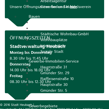
Arbeitsagentur
Gewerbe- und Handelsverein
Unsere Öffnungszeiten finden Sie
hier
.
Bauen
Bauleitplanung
ELR
Städtische Wohnbau-GmbH
ÖFFNUNGSZEITEN
Wohnbauplätze
Interessenliste
Stadtverwaltung Heubach
Soziale Stadt
Montag bis Donnerstag
8.30 Uhr bis 11.45 Uhr
Gewerbe-Immobilien-Service
Donnerstag
Hauptstraße 31
14.00 Uhr bis 18.00 Uhr
Gmünder Str. 29
Freitag
Raiffeisenstraße 10
08.30 Uhr bis 12.30 Uhr
Hauptstraße 30
Gmünder Str. 5
Ev. Pfarrhaus Hauptstraße 46
© 2016 Stadt Heubach |
Gewerbegebiete