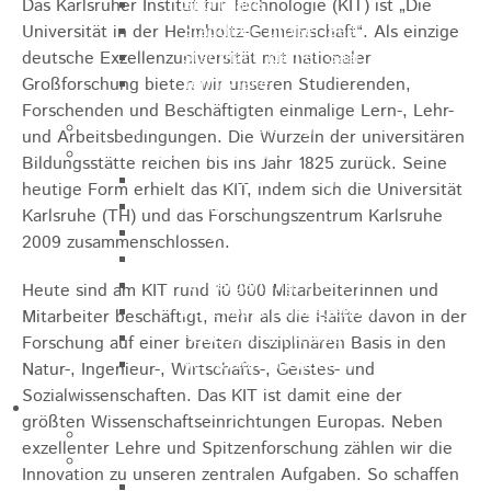
Sporthalle
Das Karlsruher Institut für Technologie (KIT) ist „Die
Stadthalle großer Saal
Universität in der Helmholtz-Gemeinschaft“. Als einzige
Stadthalle kleiner Saal
deutsche Exzellenzuniversität mit nationaler
Tennishalle
Großforschung bieten wir unseren Studierenden,
Forschenden und Beschäftigten einmalige Lern-, Lehr-
Qualifizierter Mietspiegel
und Arbeitsbedingungen. Die Wurzeln der universitären
Steuern & Gebühren
Bildungsstätte reichen bis ins Jahr 1825 zurück. Seine
Wasserverbrauchsgebühr
heutige Form erhielt das KIT, indem sich die Universität
Hundesteuer
Karlsruhe (TH) und das Forschungszentrum Karlsruhe
Vergnügungssteuer
2009 zusammenschlossen.
Hebesätze
Kindergartengebühren
Heute sind am KIT rund 10 000 Mitarbeiterinnen und
Hallenbenutzungsgebühren
Mitarbeiter beschäftigt, mehr als die Hälfte davon in der
Hallenbad & Freibad
Forschung auf einer breiten disziplinären Basis in den
Verwaltungsgebühren
Natur-, Ingenieur-, Wirtschafts-, Geistes- und
Sozialwissenschaften. Das KIT ist damit eine der
Politik
größten Wissenschaftseinrichtungen Europas. Neben
Bürgermeister
exzellenter Lehre und Spitzenforschung zählen wir die
Gremien
Innovation zu unseren zentralen Aufgaben. So schaffen
Bauausschuss