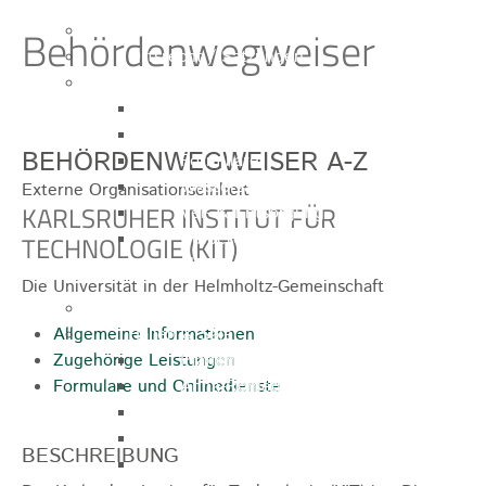
Behördenwegweiser
Ausschreibungen
Ortsrecht / Satzungen
Bürgerservice
Dienstleistungen
Lebenslagen
BEHÖRDENWEGWEISER
Formulare
Wasserzähler
Externe Organisationseinheit
KARLSRUHER INSTITUT FÜR
Ver- & Entsorgung
Rufbereitschaft / Störungsdienste /
TECHNOLOGIE (KIT)
Stadtjäger
Die Universität in der Helmholtz-Gemeinschaft
Anregungen, Mängel & Kritik
Allgemeine Informationen
Hallen & Säle
Zugehörige Leistungen
Pfaffenberghalle
Formulare und Onlinedienste
Anna-Rohleder-Saal
Rosensteinhalle
Schillerschulturnhalle
BESCHREIBUNG
Silberwarenfabrik