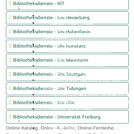
Bibliotheksdienste - KIT
Pflegeangebote
Pflegeberatung
Bibliotheksdienste - Uni Heidelberg
Runder Tisch Pflege
Ökumenische Sozialstation
Bibliotheksdienste - Uni Hohenheim
Rosenstein
Villa Rosenstein
Bibliotheksdienste - Uni Konstanz
DRK Mehrgenerationenhaus
Pflegewohnhaus Haus Kielwein
Bibliotheksdienste - Uni Mannheim
Seniorenzentrum Heubach
VDK Ortsverband Heubach
Bibliotheksdienste - Uni Stuttgart
Ökumenische Nachbarschaftshilfe
Heubach
Bibliotheksdienste - Uni Tübingen
Förderverein Altenhilfe Heubach e.V.
Seniorenwohnanlage Haus Hohgarten
Bibliotheksdienste - Uni Ulm
Bischof Sproll Haus
Bibliotheksdienste - Universität Freiburg
Familie
Online-Katalog, Online-Ausleihe, Online-Fernleihe,
Familienbüro