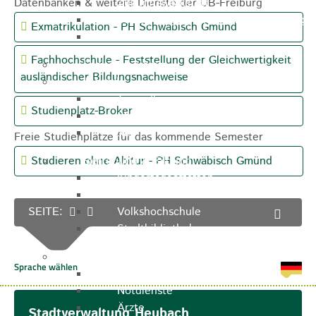
Datenbanken & weitere Dienste der UB-Freiburg
Zukunftswerkstatt
Sozialpädagogische Familienberatung
Exmatrikulation - PH Schwäbisch Gmünd
Kinderfest
Fachhochschule - Feststellung der Gleichwertigkeit
Ferienprogramm
ausländischer Bildungsnachweise
Jugend
Jugendbüro
Studienplatz-Broker
Stadtjugendring
JIL
Freie Studienplätze für das kommende Semester
Betreuung & Bildung
Studieren ohne Abitur - PH Schwäbisch Gmünd
Kindertagesstätten
Schulen
Volkshochschule
SEITE:
Stadtbibliothek
Gesundheit & Medizin
Notrufe
Notdienste
Ärzte
Stadtverwaltung Heubach