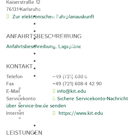
Kaiserstraße 12
Sehenswürdigkeiten
76131
Karlsruhe
Rathaus
Zur elektronischen Fahrplanauskunft
Blockturm
Ev. Kirche
ANFAHRTSBESCHREIBUNG
Miedermuseum
Haus "Anna Vetter"
Anfahrtsbeschreibung, Lagepläne
Polizeimuseum Heubach e.V.
Das Schloss in Heubach
KONTAKT
Der Rosenstein
Höhlen rund um Heubach
Telefon
+49 (721) 608-0
Fax
+49 (721) 608-4
42
90
Heubach Tour
E-Mail
info@kit.edu
archaeopfad
Servicekonto
Sichere Servicekonto-Nachricht
Flugplatz
über service-bw.de senden
Anreise
Internet
https://www.kit.edu
Schwimmbäder
Hallenbad
LEISTUNGEN
Freibad