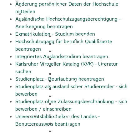
Änderung persönlicher Daten der Hochschule
Kugelmarkt
mitteilen
Vereinsleben
Ausländische Hochschulzugangsberechtigung -
Bike the Rock
Anerkennung beantragen
Allgemein
Exmatrikulation - Studium beenden
Newsletter
Hochschulzugang für beruflich Qualifizierte
Anfahrt
beantragen
Unterkunft
Integriertes Auslandsstudium beantragen
Duschmöglichkeiten
Karlsruher Virtueller Katalog (KVK) - Literatur
Bike Waschplatz
suchen
EXPO
Studienplatz - Beurlaubung beantragen
Palmares
Studienplatz als ausländischer Studierender - sich
Geschichte
bewerben
Sponsoren
Studienplatz ohne Zulassungsbeschränkung - sich
Presse
bewerben / einschreiben
U9 - U15
Universitätsbibliotheken des Landes -
Streckenbeschreibung
Benutzerausweis beantragen
Ausschreibung