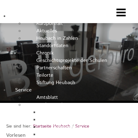
Heubach
Kurzportrait
Aktuelles
Heubach in Zahlen
Standortdaten
Chronik
Geschichtsprojekte der Schulen
Partnerschaften
Teilorte
Stiftung Heubach
Service
Amtsblatt
Stadtverwaltung
Kontakt
Rathausteam
Sie sind hier:
Startseite Heubach
/
Service
Organigramm
Stellenausschreibungen
Vorlesen