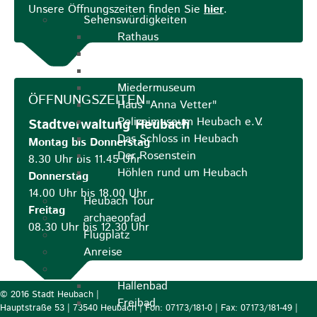
Unsere Öffnungszeiten finden Sie
hier
.
Sehenswürdigkeiten
Rathaus
Blockturm
Ev. Kirche
Miedermuseum
ÖFFNUNGSZEITEN
Haus "Anna Vetter"
Polizeimuseum Heubach e.V.
Stadtverwaltung Heubach
Das Schloss in Heubach
Montag bis Donnerstag
Der Rosenstein
8.30 Uhr bis 11.45 Uhr
Höhlen rund um Heubach
Donnerstag
14.00 Uhr bis 18.00 Uhr
Heubach Tour
Freitag
archaeopfad
08.30 Uhr bis 12.30 Uhr
Flugplatz
Anreise
Schwimmbäder
Hallenbad
© 2016 Stadt Heubach |
Freibad
Hauptstraße 53 | 73540 Heubach | Fon: 07173/181-0 | Fax: 07173/181-49 |