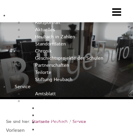
Heubach
Kurzportrait
Aktuelles
Heubach in Zahlen
Standortdaten
Chronik
Geschichtsprojekte der Schulen
Partnerschaften
Teilorte
Stiftung Heubach
Service
Amtsblatt
Stadtverwaltung
Kontakt
Rathausteam
Sie sind hier:
Startseite Heubach
/
Service
Organigramm
Stellenausschreibungen
Vorlesen