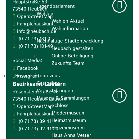
Hauptstraße 53
Jugendparlament
73540
Heubach
Wahlen
OpenStreetMap
Wahlen Aktuell
Fahrplanauskunft
Wahlinformation
info@heubach.de
(0
71
73) 181-0
Nachhaltige Stadtentwicklung
(0
71
73) 181-49
Heubach gestalten
Online Beteiligung
Social Media:
Zukunfts Team
Facebook
Freizeit / Tourismus
Instagram
Gastgeber
Bezirksamt Lautern
Veranstaltungen
Rosensteinstraße 46
Museen & Sammlungen
73540
Heubach-Lautern
Schloss
OpenStreetMap
Miedermuseum
Fahrplanauskunft
Heimatmuseum
(0
71
73) 89
41
Polizeimuseum
(0
71
73) 92
91
00
Haus Anna Vetter