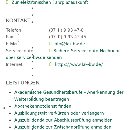
Sporthalle
Zur elektronischen Fahrplanauskunft
Stadthalle großer Saal
Stadthalle kleiner Saal
KONTAKT
Tennishalle
Telefon
(07
11) 9
93
47-0
Qualifizierter Mietspiegel
Fax
(07
11) 9
93
47-45
Steuern & Gebühren
E-Mail
info@lak-bw.de
Wasserverbrauchsgebühr
Servicekonto
Sichere Servicekonto-Nachricht
Hundesteuer
über service-bw.de senden
Vergnügungssteuer
Internet
https://www.lak-bw.de/
Hebesätze
Kindergartengebühren
LEISTUNGEN
Hallenbenutzungsgebühren
Hallenbad & Freibad
Akademische Gesundheitsberufe - Anerkennung der
Verwaltungsgebühren
Weiterbildung beantragen
Apothekennotdienst finden
Politik
Ausbildungszeit verkürzen oder verlängern
Bürgermeister
Auszubildende zur Abschlussprüfung anmelden
Gremien
Auszubildende zur Zwischenprüfung anmelden
Bauausschuss