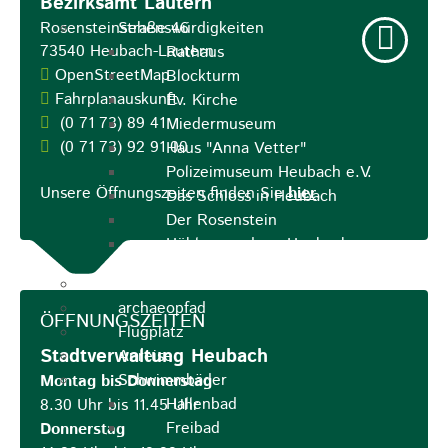
Bezirksamt Lautern
Rosensteinstraße 46
Sehenswürdigkeiten
73540
Heubach-Lautern
Rathaus
OpenStreetMap
Blockturm
Fahrplanauskunft
Ev. Kirche
(0
71
73) 89
41
Miedermuseum
(0
71
73) 92
91
00
Haus "Anna Vetter"
Polizeimuseum Heubach e.V.
Unsere Öffnungszeiten finden Sie
hier
.
Das Schloss in Heubach
Der Rosenstein
Höhlen rund um Heubach
Heubach Tour
archaeopfad
ÖFFNUNGSZEITEN
Flugplatz
Stadtverwaltung Heubach
Anreise
Schwimmbäder
Montag bis Donnerstag
Hallenbad
8.30 Uhr bis 11.45 Uhr
Freibad
Donnerstag