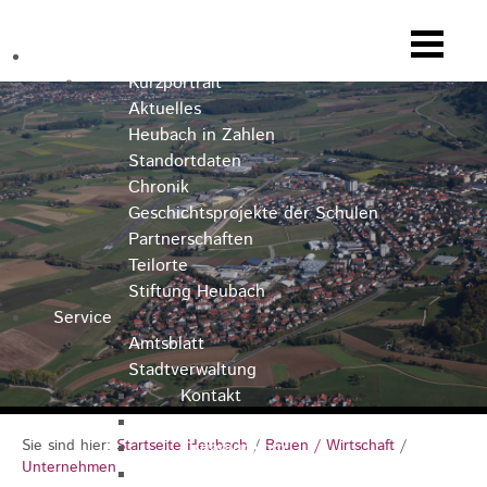
Heubach
Kurzportrait
Aktuelles
Heubach in Zahlen
Standortdaten
Chronik
Geschichtsprojekte der Schulen
Partnerschaften
Teilorte
Stiftung Heubach
Service
Amtsblatt
Stadtverwaltung
Kontakt
Rathausteam
Sie sind hier:
Startseite Heubach
/
Bauen / Wirtschaft
/
Organigramm
Unternehmen
Stellenausschreibungen