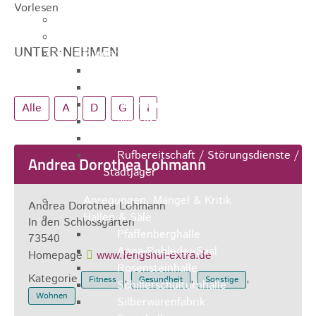
Vorlesen
Ausschreibungen
Ortsrecht / Satzungen
UNTER·NEHMEN
Bürgerservice
Dienstleistungen
Lebenslagen
Formulare
Alle
A
D
G
I
Wasserzähler
Ver- & Entsorgung
Rufbereitschaft / Störungsdienste /
Andrea Dorothea Lohmann
Stadtjäger
Anregungen, Mängel & Kritik
Andrea Dorothea Lohmann
Hallen & Säle
In den Schlossgärten
Pfaffenberghalle
73540
Anna-Rohleder-Saal
Homepage
www.fengshui-extra.de
Rosensteinhalle
Kategorie
,
,
,
Fitness
Gesundheit
Sonstige
Schillerschulturnhalle
Wohnen
Silberwarenfabrik