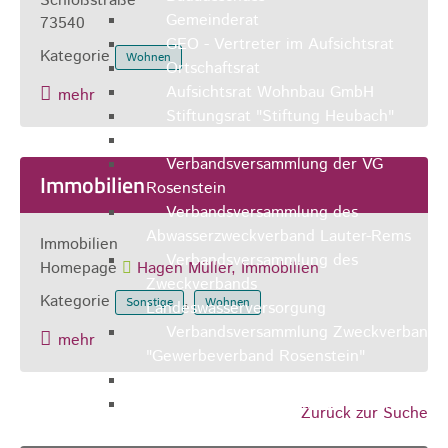
Schloßstraße
Gemeinderat
73540
GEO - Vertreter im Aufsichtsrat
Kategorie
Wohnen
Ortschaftsrat
Aufsichtsrat Wohnbau GmbH
mehr
Stiftungsrat "Stiftung Heubach"
Umlegungsausschuss
Verbandsversammlung der VG
Immobilien
Rosenstein
Verbandsversammlung des
Abwasserzweckverband Lauter-Rems
Immobilien
Verbandsversammlung des
Homepage
Hagen Müller, Immobilien
Zweckverbands
Kategorie
,
Sonstige
Wohnen
Landeswasserversorgung
Verbandsversammlung Zweckverband
mehr
"Gewerbeverband Rosenstein"
Verwaltungsausschuss
Zweckverband "Gewerbeverband
Zurück zur Suche
Rosenstein" - Verwaltungsrat