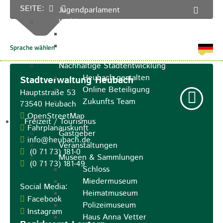
SEITE:
Jugendparlament
Wahlen
Wahlen Aktuell
Wahlinformation
Nachhaltige Stadtentwicklung
Heubach gestalten
Stadtverwaltung Heubach
Online Beteiligung
Hauptstraße 53
Zukunfts Team
73540
Heubach
OpenStreetMap
Freizeit / Tourismus
Fahrplanauskunft
Gastgeber
info@heubach.de
Veranstaltungen
(0
71
73) 181-0
Museen & Sammlungen
(0
71
73) 181-49
Schloss
Miedermuseum
Social Media:
Heimatmuseum
Facebook
Polizeimuseum
Instagram
Haus Anna Vetter