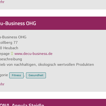
ehr
u-Business OHG
-Business OHG
tollberg 77
0
Heubach
epage
www.decu-business.de
beschreibung
rieb von nachhaltigen, ökologisch wertvollen Produkten
gorie
,
Fitness
Gesundheit
ehr
ONA, Annula Steidle