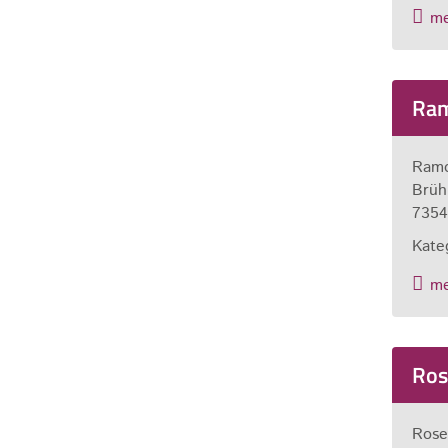
m
Ram
Ramo
Brüh
7354
Kate
m
Ros
Rose