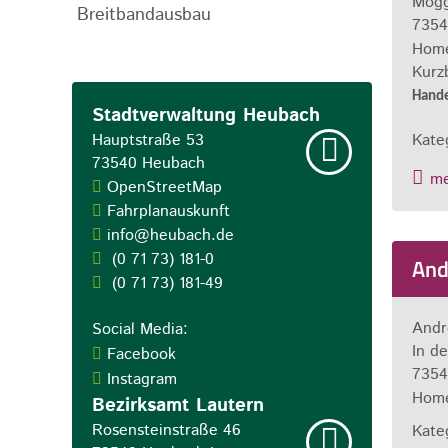
Mögg
Breitbandausbau
7354
Hom
Kurz
Hande
Stadtverwaltung Heubach
Hauptstraße 53
Kate
73540
Heubach
m
OpenStreetMap
Fahrplanauskunft
info@heubach.de
(0
71
73) 181-0
And
(0
71
73) 181-49
Leaflet
| Map data ©
OpenStreetMap
contributors,
CC-BY-SA
Andr
Social Media:
+
In d
Facebook
−
7354
Instagram
Hom
Bezirksamt Lautern
Rosensteinstraße 46
Kate