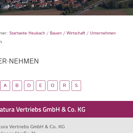
hier:
Startseite Heubach
/
Bauen / Wirtschaft
/
Unternehmen
n
ER·NEHMEN
A
B
D
E
O
R
S
natura Vertriebs GmbH & Co. KG
atura Vertriebs GmbH & Co. KG