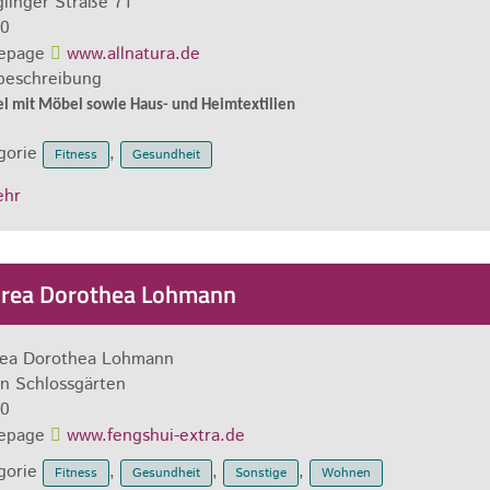
linger Straße 71
0
epage
www.allnatura.de
beschreibung
l mit Möbel sowie Haus- und Heimtextilien
gorie
,
Fitness
Gesundheit
ehr
rea Dorothea Lohmann
ea Dorothea Lohmann
en Schlossgärten
0
epage
www.fengshui-extra.de
gorie
,
,
,
Fitness
Gesundheit
Sonstige
Wohnen