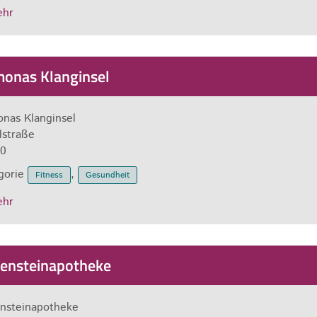
ehr
onas Klanginsel
nas Klanginsel
lstraße
0
gorie
,
Fitness
Gesundheit
ehr
ensteinapotheke
nsteinapotheke