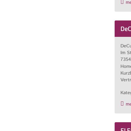
m
DeC
DeCu
Im S
7354
Hom
Kurz
Vert
Kate
m
ELE