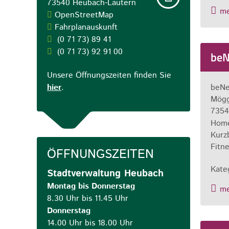
73540
Heubach-Lautern
m
OpenStreetMap
Fahrplanauskunft
(0
71
73) 89
41
(0
71
73) 92
91
00
beN
Unsere Öffnungszeiten finden Sie
hier
.
beNe
Mögg
7354
Hom
Kurz
Fitn
ÖFFNUNGSZEITEN
Kate
Stadtverwaltung Heubach
Montag bis Donnerstag
m
8.30 Uhr bis 11.45 Uhr
Donnerstag
14.00 Uhr bis 18.00 Uhr