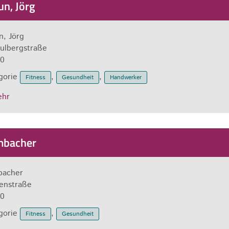
un, Jörg
n, Jörg
ulbergstraße
0
gorie
,
,
Fitness
Gesundheit
Handwerker
ehr
bacher
acher
enstraße
0
gorie
,
Fitness
Gesundheit