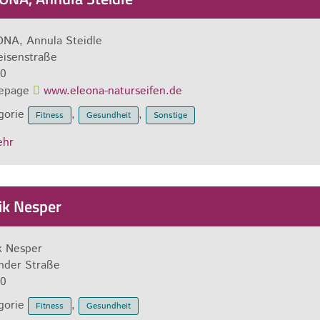
NA, Annula Steidle
eisenstraße
0
epage
www.eleona-naturseifen.de
gorie
,
,
Fitness
Gesundheit
Sonstige
ehr
ik Nesper
k Nesper
der Straße
0
gorie
,
Fitness
Gesundheit