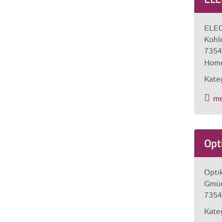
ELEO
Kohl
7354
Hom
Kate
m
Opt
Opti
Gmün
7354
Kate