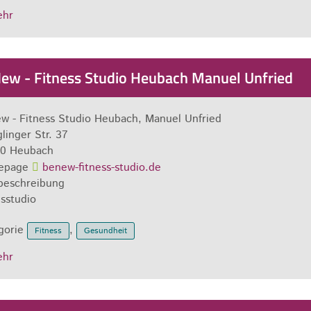
ehr
ew - Fitness Studio Heubach Manuel Unfried
w - Fitness Studio Heubach, Manuel Unfried
linger Str. 37
0
Heubach
epage
benew-fitness-studio.de
beschreibung
esstudio
gorie
,
Fitness
Gesundheit
ehr