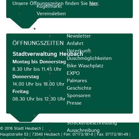
Unsere Öffnungszeiten finden Sie
hier
.
Kugelmarkt
Vereinsleben
Bike the Rock
Allgemein
Newsletter
ÖFFNUNGSZEITEN
Anfahrt
Unterkunft
Stadtverwaltung Heubach
Duschmöglichkeiten
Montag bis Donnerstag
Bike Waschplatz
8.30 Uhr bis 11.45 Uhr
EXPO
Donnerstag
Palmares
14.00 Uhr bis 18.00 Uhr
Geschichte
Freitag
Sponsoren
08.30 Uhr bis 12.30 Uhr
Presse
U9 - U15
Streckenbeschreibung
© 2016 Stadt Heubach |
Ausschreibung
Hauptstraße 53 | 73540 Heubach | Fon: 07173/181-0 | Fax: 07173/181-49 |