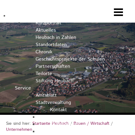
Heubach
Kurzportrait
Aktuelles
Heubach in Zahlen
Standortdaten
Chronik
Geschichtsprojekte der Schulen
Partnerschaften
Teilorte
Stiftung Heubach
Service
Amtsblatt
Stadtverwaltung
Kontakt
Rathausteam
Sie sind hier:
Startseite Heubach
/
Bauen / Wirtschaft
/
Organigramm
Unternehmen
Stellenausschreibungen