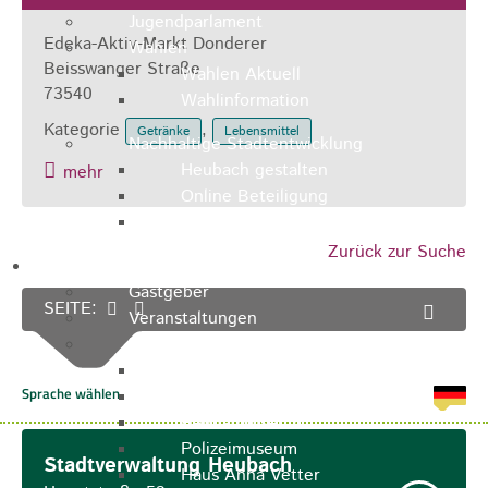
Jugendparlament
Edeka-Aktiv-Markt Donderer
Wahlen
Beisswanger Straße
Wahlen Aktuell
73540
Wahlinformation
Kategorie
,
Getränke
Lebensmittel
Nachhaltige Stadtentwicklung
Heubach gestalten
mehr
Online Beteiligung
Zukunfts Team
Zurück zur Suche
Freizeit / Tourismus
Gastgeber
SEITE:
Veranstaltungen
Museen & Sammlungen
Schloss
Miedermuseum
Heimatmuseum
Polizeimuseum
Stadtverwaltung Heubach
Haus Anna Vetter