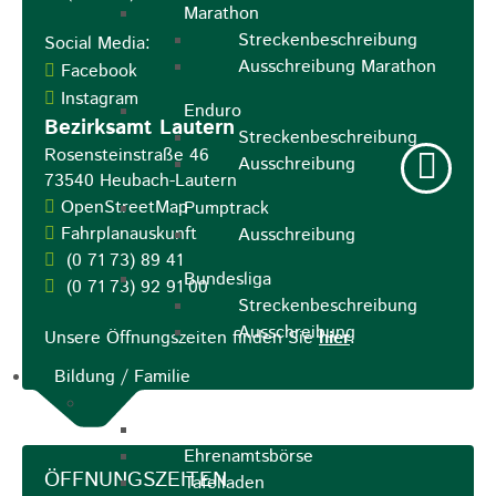
Marathon
Streckenbeschreibung
Social Media:
Ausschreibung Marathon
Facebook
Instagram
Enduro
Bezirksamt Lautern
Streckenbeschreibung
Rosensteinstraße 46
Ausschreibung
73540
Heubach-Lautern
OpenStreetMap
Pumptrack
Fahrplanauskunft
Ausschreibung
(0
71
73) 89
41
Bundesliga
(0
71
73) 92
91
00
Streckenbeschreibung
Ausschreibung
Unsere Öffnungszeiten finden Sie
hier
.
Bildung / Familie
Soziales
Familienbüro
Ehrenamtsbörse
ÖFFNUNGSZEITEN
Tafelladen