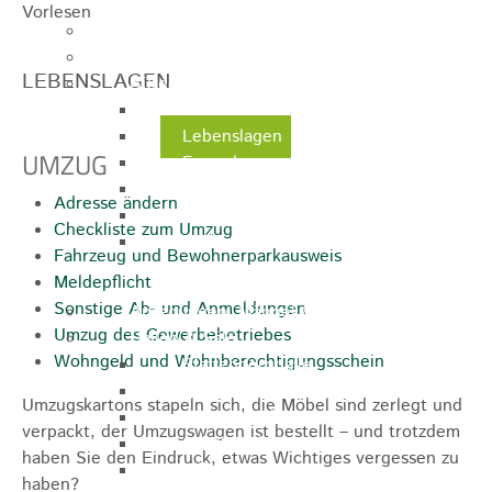
Vorlesen
Ausschreibungen
Ortsrecht / Satzungen
LEBENSLAGEN
Bürgerservice
Dienstleistungen
Lebenslagen
UMZUG
Formulare
Wasserzähler
Adresse ändern
Ver- & Entsorgung
Checkliste zum Umzug
Rufbereitschaft / Störungsdienste /
Fahrzeug und Bewohnerparkausweis
Stadtjäger
Meldepflicht
Sonstige Ab- und Anmeldungen
Anregungen, Mängel & Kritik
Umzug des Gewerbebetriebes
Hallen & Säle
Wohngeld und Wohnberechtigungsschein
Pfaffenberghalle
Anna-Rohleder-Saal
Umzugskartons stapeln sich, die Möbel sind zerlegt und
Rosensteinhalle
verpackt, der Umzugswagen ist bestellt – und trotzdem
Schillerschulturnhalle
haben Sie den Eindruck, etwas Wichtiges vergessen zu
Silberwarenfabrik
haben?