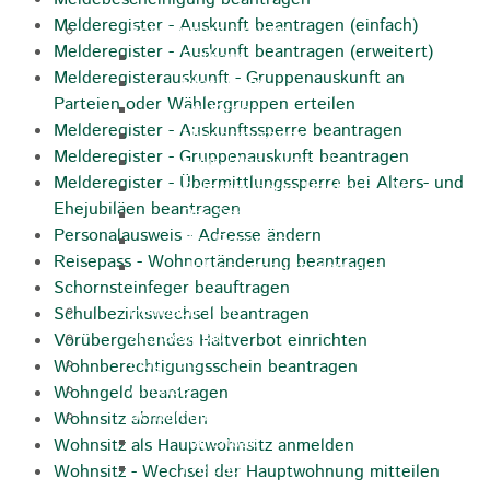
Melderegister - Auskunft beantragen (einfach)
Sehenswürdigkeiten
Melderegister - Auskunft beantragen (erweitert)
Rathaus
Melderegisterauskunft - Gruppenauskunft an
Blockturm
Parteien oder Wählergruppen erteilen
Ev. Kirche
Melderegister - Auskunftssperre beantragen
Miedermuseum
Melderegister - Gruppenauskunft beantragen
Haus "Anna Vetter"
Melderegister - Übermittlungssperre bei Alters- und
Polizeimuseum Heubach e.V.
Ehejubiläen beantragen
Das Schloss in Heubach
Personalausweis - Adresse ändern
Der Rosenstein
Reisepass - Wohnortänderung beantragen
Höhlen rund um Heubach
Schornsteinfeger beauftragen
Heubach Tour
Schulbezirkswechsel beantragen
archaeopfad
Vorübergehendes Haltverbot einrichten
Flugplatz
Wohnberechtigungsschein beantragen
Anreise
Wohngeld beantragen
Schwimmbäder
Wohnsitz abmelden
Hallenbad
Wohnsitz als Hauptwohnsitz anmelden
Freibad
Wohnsitz - Wechsel der Hauptwohnung mitteilen