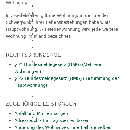
Wohnung.
Gemeinderat
GEO - Vertreter im Aufsichtsrat
In Zweifelsfällen gilt die Wohnung, in der Sie den
Ortschaftsrat
Schwerpunkt Ihrer Lebensbeziehungen haben, als
Aufsichtsrat Wohnbau GmbH
Hauptwohnung. Als Nebenwohnung wird jede weitere
Stiftungsrat "Stiftung Heubach"
Wohnung im Inland bezeichnet.
Umlegungsausschuss
Verbandsversammlung der VG
RECHTSGRUNDLAGE
Rosenstein
Verbandsversammlung des
§ 21 Bundesmeldegesetz (BMG) (Mehrere
Abwasserzweckverband Lauter-Rems
Wohnungen)
Verbandsversammlung des
§ 22 Bundesmeldegesetz (BMG) (Bestimmung der
Zweckverbands
Hauptwohnung)
Landeswasserversorgung
Verbandsversammlung Zweckverband
ZUGEHÖRIGE LEISTUNGEN
"Gewerbeverband Rosenstein"
Verwaltungsausschuss
Abfall und Müll entsorgen
Zweckverband "Gewerbeverband
Adressbuch - Eintrag sperren lassen
Rosenstein" - Verwaltungsrat
Änderung des Wohnsitzes innerhalb derselben