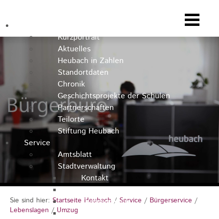
Heubach
Kurzportrait
Aktuelles
Heubach in Zahlen
Standortdaten
Chronik
Geschichtsprojekte der Schulen
Partnerschaften
Teilorte
Stiftung Heubach
Service
Amtsblatt
Stadtverwaltung
Kontakt
Rathausteam
Sie sind hier:
Startseite Heubach
/
Service
/
Bürgerservice
/
Organigramm
Lebenslagen
/
Umzug
Stellenausschreibungen