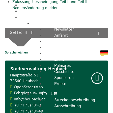
Zulassungsbescheinigung Teil I und Teil II -
Kugelmarkt
Namensänderung melden
Vereinsleben
Bike the Rock
Allgemein
Newsletter
SEITE:
Anfahrt
Unterkunft
Duschmöglichkeiten
Bike Waschplatz
EXPO
Palmares
Stadtverwaltung Heubach
Geschichte
Hauptstraße 53
Sponsoren
73540
Heubach
Presse
OpenStreetMap
Fahrplanauskunft
U9 - U15
info@heubach.de
Streckenbeschreibung
(0
71
73) 181-0
Ausschreibung
(0
71
73) 181-49