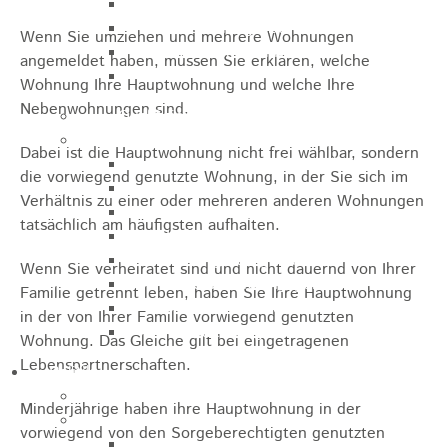
Sporthalle
Stadthalle großer Saal
Wenn Sie umziehen und mehrere Wohnungen
Stadthalle kleiner Saal
angemeldet haben, müssen Sie erklären, welche
Tennishalle
Wohnung Ihre Hauptwohnung und welche Ihre
Nebenwohnungen sind.
Qualifizierter Mietspiegel
Steuern & Gebühren
Dabei ist die Hauptwohnung nicht frei wählbar, sondern
Wasserverbrauchsgebühr
die vorwiegend genutzte Wohnung, in der Sie sich im
Hundesteuer
Verhältnis zu einer oder mehreren anderen Wohnungen
Vergnügungssteuer
tatsächlich am häufigsten aufhalten.
Hebesätze
Kindergartengebühren
Wenn Sie verheiratet sind und nicht dauernd von Ihrer
Hallenbenutzungsgebühren
Familie getrennt leben, haben Sie Ihre Hauptwohnung
Hallenbad & Freibad
in der von Ihrer Familie vorwiegend genutzten
Verwaltungsgebühren
Wohnung. Das Gleiche gilt bei eingetragenen
Lebenspartnerschaften.
Politik
Bürgermeister
Minderjährige haben ihre Hauptwohnung in der
Gremien
vorwiegend von den Sorgeberechtigten genutzten
Bauausschuss