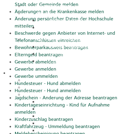
Stadt oder Gemeinde melden
Jugendparlament
Änderungen an die Krankenkasse melden
Wahlen
Änderung persönlicher Daten der Hochschule
Wahlen Aktuell
mitteilen
Wahlinformation
Beschwerde gegen Anbieter von Internet- und
Nachhaltige Stadtentwicklung
Telefonanschlüssen einreichen
Heubach gestalten
Bewohnerparkausweis beantragen
Online Beteiligung
Elterngeld beantragen
Zukunfts Team
Gewerbe abmelden
Gewerbe anmelden
Freizeit / Tourismus
Gewerbe ummelden
Gastgeber
Hundesteuer - Hund abmelden
Veranstaltungen
Hundesteuer - Hund anmelden
Museen & Sammlungen
Jagdschein - Änderung der Adresse beantragen
Schloss
Kindertageseinrichtung - Kind für Aufnahme
Miedermuseum
anmelden
Heimatmuseum
Kinderzuschlag beantragen
Polizeimuseum
Kraftfahrzeug - Ummeldung beantragen
Haus Anna Vetter
Meldebescheinigung beantragen