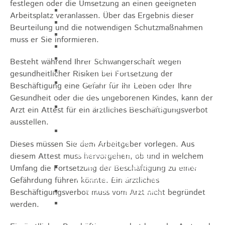
festlegen oder die Umsetzung an einen geeigneten
Gemeinderat
Arbeitsplatz veranlassen. Über das Ergebnis dieser
GEO - Vertreter im Aufsichtsrat
Beurteilung und die notwendigen Schutzmaßnahmen
Ortschaftsrat
muss er Sie informieren.
Aufsichtsrat Wohnbau GmbH
Stiftungsrat "Stiftung Heubach"
Besteht während Ihrer Schwangerschaft wegen
Umlegungsausschuss
gesundheitlicher Risiken bei Fortsetzung der
Verbandsversammlung der VG
Beschäftigung eine Gefahr für Ihr Leben oder Ihre
Rosenstein
Gesundheit oder die des ungeborenen Kindes, kann der
Verbandsversammlung des
Arzt ein Attest für ein ärztliches Beschäftigungsverbot
Abwasserzweckverband Lauter-Rems
ausstellen.
Verbandsversammlung des
Zweckverbands
Dieses müssen Sie dem Arbeitgeber vorlegen. Aus
Landeswasserversorgung
diesem Attest muss hervorgehen, ob und in welchem
Verbandsversammlung Zweckverband
Umfang die Fortsetzung der Beschäftigung zu einer
"Gewerbeverband Rosenstein"
Gefährdung führen könnte. Ein ärztliches
Verwaltungsausschuss
Beschäftigungsverbot muss vom Arzt nicht begründet
Zweckverband "Gewerbeverband
werden.
Rosenstein" - Verwaltungsrat