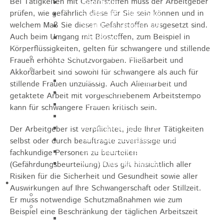
Bei Tätigkeiten mit Gefahrstoffen muss der Arbeitgeber
Sporthalle
prüfen, wie gefährlich diese für Sie sein können und in
Stadthalle großer Saal
welchem Maß Sie diesen Gefahrstoffen ausgesetzt sind.
Stadthalle kleiner Saal
Auch beim Umgang mit Biostoffen, zum Beispiel in
Tennishalle
Körperflüssigkeiten, gelten für schwangere und stillende
Qualifizierter Mietspiegel
Frauen erhöhte Schutzvorgaben. Fließarbeit und
Steuern & Gebühren
Akkordarbeit sind sowohl für schwangere als auch für
Wasserverbrauchsgebühr
stillende Frauen unzulässig. Auch Alleinarbeit und
Hundesteuer
getaktete Arbeit mit vorgeschriebenem Arbeitstempo
Vergnügungssteuer
kann für schwangere Frauen kritisch sein.
Hebesätze
Kindergartengebühren
Der Arbeitgeber ist verpflichtet, jede Ihrer Tätigkeiten
Hallenbenutzungsgebühren
selbst oder durch beauftragte zuverlässige und
Hallenbad & Freibad
fachkundige Personen zu beurteilen
Verwaltungsgebühren
(Gefährdungsbeurteilung) Dies gilt hinsichtlich aller
Risiken für die Sicherheit und Gesundheit sowie aller
Politik
Auswirkungen auf Ihre Schwangerschaft oder Stillzeit.
Bürgermeister
Er muss notwendige Schutzmaßnahmen wie zum
Gremien
Beispiel eine Beschränkung der täglichen Arbeitszeit
Bauausschuss