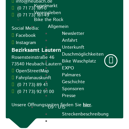
info@heubach.de
Kugelmarkt
(0
71
73) 181-0
Vereinsleben
(0
71
73) 181-49
Bike the Rock
Allgemein
Social Media:
Newsletter
Facebook
Anfahrt
Instagram
Unterkunft
Bezirksamt Lautern
Duschmöglichkeiten
Rosensteinstraße 46
Bike Waschplatz
73540
Heubach-Lautern
EXPO
OpenStreetMap
Palmares
Fahrplanauskunft
Geschichte
(0
71
73) 89
41
Sponsoren
(0
71
73) 92
91
00
Presse
Unsere Öffnungszeiten finden Sie
hier
.
U9 - U15
Streckenbeschreibung
Ausschreibung