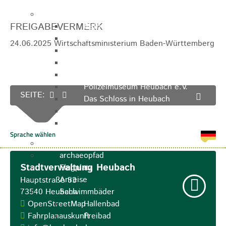
Sehenswürdigkeiten
FREIGABEVERMERK
Rathaus
Blockturm
24.06.2025 Wirtschaftsministerium Baden-Württemberg
Ev. Kirche
Miedermuseum
Haus "Anna Vetter"
Polizeimuseum Heubach e.V.
SEITE:
Das Schloss in Heubach
Der Rosenstein
Höhlen rund um Heubach
Heubach Tour
archaeopfad
Stadtverwaltung Heubach
Flugplatz
Anreise
Hauptstraße 53
73540
Heubach
Schwimmbäder
OpenStreetMap
Hallenbad
Fahrplanauskunft
Freibad