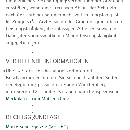
Ein ärztlliches Beschäftigungsverbot kann der Arzt auch
Jugendparlament
ausstellen, wenn eine Frau nach Ablauf der Schutzfrist
Wahlen
nach der Entbindung noch nicht voll leistungsfähig ist.
Wahlen Aktuell
Im Zeugnis des Arztes sollen der Grad der geminderten
Wahlinformation
Leistungsfähigkeit, die zulässigen Arbeiten sowie die
Dauer der voraussichtlichen Minderleistungsfähigkeit
Nachhaltige Stadtentwicklung
angegeben sein.
Heubach gestalten
Online Beteiligung
Zukunfts Team
VERTIEFENDE INFORMATIONEN
Über weitere Beschäftigungsverbote und
Freizeit / Tourismus
Beschränkungen können Sie sich auch auf den Seiten
Gastgeber
der Regierungspräsidien in Baden Württemberg
Veranstaltungen
informieren. Dort finden Sie auch branchenspezifische
Museen & Sammlungen
Merkblätter zum Mutterschutz
Schloss
.
Miedermuseum
Heimatmuseum
RECHTSGRUNDLAGE
Polizeimuseum
Haus Anna Vetter
Mutterschutzgesetz (MuschG)