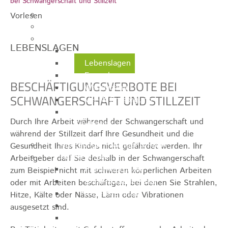
bei Schwangerschaft und Stillzeit
Ausschreibungen
Vorlesen
Ortsrecht / Satzungen
Bürgerservice
LEBENSLAGEN
Dienstleistungen
Lebenslagen
Formulare
BESCHÄFTIGUNGSVERBOTE BEI
Wasserzähler
SCHWANGERSCHAFT UND STILLZEIT
Ver- & Entsorgung
Rufbereitschaft / Störungsdienste /
Durch Ihre Arbeit während der Schwangerschaft und
Stadtjäger
während der Stillzeit darf Ihre Gesundheit und die
Anregungen, Mängel & Kritik
Gesundheit Ihres Kindes nicht gefährdet werden. Ihr
Hallen & Säle
Arbeitgeber darf Sie deshalb in der Schwangerschaft
Pfaffenberghalle
zum Beispiel nicht mit schweren körperlichen Arbeiten
Anna-Rohleder-Saal
oder mit Arbeiten beschäftigen, bei denen Sie Strahlen,
Rosensteinhalle
Hitze, Kälte oder Nässe, Lärm oder Vibrationen
Schillerschulturnhalle
ausgesetzt sind.
Silberwarenfabrik