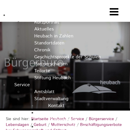
Heubach
Kurzportrait
Aktuelles
Heubach in Zahlen
Standortdaten
Chronik
Geschichtsprojekte der Schulen
Partnerschaften
Teilorte
Stiftung Heubach
Service
Amtsblatt
Stadtverwaltung
Kontakt
Rathausteam
Sie sind hier:
Startseite Heubach
/
Service
/
Bürgerservice
/
Organigramm
Lebenslagen
/
Geburt
/
Mutterschutz
/
Beschäftigungsverbote
Stellenausschreibungen