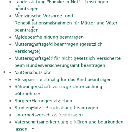
Landesstiftung "Familie in Not" - Leistungen
Jugendparlament
beantragen
Wahlen
Medizinische Vorsorge- und
Wahlen Aktuell
Rehabilitationsmaßnahmen für Mütter und Väter
Wahlinformation
beantragen
Meldebescheinigung beantragen
Nachhaltige Stadtentwicklung
Mutterschaftsgeld beantragen (gesetzlich
Heubach gestalten
Versicherte)
Online Beteiligung
Mutterschaftsgeld für nicht gesetzlich Versicherte
Zukunfts Team
beim Bundesversicherungsamt beantragen
Freizeit / Tourismus
Mutterschutzlohn
Gastgeber
Reisepass - erstmalig für das Kind beantragen
Veranstaltungen
Schwangerschaftsvorsorge-Untersuchung
Museen & Sammlungen
wahrnehmen
Schloss
Sorgeerklärungen abgeben
Miedermuseum
Studienplatz - Beurlaubung beantragen
Heimatmuseum
Unterhaltsvorschuss beantragen
Polizeimuseum
Vaterschaftsanerkennung erklären und beurkunden
Haus Anna Vetter
lassen