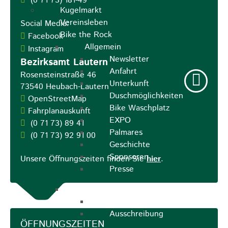
(0
71
73) 181-49
Kugelmarkt
Vereinsleben
Social Media:
Bike the Rock
Facebook
Allgemein
Instagram
Newsletter
Bezirksamt Lautern
Anfahrt
Rosensteinstraße 46
Unterkunft
73540
Heubach-Lautern
Duschmöglichkeiten
OpenStreetMap
Bike Waschplatz
Fahrplanauskunft
EXPO
(0
71
73) 89
41
Palmares
(0
71
73) 92
91
00
Geschichte
Sponsoren
Unsere Öffnungszeiten finden Sie
hier
.
Presse
U9 - U15
Streckenbeschreibung
Ausschreibung
ÖFFNUNGSZEITEN