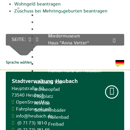
Wohngeld beantragen
Sehenswürdigkeiten
Zuschuss bei Mehrlingsgeburten beantragen
Rathaus
Blockturm
Ev. Kirche
Miedermuseum
SEITE:
Haus "Anna Vetter"
Polizeimuseum Heubach e.V.
Das Schloss in Heubach
Der Rosenstein
Höhlen rund um Heubach
Stadtverwaltung Heubach
Heubach Tour
Hauptstraße 53
archaeopfad
73540
Heubach
Flugplatz
OpenStreetMap
Anreise
Fahrplanauskunft
Schwimmbäder
info@heubach.de
Hallenbad
(0
71
73) 181-0
Freibad