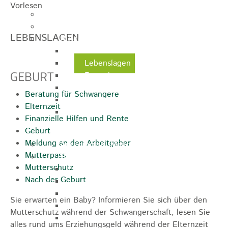
Vorlesen
Ausschreibungen
Ortsrecht / Satzungen
LEBENSLAGEN
Bürgerservice
Dienstleistungen
Lebenslagen
GEBURT
Formulare
Wasserzähler
Beratung für Schwangere
Ver- & Entsorgung
Elternzeit
Rufbereitschaft / Störungsdienste /
Finanzielle Hilfen und Rente
Stadtjäger
Geburt
Meldung an den Arbeitgeber
Anregungen, Mängel & Kritik
Mutterpass
Hallen & Säle
Mutterschutz
Pfaffenberghalle
Nach der Geburt
Anna-Rohleder-Saal
Rosensteinhalle
Sie erwarten ein Baby? Informieren Sie sich über den
Schillerschulturnhalle
Mutterschutz während der Schwangerschaft, lesen Sie
Silberwarenfabrik
alles rund ums Erziehungsgeld während der Elternzeit