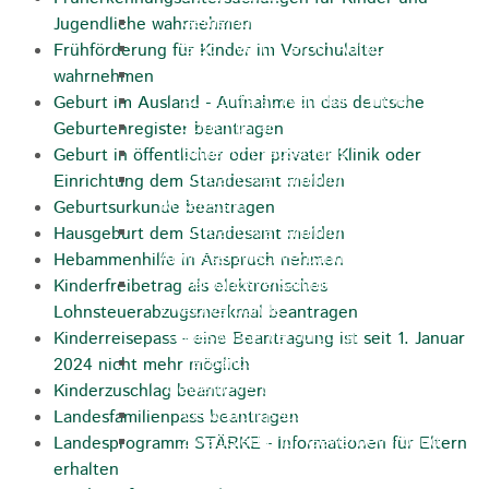
Gemeinderat
Jugendliche wahrnehmen
GEO - Vertreter im Aufsichtsrat
Frühförderung für Kinder im Vorschulalter
Ortschaftsrat
wahrnehmen
Aufsichtsrat Wohnbau GmbH
Geburt im Ausland - Aufnahme in das deutsche
Stiftungsrat "Stiftung Heubach"
Geburtenregister beantragen
Umlegungsausschuss
Geburt in öffentlicher oder privater Klinik oder
Verbandsversammlung der VG
Einrichtung dem Standesamt melden
Rosenstein
Geburtsurkunde beantragen
Verbandsversammlung des
Hausgeburt dem Standesamt melden
Abwasserzweckverband Lauter-Rems
Hebammenhilfe in Anspruch nehmen
Verbandsversammlung des
Kinderfreibetrag als elektronisches
Zweckverbands
Lohnsteuerabzugsmerkmal beantragen
Landeswasserversorgung
Kinderreisepass - eine Beantragung ist seit 1. Januar
Verbandsversammlung Zweckverband
2024 nicht mehr möglich
"Gewerbeverband Rosenstein"
Kinderzuschlag beantragen
Verwaltungsausschuss
Landesfamilienpass beantragen
Zweckverband "Gewerbeverband
Landesprogramm STÄRKE - Informationen für Eltern
Rosenstein" - Verwaltungsrat
erhalten