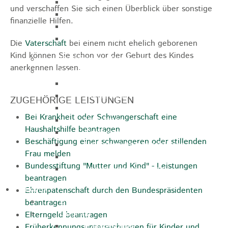
Sporthalle
und verschaffen Sie sich einen Überblick über sonstige
Stadthalle großer Saal
finanzielle Hilfen.
Stadthalle kleiner Saal
Tennishalle
Die
Vaterschaft
bei einem nicht ehelich geborenen
Kind können Sie schon vor der Geburt des Kindes
Qualifizierter Mietspiegel
anerkennen lassen.
Steuern & Gebühren
Wasserverbrauchsgebühr
Hundesteuer
ZUGEHÖRIGE LEISTUNGEN
Vergnügungssteuer
Bei Krankheit oder Schwangerschaft eine
Hebesätze
Haushaltshilfe beantragen
Kindergartengebühren
Beschäftigung einer schwangeren oder stillenden
Hallenbenutzungsgebühren
Frau melden
Hallenbad & Freibad
Bundesstiftung "Mutter und Kind" - Leistungen
Verwaltungsgebühren
beantragen
Politik
Ehrenpatenschaft durch den Bundespräsidenten
Bürgermeister
beantragen
Gremien
Elterngeld beantragen
Bauausschuss
Früherkennungsuntersuchungen für Kinder und