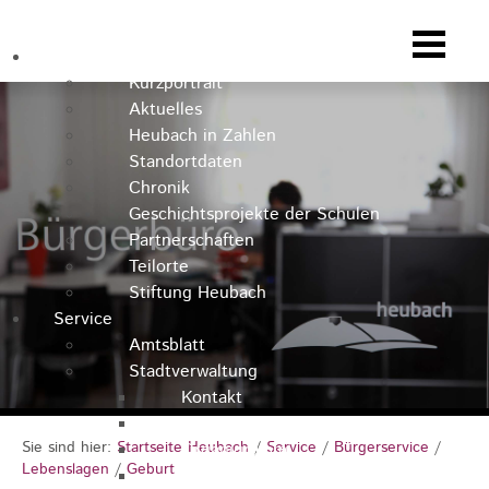
Heubach
Kurzportrait
Aktuelles
Heubach in Zahlen
Standortdaten
Chronik
Geschichtsprojekte der Schulen
Partnerschaften
Teilorte
Stiftung Heubach
Service
Amtsblatt
Stadtverwaltung
Kontakt
Rathausteam
Sie sind hier:
Startseite Heubach
/
Service
/
Bürgerservice
/
Organigramm
Lebenslagen
/
Geburt
Stellenausschreibungen