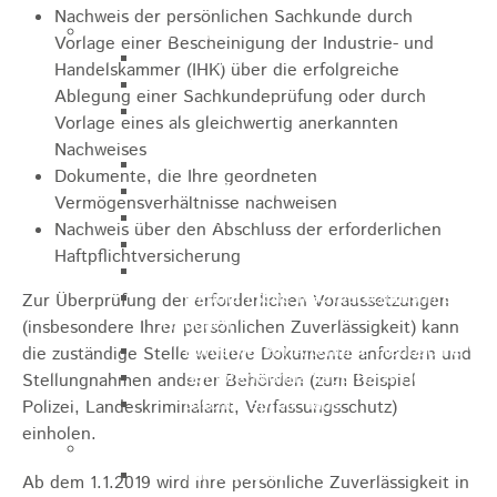
Nachweis der persönlichen Sachkunde durch
Pflegeangebote
Vorlage einer Bescheinigung der Industrie- und
Pflegeberatung
Handelskammer (IHK) über die erfolgreiche
Runder Tisch Pflege
Ablegung einer Sachkundeprüfung oder durch
Ökumenische Sozialstation
Vorlage eines als gleichwertig anerkannten
Rosenstein
Nachweises
Villa Rosenstein
Dokumente, die Ihre geordneten
DRK Mehrgenerationenhaus
Vermögensverhältnisse nachweisen
Pflegewohnhaus Haus Kielwein
Nachweis über den Abschluss der erforderlichen
Seniorenzentrum Heubach
Haftpflichtversicherung
VDK Ortsverband Heubach
Ökumenische Nachbarschaftshilfe
Zur Überprüfung der erforderlichen Voraussetzungen
Heubach
(insbesondere Ihrer persönlichen Zuverlässigkeit) kann
Förderverein Altenhilfe Heubach e.V.
die zuständige Stelle weitere Dokumente anfordern und
Seniorenwohnanlage Haus Hohgarten
Stellungnahmen anderer Behörden (zum Beispiel
Bischof Sproll Haus
Polizei, Landeskriminalamt, Verfassungsschutz)
einholen.
Familie
Familienbüro
Ab dem 1.1.2019 wird ihre persönliche Zuverlässigkeit in