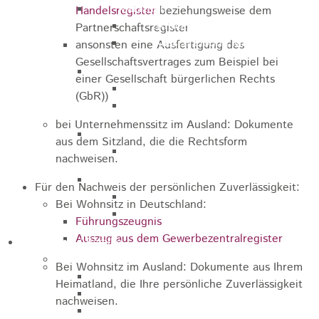
Marathon
Handelsregister
beziehungsweise dem
Streckenbeschreibung
Partnerschaftsregister
Ausschreibung Marathon
ansonsten eine Ausfertigung des
Gesellschaftsvertrages zum Beispiel bei
Enduro
einer Gesellschaft bürgerlichen Rechts
Streckenbeschreibung
(GbR))
Ausschreibung
bei Unternehmenssitz im Ausland: Dokumente
Pumptrack
aus dem Sitzland, die die Rechtsform
Ausschreibung
nachweisen.
Bundesliga
Für den Nachweis der persönlichen Zuverlässigkeit:
Streckenbeschreibung
Bei Wohnsitz in Deutschland:
Ausschreibung
Führungszeugnis
Auszug aus dem Gewerbezentralregister
Bildung / Familie
Soziales
Bei Wohnsitz im Ausland: Dokumente aus Ihrem
Familienbüro
Heimatland, die Ihre persönliche Zuverlässigkeit
Ehrenamtsbörse
nachweisen.
Tafelladen