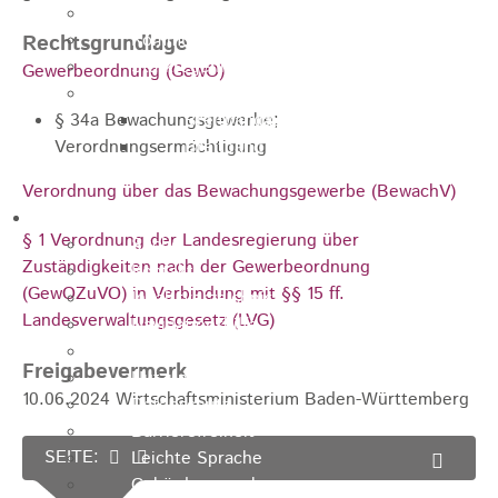
Unternehmen
Kommunale Wärmeplanung
Rechtsgrundlage
Starkregenrisiko und Hochwasser
Gewerbeordnung (GewO)
Breitbandausbau
§ 34a Bewachungsgewerbe;
Breitbandausbau Graue Flecken
Verordnungsermächtigung
Breitband - Eigenwirtschaftlicher
Ausbau - TNG
Verordnung über das Bewachungsgewerbe (BewachV)
Informationen
§ 1 Verordnung der Landesregierung über
Suche
Zuständigkeiten nach der Gewerbeordnung
Kontakt
(GewOZuVO) in Verbindung mit §§ 15 ff.
Inhaltsverzeichnis
Landesverwaltungsgesetz (LVG)
Navigationshilfe
Impressum
Freigabevermerk
Nutzungsbedingungen
10.06.2024 Wirtschaftsministerium Baden-Württemberg
Datenschutz
Barrierefreiheit
SEITE:
Leichte Sprache
Gebärdensprache