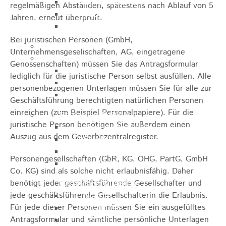
Zukunftswerkstatt
regelmäßigen Abständen, spätestens nach Ablauf von 5
Sozialpädagogische Familienberatung
Jahren, erneut überprüft.
Kinderfest
Bei juristischen Personen (GmbH,
Ferienprogramm
Unternehmensgesellschaften, AG, eingetragene
Jugend
Genossenschaften) müssen Sie das Antragsformular
Jugendbüro
lediglich für die juristische Person selbst ausfüllen. Alle
Stadtjugendring
personenbezogenen Unterlagen müssen Sie für alle zur
JIL
Geschäftsführung berechtigten natürlichen Personen
einreichen (zum Beispiel Personalpapiere). Für die
Betreuung & Bildung
juristische Person benötigen Sie außerdem einen
Kindertagesstätten
Auszug aus dem Gewerbezentralregister.
Schulen
Volkshochschule
Personengesellschaften (GbR, KG, OHG, PartG, GmbH
Stadtbibliothek
Co. KG) sind als solche nicht erlaubnisfähig. Daher
benötigt jeder geschäftsführende Gesellschafter und
Gesundheit & Medizin
jede geschäftsführende Gesellschafterin die Erlaubnis.
Notrufe
Für jede dieser Personen müssen Sie ein ausgefülltes
Notdienste
Antragsformular und sämtliche persönliche Unterlagen
Ärzte