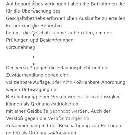
Arbeitsagentur
Auf behördliches Verlangen haben die Betroffenen die
Gewerbe- und Handelsverein
für die Überwachung des
Geschäftsbetriebs erforderlichen Auskünfte zu erteilen.
Bauen
Ferner sind die Behörden
Bauleitplanung
befugt, die Geschäftsräume zu betreten, um dort
ELR
Prüfungen und Besichtigungen
Städtische Wohnbau-GmbH
vorzunehmen.
Wohnbauplätze
Interessenliste
Soziale Stadt
Der Verstoß gegen die Erlaubnispflicht und die
Zuwiderhandlung gegen eine
Gewerbe-Immobilien-Service
vollziehbare Auflage oder eine vollziehbare Anordnung
Hauptstraße 31
wegen Untersagung der
Gmünder Str. 29
Beschäftigung einer Person wegen Unzuverlässigkeit
Raiffeisenstraße 10
können als Ordnungswidrigkeiten
Hauptstraße 30
mit einer Geldbuße geahndet werden. Auch der
Gmünder Str. 5
Verstoß gegen die Verpflichtungen im
Ev. Pfarrhaus Hauptstraße 46
Zusammenhang mit der Beschäftigung von Personen
Gewerbegebiete
gelten als Ordnungswidrigkeiten.