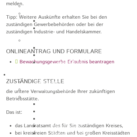
melden.
Jugendparlament
Wahlen
Tipp:
Weitere Auskünfte erhalten Sie bei den
Wahlen Aktuell
zuständigen Gewerbebehörden oder bei der
Wahlinformation
zuständigen Industrie- und Handelskammer.
Nachhaltige Stadtentwicklung
Heubach gestalten
ONLINEANTRAG UND FORMULARE
Online Beteiligung
Bewachungsgewerbe Erlaubnis beantragen
Zukunfts Team
Freizeit / Tourismus
ZUSTÄNDIGE STELLE
Gastgeber
Veranstaltungen
die untere Verwaltungsbehörde Ihrer zukünftigen
Museen & Sammlungen
Betriebsstätte.
Schloss
Miedermuseum
Das ist:
Heimatmuseum
das Landratsamt des für Sie zuständigen Kreises,
Polizeimuseum
bei kreisfreien Städten und bei großen Kreisstädten
Haus Anna Vetter