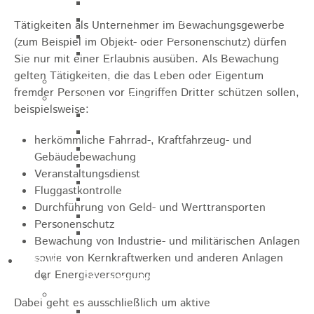
Sporthalle
Stadthalle großer Saal
Tätigkeiten als Unternehmer im Bewachungsgewerbe
Stadthalle kleiner Saal
(zum Beispiel im Objekt- oder Personenschutz) dürfen
Tennishalle
Sie nur mit einer Erlaubnis ausüben. Als Bewachung
gelten Tätigkeiten, die das Leben oder Eigentum
Qualifizierter Mietspiegel
fremder Personen vor Eingriffen Dritter schützen sollen,
Steuern & Gebühren
beispielsweise:
Wasserverbrauchsgebühr
Hundesteuer
herkömmliche Fahrrad-, Kraftfahrzeug- und
Vergnügungssteuer
Gebäudebewachung
Hebesätze
Veranstaltungsdienst
Kindergartengebühren
Fluggastkontrolle
Hallenbenutzungsgebühren
Durchführung von Geld- und Werttransporten
Hallenbad & Freibad
Personenschutz
Verwaltungsgebühren
Bewachung von Industrie- und militärischen Anlagen
sowie von Kernkraftwerken und anderen Anlagen
Politik
der Energieversorgung
Bürgermeister
Gremien
Dabei geht es ausschließlich um aktive
Bauausschuss