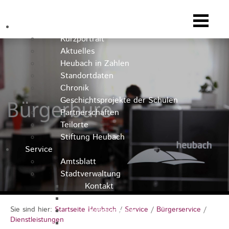
Heubach
Kurzportrait
Aktuelles
Heubach in Zahlen
Standortdaten
Chronik
Geschichtsprojekte der Schulen
Partnerschaften
Teilorte
Stiftung Heubach
Service
Amtsblatt
Stadtverwaltung
Kontakt
Rathausteam
Sie sind hier:
Startseite Heubach
/
Service
/
Bürgerservice
/
Organigramm
Dienstleistungen
Stellenausschreibungen