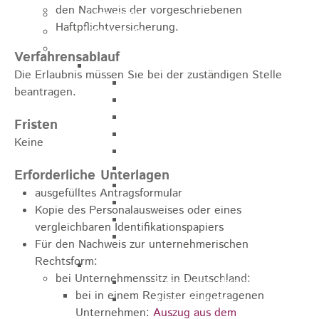
den Nachweis der vorgeschriebenen
Kugelmarkt
Haftpflichtversicherung.
Vereinsleben
Bike the Rock
Verfahrensablauf
Allgemein
Die Erlaubnis müssen Sie bei der zuständigen Stelle
Newsletter
beantragen.
Anfahrt
Unterkunft
Fristen
Duschmöglichkeiten
Keine
Bike Waschplatz
EXPO
Erforderliche Unterlagen
Palmares
ausgefülltes Antragsformular
Geschichte
Kopie des Personalausweises oder eines
Sponsoren
vergleichbaren Identifikationspapiers
Presse
Für den Nachweis zur unternehmerischen
Rechtsform:
U9 - U15
bei Unternehmenssitz in Deutschland:
Streckenbeschreibung
bei in einem Register eingetragenen
Ausschreibung
Unternehmen:
Auszug aus dem