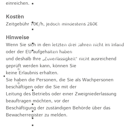
einreichen.
Apotheken
Kirchen
Kosten
Evangelische St.-Ulrich-Kirche
Zeitgebühr 70€/h, jedoch mindestens 280€
Evangelisch - Freikirchliche
Gemeinde
Hinweise
Kath. Kirchengemeinde St. Bernhard
Wenn Sie sich in den letzten drei Jahren nicht im Inland
Kath. Kirchengemeinde Mariä
oder der EU aufgehalten haben
Himmelfahrt Lautern
und deshalb Ihre „Zuverlässigkeit“ nicht ausreichend
geprüft werden kann, können Sie
Stadtarchiv
keine Erlaubnis erhalten.
Bauen / Wirtschaft
Sie haben die Personen, die Sie als Wachpersonen
Allgemein
beschäftigen oder die Sie mit der
Energiegenossenschaft Rosenstein
Leitung des Betriebs oder einer Zweigniederlassung
eG
beauftragen möchten, vor der
IHK Ostwürttemberg
Beschäftigung der zuständigen Behörde über das
WiRO Ostwürttemberg
Bewacherregister zu melden.
Geoportal Ostwürttemberg
Wirtschaftsclub Ostwürttemberg