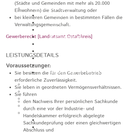
(Städte und Gemeinden mit mehr als 20.000
Sehenswürdigkeiten
Einwohnern) die Stadtverwaltung oder
Rathaus
bei kleineren Gemeinden in bestimmten Fällen die
Blockturm
Verwaltungsgemeinschaft.
Ev. Kirche
Gewerberecht [Landratsamt Ostalbkreis]
Miedermuseum
Haus "Anna Vetter"
Polizeimuseum Heubach e.V.
LEISTUNGSDETAILS
Das Schloss in Heubach
Voraussetzungen
Der Rosenstein
Höhlen rund um Heubach
Sie besitzen die für den Gewerbebetrieb
erforderliche Zuverlässigkeit.
Heubach Tour
Sie leben in geordneten Vermögensverhältnissen.
archaeopfad
Sie führen
Flugplatz
den Nachweis Ihrer persönlichen Sachkunde
Anreise
durch eine vor der Industrie- und
Schwimmbäder
Handelskammer erfolgreich abgelegte
Hallenbad
Sachkundeprüfung oder einen gleichwertigen
Freibad
Abschluss und