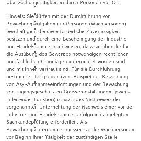
Überwachungstätigkeiten durch Personen vor Ort.
Gemeinderat
GEO - Vertreter im Aufsichtsrat
Hinweis: Sie dürfen mit der Durchführung von
Ortschaftsrat
Bewachungsaufgaben nur Personen (Wachpersonen)
Aufsichtsrat Wohnbau GmbH
beschäftigen, die die erforderliche Zuverlässigkeit
Stiftungsrat "Stiftung Heubach"
besitzen und durch eine Bescheinigung der Industrie-
Umlegungsausschuss
und Handelskammer nachweisen, dass sie über die für
Verbandsversammlung der VG
die Ausübung des Gewerbes notwendigen rechtlichen
Rosenstein
und fachlichen Grundlagen unterrichtet worden sind
Verbandsversammlung des
und mit ihnen vertraut sind. Für die Durchführung
Abwasserzweckverband Lauter-Rems
bestimmter Tätigkeiten (zum Beispiel der Bewachung
Verbandsversammlung des
von Asyl-Aufnahmeeinrichtungen und der Bewachung
Zweckverbands
von zugangsgeschützten Großveranstaltungen, jeweils
Landeswasserversorgung
in leitender Funktion) ist statt des Nachweises der
Verbandsversammlung Zweckverband
vorgenannten Unterrichtung der Nachweis einer vor der
"Gewerbeverband Rosenstein"
Industrie- und Handelskammer erfolgreich abgelegten
Verwaltungsausschuss
Sachkundeprüfung erforderlich.
Als
Zweckverband "Gewerbeverband
Bewachungsunternehmer müssen sie die Wachpersonen
Rosenstein" - Verwaltungsrat
vor Beginn ihrer Tätigkeit der zuständigen Stelle