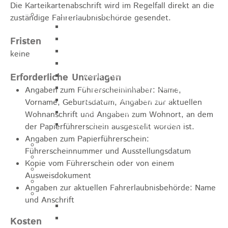
Die Karteikartenabschrift wird im Regelfall direkt an die
Sehenswürdigkeiten
zuständige Fahrerlaubnisbehörde gesendet.
Rathaus
Blockturm
Fristen
Ev. Kirche
keine
Miedermuseum
Haus "Anna Vetter"
Erforderliche Unterlagen
Polizeimuseum Heubach e.V.
Angaben zum Führerscheininhaber: Name,
Das Schloss in Heubach
Vorname, Geburtsdatum, Angaben zur aktuellen
Der Rosenstein
Wohnanschrift und Angaben zum Wohnort, an dem
Höhlen rund um Heubach
der
Papierführerschein
ausgestellt worden ist
.
Angaben zum Papierführerschein:
Heubach Tour
Führerscheinnummer und Ausstellungsdatum
archaeopfad
Kopie vom Führerschein oder von einem
Flugplatz
Ausweisdokument
Anreise
Angaben zur aktuellen Fahrerlaubnisbehörde: Name
Schwimmbäder
und Anschrift
Hallenbad
Freibad
Kosten