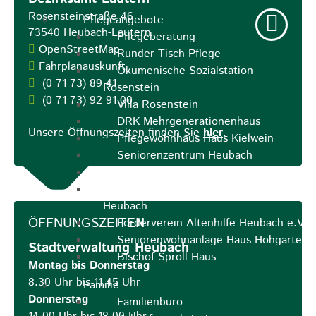
Rosensteinstraße 46
Pflegeangebote
73540
Heubach-Lautern
Pflegeberatung
OpenStreetMap
Runder Tisch Pflege
Fahrplanauskunft
Ökumenische Sozialstation
(0
71
73) 89
41
Rosenstein
(0
71
73) 92
91
00
Villa Rosenstein
DRK Mehrgenerationenhaus
Unsere Öffnungszeiten finden Sie
hier
.
Pflegewohnhaus Haus Kielwein
Seniorenzentrum Heubach
VDK Ortsverband Heubach
Ökumenische Nachbarschaftshilfe
Heubach
ÖFFNUNGSZEITEN
Förderverein Altenhilfe Heubach e.V.
Seniorenwohnanlage Haus Hohgarten
Stadtverwaltung Heubach
Bischof Sproll Haus
Montag bis Donnerstag
8.30 Uhr bis 11.45 Uhr
Familie
Donnerstag
Familienbüro