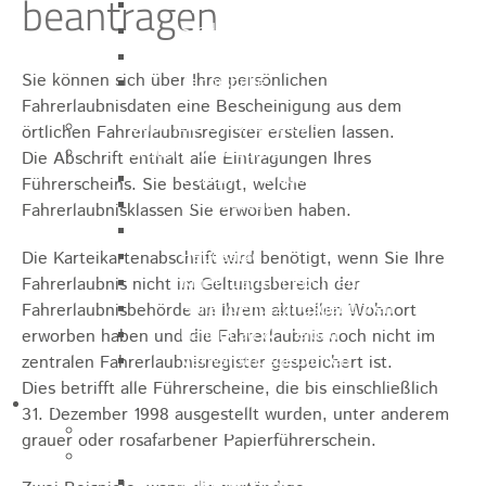
beantragen
Sporthalle
Stadthalle großer Saal
Stadthalle kleiner Saal
Sie können sich über Ihre persönlichen
Tennishalle
Fahrerlaubnisdaten
eine Bescheinigung aus dem
Qualifizierter Mietspiegel
örtlichen Fahrerlaubnisregister
erstellen lassen.
Steuern & Gebühren
Die Abschrift enthält alle Eintragungen Ihres
Wasserverbrauchsgebühr
Führerscheins. Sie bestätigt, welche
Hundesteuer
Fahrerlaubnisklassen Sie erworben haben.
Vergnügungssteuer
Hebesätze
Die Karteikartenabschrift wird benötigt, wenn Sie Ihre
Kindergartengebühren
Fahrerlaubnis nicht im Geltungsbereich der
Hallenbenutzungsgebühren
Fahrerlaubnisbehörde an Ihrem aktuellen Wohnort
Hallenbad & Freibad
erworben haben und die Fahrerlaubnis noch nicht im
Verwaltungsgebühren
zentralen Fahrerlaubnisregister gespeichert ist.
Dies betrifft alle Führerscheine, die bis einschließlich
Politik
31. Dezember 1998 ausgestellt wurden,
unter anderem
Bürgermeister
grauer oder rosafarbener Papierführerschein
.
Gremien
Bauausschuss