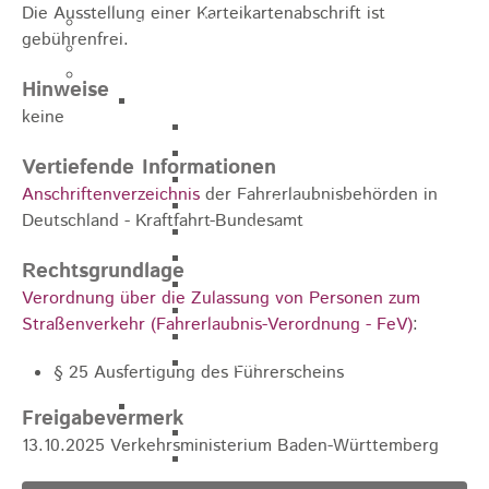
Die Ausstellung einer Karteikartenabschrift ist
Kugelmarkt
gebührenfrei.
Vereinsleben
Bike the Rock
Hinweise
Allgemein
keine
Newsletter
Anfahrt
Vertiefende Informationen
Unterkunft
Anschriftenverzeichnis
der Fahrerlaubnisbehörden in
Duschmöglichkeiten
Deutschland - Kraftfahrt-Bundesamt
Bike Waschplatz
EXPO
Rechtsgrundlage
Palmares
Verordnung über die Zulassung von Personen zum
Geschichte
Straßenverkehr (Fahrerlaubnis-Verordnung - FeV)
:
Sponsoren
Presse
§ 25 Ausfertigung des Führerscheins
U9 - U15
Freigabevermerk
Streckenbeschreibung
13.10.2025 Verkehrsministerium Baden-Württemberg
Ausschreibung