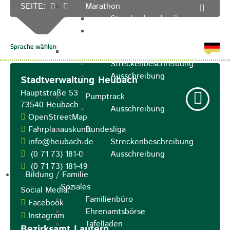
SEITE:
Marathon
Streckenbeschreibung
Ausschreibung Marathon
Enduro
Streckenbeschreibung
Ausschreibung
Stadtverwaltung Heubach
Hauptstraße 53
Pumptrack
73540
Heubach
Ausschreibung
OpenStreetMap
Fahrplanauskunft
Bundesliga
info@heubach.de
Streckenbeschreibung
(0
71
73) 181-0
Ausschreibung
(0
71
73) 181-49
Bildung / Familie
Soziales
Social Media:
Familienbüro
Facebook
Ehrenamtsbörse
Instagram
Tafelladen
Bezirksamt Lautern