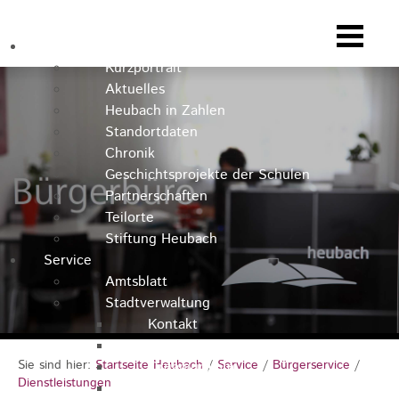
Heubach
Kurzportrait
Aktuelles
Heubach in Zahlen
Standortdaten
Chronik
Geschichtsprojekte der Schulen
Partnerschaften
Teilorte
Stiftung Heubach
Service
Amtsblatt
Stadtverwaltung
Kontakt
Rathausteam
Sie sind hier:
Startseite Heubach
/
Service
/
Bürgerservice
/
Organigramm
Dienstleistungen
Stellenausschreibungen