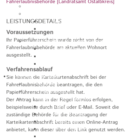
Fahrerlaubnisbehörde [Landratsamt Ostalbkreis]
Jugendparlament
Wahlen
LEISTUNGSDETAILS
Wahlen Aktuell
Wahlinformation
Voraussetzungen
Ihr Papierführerschein wurde nicht von der
Nachhaltige Stadtentwicklung
Fahrerlaubnisbehörde am aktuellen Wohnort
Heubach gestalten
ausgestellt.
Online Beteiligung
Zukunfts Team
Verfahrensablauf
Freizeit / Tourismus
Sie können die Karteikartenabschrift bei der
Gastgeber
Fahrerlaubnisbehörde beantragen, die den
Veranstaltungen
Papierführerschein ausgestellt hat.
Museen & Sammlungen
Der Antrag kann in der Regel formlos erfolgen
,
Schloss
beispielsweise durch Brief oder E-Mail.
Soweit die
Miedermuseum
zuständige Behörde für die Beantragung der
Heimatmuseum
Karteikartenabschrift bereits einen Online-Antrag
Polizeimuseum
anbietet, kann dieser über den Link genutzt werden.
Haus Anna Vetter