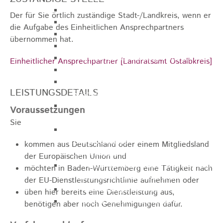
Gemeinderat
Der für Sie örtlich zuständige Stadt-/Landkreis, wenn er
GEO - Vertreter im Aufsichtsrat
die Aufgabe des Einheitlichen Ansprechpartners
Ortschaftsrat
übernommen hat.
Aufsichtsrat Wohnbau GmbH
Stiftungsrat "Stiftung Heubach"
Einheitlicher Ansprechpartner [Landratsamt Ostalbkreis]
Umlegungsausschuss
Verbandsversammlung der VG
LEISTUNGSDETAILS
Rosenstein
Verbandsversammlung des
Voraussetzungen
Abwasserzweckverband Lauter-Rems
Sie
Verbandsversammlung des
Zweckverbands
kommen aus Deutschland oder einem Mitgliedsland
Landeswasserversorgung
der Europäischen Union und
Verbandsversammlung Zweckverband
möchten in Baden-Württemberg eine Tätigkeit nach
"Gewerbeverband Rosenstein"
der EU-Dienstleistungsrichtlinie aufnehmen oder
Verwaltungsausschuss
üben hier bereits eine Dienstleistung aus,
Zweckverband "Gewerbeverband
benötigen aber noch Genehmigungen dafür.
Rosenstein" - Verwaltungsrat