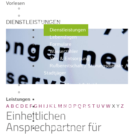
Vorlesen
Ausschreibungen
Ortsrecht / Satzungen
DIENSTLEISTUNGEN
Bürgerservice
Dienstleistungen
Lebenslagen
Formulare
Wasserzähler
Ver- & Entsorgung
Rufbereitschaft / Störungsdienste /
Stadtjäger
Anregungen, Mängel & Kritik
Hallen & Säle
Leistungen
Pfaffenberghalle
A
B
C
D
E
F
G
H
I
J
K
L
M
N
O
P
Q
R
S
T
U
V
W
X
Y
Z
Anna-Rohleder-Saal
Einheitlichen
Rosensteinhalle
Schillerschulturnhalle
Ansprechpartner für
Silberwarenfabrik