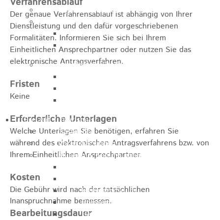
Verfahrensablauf
Jugendparlament
Der genaue Verfahrensablauf ist abhängig von Ihrer
Wahlen
Dienstleistung und den dafür vorgeschriebenen
Wahlen Aktuell
Formalitäten. Informieren Sie sich bei Ihrem
Wahlinformation
Einheitlichen Ansprechpartner oder nutzen Sie das
elektronische Antragsverfahren.
Nachhaltige Stadtentwicklung
Heubach gestalten
Fristen
Online Beteiligung
Keine
Zukunfts Team
Erforderliche Unterlagen
Freizeit / Tourismus
Welche Unterlagen Sie benötigen, erfahren Sie
Gastgeber
während des elektronischen Antragsverfahrens bzw. von
Veranstaltungen
Ihrem Einheitlichen Ansprechpartner.
Museen & Sammlungen
Schloss
Kosten
Miedermuseum
Die Gebühr wird nach der tatsächlichen
Heimatmuseum
Inanspruchnahme bemessen.
Polizeimuseum
Bearbeitungsdauer
Haus Anna Vetter