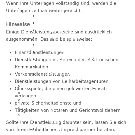
Wenn Ihre Unterlagen vollständig sind, werden die
Sehenswürdigkeiten
Unterlagen zeitnah weitergereicht.
Rathaus
Blockturm
Hinweise
Ev. Kirche
Einige Dienstleistungsbereiche sind ausdrücklich
Miedermuseum
ausgenommen. Das sind beispielsweise:
Haus "Anna Vetter"
Polizeimuseum Heubach e.V.
Finanzdienstleistungen
Das Schloss in Heubach
Dienstleistungen im Bereich der elektronischen
Der Rosenstein
Kommunikation
Höhlen rund um Heubach
Verkehrsdienstleistungen
Dienstleistungen von Leiharbeitsagenturen
Heubach Tour
Glücksspiele, die einen geldwerten Einsatz
archaeopfad
verlangen
Flugplatz
private Sicherheitsdienste und
Anreise
Tätigkeiten von Notaren und Gerichtsvollziehern
Schwimmbäder
Hallenbad
Sollte Ihre Dienstleistung darunter sein, lassen Sie sich
Freibad
von Ihrem Einheitlichen Ansprechpartner beraten.