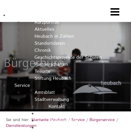
Heubach
Kurzportrait
Aktuelles
Heubach in Zahlen
Standortdaten
Chronik
Geschichtsprojekte der Schulen
Partnerschaften
Teilorte
Stiftung Heubach
Service
Amtsblatt
Stadtverwaltung
Kontakt
Rathausteam
Sie sind hier:
Startseite Heubach
/
Service
/
Bürgerservice
/
Organigramm
Dienstleistungen
Stellenausschreibungen