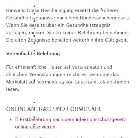
Gemeinderat
Hinweis:
Diese Bescheinigung ersetzt die früheren
GEO - Vertreter im Aufsichtsrat
Gesundheitszeugnisse nach dem Bundesseuchengesetz.
Ortschaftsrat
Wenn Sie bereits über ein Gesundheitszeugnis
Aufsichtsrat Wohnbau GmbH
verfügen, müssen Sie an keiner Belehrung teilnehmen.
Stiftungsrat "Stiftung Heubach"
Die alten Zeugnisse behalten weiterhin ihre Gültigkeit.
Umlegungsausschuss
Verbandsversammlung der VG
Vereinfachte Belehrung
Rosenstein
Verbandsversammlung des
Für ehrenamtliche Helfer bei Vereinsfesten und
Abwasserzweckverband Lauter-Rems
ähnlichen Veranstaltungen reicht es, wenn Sie das
Verbandsversammlung des
Merkblatt zur Vermeidung von Lebensmittelinfektionen
Zweckverbands
lesen.
Landeswasserversorgung
Verbandsversammlung Zweckverband
ONLINEANTRAG UND FORMULARE
"Gewerbeverband Rosenstein"
Verwaltungsausschuss
Erstbelehrung nach dem Infektionsschutzgesetz
Zweckverband "Gewerbeverband
online absolvieren
Rosenstein" - Verwaltungsrat