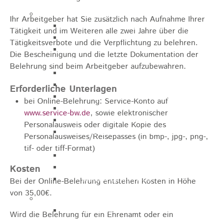
Pflegeangebote
Ihr Arbeitgeber hat Sie zusätzlich nach Aufnahme Ihrer
Pflegeberatung
Tätigkeit und im Weiteren alle zwei Jahre über die
Runder Tisch Pflege
Tätigkeitsverbote und die Verpflichtung zu belehren.
Ökumenische Sozialstation
Die Bescheinigung und die letzte Dokumentation der
Rosenstein
Belehrung sind beim Arbeitgeber aufzubewahren.
Villa Rosenstein
DRK Mehrgenerationenhaus
Erforderliche Unterlagen
Pflegewohnhaus Haus Kielwein
bei Online-Belehrung: Service-Konto auf
Seniorenzentrum Heubach
www.service-bw.de
, sowie elektronischer
VDK Ortsverband Heubach
Personalausweis oder digitale Kopie des
Ökumenische Nachbarschaftshilfe
Personalausweises/Reisepasses (in bmp-, jpg-, png-,
Heubach
tif- oder tiff-Format)
Förderverein Altenhilfe Heubach e.V.
Seniorenwohnanlage Haus Hohgarten
Kosten
Bischof Sproll Haus
Bei der Online-Belehrung entstehen Kosten in Höhe
von 35,00€.
Familie
Familienbüro
Wird die Belehrung für ein Ehrenamt oder ein