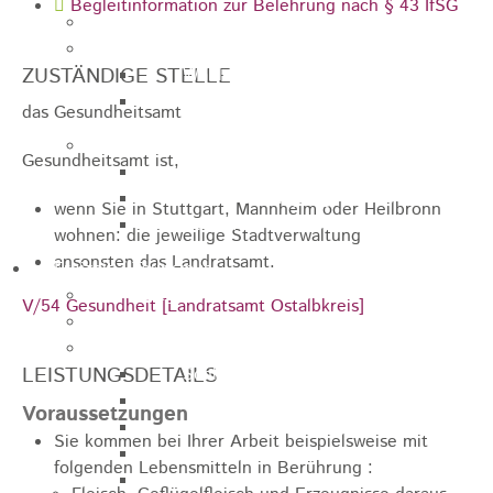
Begleitinformation zur Belehrung nach § 43 IfSG
Jugendparlament
Wahlen
ZUSTÄNDIGE STELLE
Wahlen Aktuell
Wahlinformation
das Gesundheitsamt
Nachhaltige Stadtentwicklung
Gesundheitsamt ist,
Heubach gestalten
Online Beteiligung
wenn Sie in Stuttgart, Mannheim oder Heilbronn
Zukunfts Team
wohnen: die jeweilige Stadtverwaltung
ansonsten das Landratsamt.
Freizeit / Tourismus
Gastgeber
V/54 Gesundheit [Landratsamt Ostalbkreis]
Veranstaltungen
Museen & Sammlungen
LEISTUNGSDETAILS
Schloss
Miedermuseum
Voraussetzungen
Heimatmuseum
Sie kommen bei Ihrer Arbeit beispielsweise mit
Polizeimuseum
folgenden Lebensmitteln in Berührung :
Haus Anna Vetter