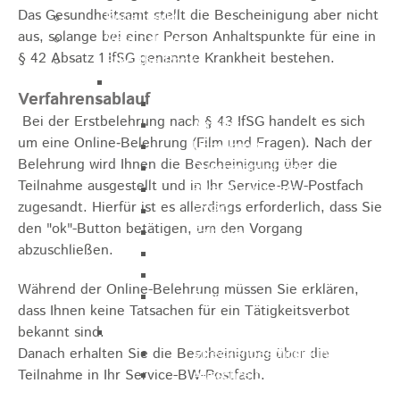
Das Gesundheitsamt stellt die Bescheinigung aber nicht
Kugelmarkt
aus, solange bei einer Person Anhaltspunkte für eine in
Vereinsleben
§ 42 Absatz 1 IfSG genannte Krankheit bestehen.
Bike the Rock
Allgemein
Verfahrensablauf
Newsletter
Bei der Erstbelehrung nach § 43 IfSG handelt es sich
Anfahrt
um eine Online‐Belehrung (Film und Fragen). Nach der
Unterkunft
Belehrung wird Ihnen die Bescheinigung über die
Duschmöglichkeiten
Teilnahme ausgestellt und in Ihr Service-BW-Postfach
Bike Waschplatz
zugesandt. Hierfür ist es allerdings erforderlich, dass Sie
EXPO
den "ok"-Button betätigen, um den Vorgang
Palmares
abzuschließen.
Geschichte
Sponsoren
Während der Online-Belehrung müssen Sie erklären,
Presse
dass Ihnen keine Tatsachen für ein Tätigkeitsverbot
bekannt sind.
U9 - U15
Danach erhalten Sie die Bescheinigung über die
Streckenbeschreibung
Teilnahme in Ihr Service-BW-Postfach.
Ausschreibung