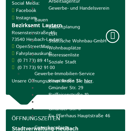
Arbeitsagentur
Social Media:
Gewerbe- und Handelsverein
Facebook
Instagram
Bauen
Bezirksamt Lautern
Bauleitplanung
Rosensteinstraße 46
ELR
73540
Heubach-Lautern
Städtische Wohnbau-GmbH
OpenStreetMap
Wohnbauplätze
Fahrplanauskunft
Interessenliste
(0
71
73) 89
41
Soziale Stadt
(0
71
73) 92
91
00
Gewerbe-Immobilien-Service
Hauptstraße 31
Unsere Öffnungszeiten finden Sie
hier
.
Gmünder Str. 29
Raiffeisenstraße 10
Hauptstraße 30
Gmünder Str. 5
Ev. Pfarrhaus Hauptstraße 46
ÖFFNUNGSZEITEN
Gewerbegebiete
Stadtverwaltung Heubach