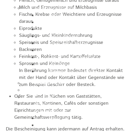
Fleisch, Geflügelfleisch und Erzeugnisse daraus
Milch und Erzeugnisse auf Milchbasis
Sehenswürdigkeiten
Fische, Krebse oder Weichtiere und Erzeugnisse
Rathaus
daraus
Blockturm
Eiprodukte
Ev. Kirche
Säuglings- und Kleinkindernahrung
Miedermuseum
Speiseeis und Speiseeishalberzeugnisse
Haus "Anna Vetter"
Backwaren
Polizeimuseum Heubach e.V.
Feinkost-, Rohkost- und Kartoffelsalate
Das Schloss in Heubach
Sprossen und Keimlinge
Der Rosenstein
In Berührung kommen bedeutet direkter Kontakt
Höhlen rund um Heubach
mit der Hand oder Kontakt über Gegenstände wie
Heubach Tour
zum Beispiel Geschirr oder Besteck.
archaeopfad
Oder Sie sind in Küchen von Gaststätten,
Flugplatz
Restaurants, Kantinen, Cafés oder sonstigen
Anreise
Einrichtungen mit oder zur
Schwimmbäder
Gemeinschaftsverpflegung tätig.
Hallenbad
Freibad
Die Bescheinigung kann jedermann auf Antrag erhalten.