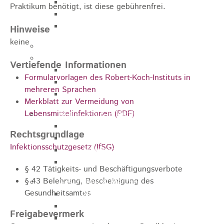
Zukunftswerkstatt
Praktikum benötigt, ist diese gebührenfrei.
Sozialpädagogische Familienberatung
Kinderfest
Hinweise
keine
Ferienprogramm
Jugend
Vertiefende Informationen
Jugendbüro
Formularvorlagen des Robert-Koch-Instituts in
Stadtjugendring
mehreren Sprachen
JIL
Merkblatt zur Vermeidung von
Lebensmittelinfektionen (PDF)
Betreuung & Bildung
Kindertagesstätten
Rechtsgrundlage
Schulen
Infektionsschutzgesetz (IfSG)
Volkshochschule
Stadtbibliothek
§ 42 Tätigkeits- und Beschäftigungsverbote
§ 43 Belehrung, Bescheinigung des
Gesundheit & Medizin
Gesundheitsamtes
Notrufe
Notdienste
Freigabevermerk
Ärzte