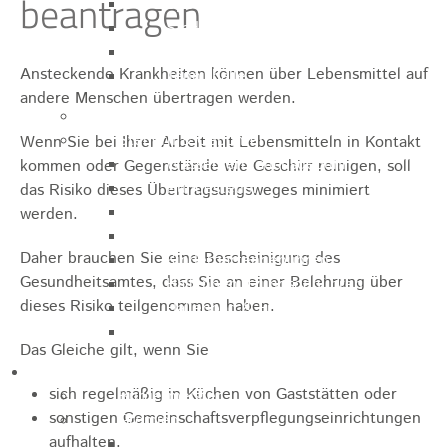
beantragen
Sporthalle
Stadthalle großer Saal
Stadthalle kleiner Saal
Ansteckende Krankheiten können über Lebensmittel auf
Tennishalle
andere Menschen übertragen werden.
Qualifizierter Mietspiegel
Steuern & Gebühren
Wenn Sie bei Ihrer Arbeit mit Lebensmitteln in Kontakt
Wasserverbrauchsgebühr
kommen oder Gegenstände wie Geschirr reinigen, soll
Hundesteuer
das Risiko dieses Übertragsungsweges minimiert
Vergnügungssteuer
werden.
Hebesätze
Daher brauchen Sie eine Bescheinigung des
Kindergartengebühren
Gesundheitsamtes, dass Sie an einer Belehrung über
Hallenbenutzungsgebühren
dieses Risiko teilgenommen haben.
Hallenbad & Freibad
Verwaltungsgebühren
Das Gleiche gilt, wenn Sie
Politik
sich regelmäßig in Küchen von Gaststätten oder
Bürgermeister
sonstigen Gemeinschaftsverpflegungseinrichtungen
Gremien
aufhalten.
Bauausschuss