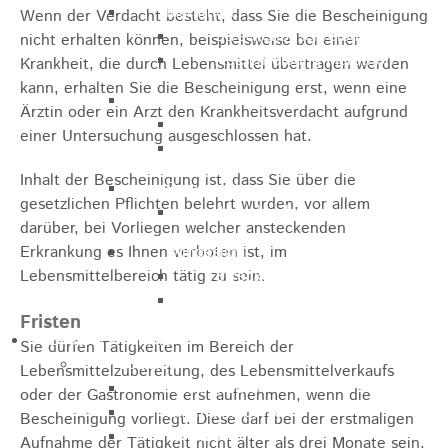
Marathon
Wenn der Verdacht besteht, dass Sie die Bescheinigung
Streckenbeschreibung
nicht erhalten können, beispielsweise bei einer
Ausschreibung Marathon
Krankheit, die durch Lebensmittel übertragen werden
kann, erhalten Sie die Bescheinigung erst, wenn eine
Enduro
Ärztin oder ein Arzt den Krankheitsverdacht aufgrund
Streckenbeschreibung
einer Untersuchung ausgeschlossen hat.
Ausschreibung
Inhalt der Bescheinigung ist, dass Sie über die
Pumptrack
gesetzlichen Pflichten belehrt wurden, vor allem
Ausschreibung
darüber, bei Vorliegen welcher ansteckenden
Erkrankung es Ihnen verboten ist, im
Bundesliga
Lebensmittelbereich tätig zu sein.
Streckenbeschreibung
Ausschreibung
Fristen
Bildung / Familie
Sie dürfen Tätigkeiten im Bereich der
Soziales
Lebensmittelzubereitung, des Lebensmittelverkaufs
Familienbüro
oder der Gastronomie erst aufnehmen, wenn die
Ehrenamtsbörse
Bescheinigung vorliegt. Diese darf bei der erstmaligen
Tafelladen
Aufnahme der Tätigkeit nicht älter als drei Monate sein.