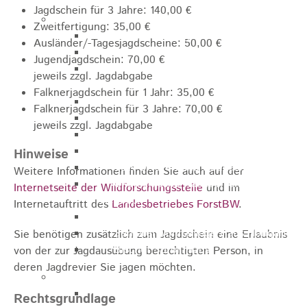
Jagdschein für 3 Jahre: 140,00 €
Pflegeangebote
Zweitfertigung: 35,00 €
Pflegeberatung
Ausländer/-Tagesjagdscheine: 50,00 €
Runder Tisch Pflege
Jugendjagdschein: 70,00 €
Ökumenische Sozialstation
jeweils zzgl. Jagdabgabe
Rosenstein
Falknerjagdschein für 1 Jahr: 35,00 €
Villa Rosenstein
Falknerjagdschein für 3 Jahre: 70,00 €
DRK Mehrgenerationenhaus
jeweils zzgl. Jagdabgabe
Pflegewohnhaus Haus Kielwein
Seniorenzentrum Heubach
Hinweise
VDK Ortsverband Heubach
Weitere Informationen finden Sie auch auf der
Ökumenische Nachbarschaftshilfe
Internetseite der Wildforschungsstelle
und im
Heubach
Internetauftritt des
Landesbetriebes ForstBW
.
Förderverein Altenhilfe Heubach e.V.
Seniorenwohnanlage Haus Hohgarten
Sie benötigen zusätzlich zum Jagdschein eine Erlaubnis
Bischof Sproll Haus
von der zur Jagdausübung berechtigten Person, in
deren Jagdrevier Sie jagen möchten.
Familie
Familienbüro
Rechtsgrundlage