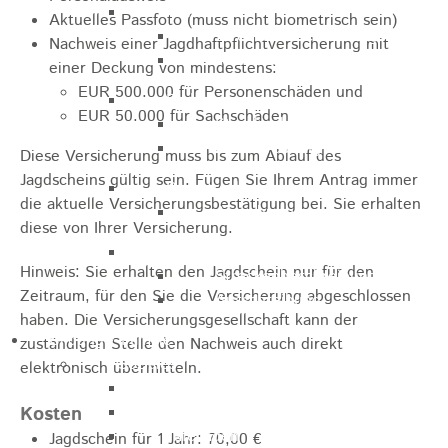
Marathon
Aktuelles Passfoto (muss nicht biometrisch sein)
Streckenbeschreibung
Nachweis einer Jagdhaftpflichtversicherung mit
Ausschreibung Marathon
einer Deckung von mindestens:
EUR 500.000 für Personenschäden und
Enduro
EUR 50.000 für Sachschäden
Streckenbeschreibung
Ausschreibung
Diese Versicherung muss bis zum Ablauf des
Jagdscheins gültig sein. Fügen Sie Ihrem Antrag immer
Pumptrack
die aktuelle Versicherungsbestätigung bei. Sie erhalten
Ausschreibung
diese von Ihrer Versicherung.
Bundesliga
Hinweis: Sie erhalten den Jagdschein nur für den
Streckenbeschreibung
Zeitraum, für den Sie die Versicherung abgeschlossen
Ausschreibung
haben. Die Versicherungsgesellschaft kann der
Bildung / Familie
zuständigen Stelle den Nachweis auch direkt
Soziales
elektronisch übermitteln.
Familienbüro
Kosten
Ehrenamtsbörse
Tafelladen
Jagdschein für 1 Jahr: 70,00 €