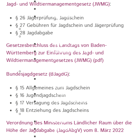
Zukunftswerkstatt
Jagd- und Wildtiermanagementgesetz (JWMG)
:
Sozialpädagogische Familienberatung
Kinderfest
§ 26 Jägerprüfung, Jagdschein
§ 27 Gebühren für Jagdschein und Jägerprüfung
Ferienprogramm
§ 28 Jagdabgabe
Jugend
Jugendbüro
Gesetzesbeschluss des Landtags von Baden-
Stadtjugendring
Württemberg zur Einführung des Jagd- und
JIL
Wildtiermanagementgesetzes (JWMG) (pdf)
Betreuung & Bildung
Bundesjagdgesetz (BJagdG)
:
Kindertagesstätten
Schulen
§ 15 Allgemeines zum Jagdschein
Volkshochschule
§ 16 Jugendjagdschein
Stadtbibliothek
§ 17 Versagung des Jagdscheins
§ 18 Entziehung des Jagdscheins
Gesundheit & Medizin
Notrufe
Verordnung des Ministeriums Ländlicher Raum über die
Notdienste
Höhe der Jagdabgabe (JagdAbgV) vom 8. März 2022
Ärzte