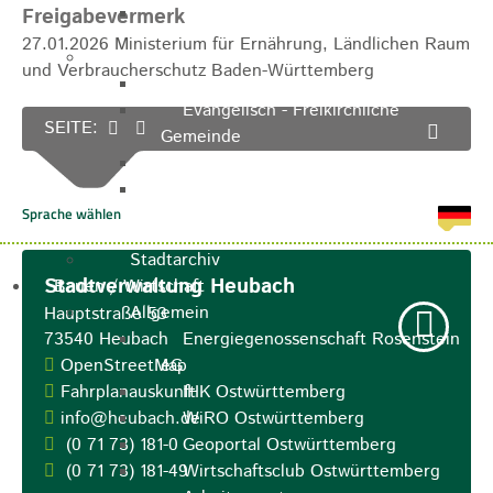
Apotheken
Freigabevermerk
27.01.2026 Ministerium für Ernährung, Ländlichen Raum
Kirchen
und Verbraucherschutz Baden-Württemberg
Evangelische St.-Ulrich-Kirche
Evangelisch - Freikirchliche
SEITE:
Gemeinde
Kath. Kirchengemeinde St. Bernhard
Kath. Kirchengemeinde Mariä
Himmelfahrt Lautern
Stadtarchiv
Stadtverwaltung Heubach
Bauen / Wirtschaft
Allgemein
Hauptstraße 53
73540
Heubach
Energiegenossenschaft Rosenstein
OpenStreetMap
eG
Fahrplanauskunft
IHK Ostwürttemberg
info@heubach.de
WiRO Ostwürttemberg
(0
71
73) 181-0
Geoportal Ostwürttemberg
(0
71
73) 181-49
Wirtschaftsclub Ostwürttemberg