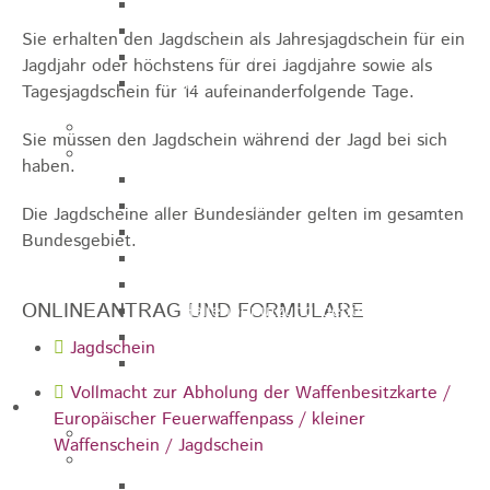
Sporthalle
Stadthalle großer Saal
Sie erhalten den Jagdschein als Jahresjagdschein für ein
Stadthalle kleiner Saal
Jagdjahr oder höchstens für drei Jagdjahre sowie als
Tennishalle
Tagesjagdschein für 14 aufeinanderfolgende Tage.
Qualifizierter Mietspiegel
Sie müssen den Jagdschein während der Jagd bei sich
Steuern & Gebühren
haben.
Wasserverbrauchsgebühr
Hundesteuer
Die Jagdscheine aller Bundesländer gelten im gesamten
Vergnügungssteuer
Bundesgebiet.
Hebesätze
Kindergartengebühren
ONLINEANTRAG UND FORMULARE
Hallenbenutzungsgebühren
Hallenbad & Freibad
Jagdschein
Verwaltungsgebühren
Vollmacht zur Abholung der Waffenbesitzkarte /
Politik
Europäischer Feuerwaffenpass / kleiner
Bürgermeister
Waffenschein / Jagdschein
Gremien
Bauausschuss