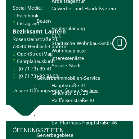
Arbeitsagentur
Social Media:
Gewerbe- und Handelsverein
Facebook
Bauen
Instagram
Bauleitplanung
Bezirksamt Lautern
ELR
Rosensteinstraße 46
Städtische Wohnbau-GmbH
73540
Heubach-Lautern
Wohnbauplätze
OpenStreetMap
Interessenliste
Fahrplanauskunft
Soziale Stadt
(0
71
73) 89
41
(0
71
73) 92
91
00
Gewerbe-Immobilien-Service
Hauptstraße 31
Unsere Öffnungszeiten finden Sie
hier
.
Gmünder Str. 29
Raiffeisenstraße 10
Hauptstraße 30
Gmünder Str. 5
Ev. Pfarrhaus Hauptstraße 46
ÖFFNUNGSZEITEN
Gewerbegebiete