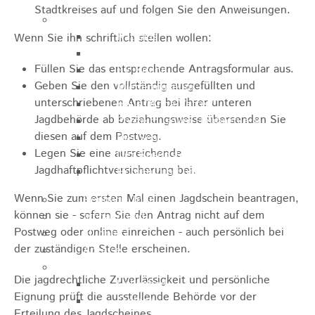
Stadtkreises auf und folgen Sie den Anweisungen.
Sehenswürdigkeiten
Rathaus
Wenn Sie ihn schriftlich stellen wollen:
Blockturm
Füllen Sie das entsprechende Antragsformular aus.
Ev. Kirche
Geben Sie den vollständig ausgefüllten und
Miedermuseum
unterschriebenen Antrag bei Ihrer unteren
Haus "Anna Vetter"
Jagdbehörde ab beziehungsweise übersenden Sie
Polizeimuseum Heubach e.V.
diesen auf dem Postweg.
Das Schloss in Heubach
Legen Sie eine ausreichende
Der Rosenstein
Jagdhaftpflichtversicherung bei.
Höhlen rund um Heubach
Wenn Sie zum ersten Mal einen Jagdschein beantragen,
Heubach Tour
können sie - sofern Sie den Antrag nicht auf dem
archaeopfad
Postweg oder online einreichen - auch persönlich bei
Flugplatz
der zuständigen Stelle erscheinen.
Anreise
Schwimmbäder
Die jagdrechtliche Zuverlässigkeit und persönliche
Hallenbad
Eignung prüft die ausstellende Behörde vor der
Freibad
Erteilung des Jagdscheines.