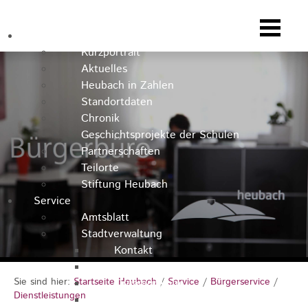
Heubach
Kurzportrait
Aktuelles
Heubach in Zahlen
Standortdaten
Chronik
Geschichtsprojekte der Schulen
Partnerschaften
Teilorte
Stiftung Heubach
Service
Amtsblatt
Stadtverwaltung
Kontakt
Rathausteam
Sie sind hier:
Startseite Heubach
/
Service
/
Bürgerservice
/
Organigramm
Dienstleistungen
Stellenausschreibungen