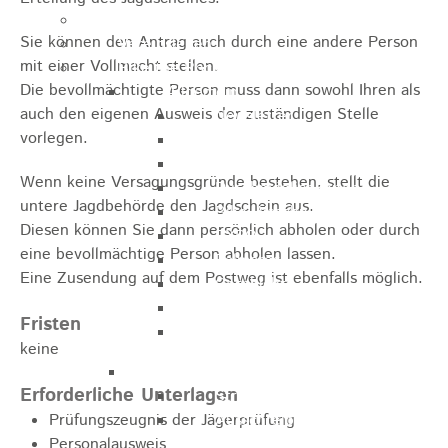
Kugelmarkt
Sie können den Antrag auch durch eine andere Person
Vereinsleben
mit einer Vollmacht stellen.
Bike the Rock
Die bevollmächtigte Person muss dann sowohl Ihren als
Allgemein
auch den eigenen Ausweis der zuständigen Stelle
Newsletter
vorlegen.
Anfahrt
Unterkunft
Wenn keine Versagungsgründe bestehen, stellt die
Duschmöglichkeiten
untere Jagdbehörde den Jagdschein aus.
Bike Waschplatz
Diesen können Sie dann persönlich abholen oder durch
EXPO
eine bevollmächtige Person abholen lassen.
Palmares
Eine Zusendung auf dem Postweg ist ebenfalls möglich.
Geschichte
Sponsoren
Fristen
Presse
keine
U9 - U15
Erforderliche Unterlagen
Streckenbeschreibung
Prüfungszeugnis der Jägerprüfung
Ausschreibung
Personalausweis