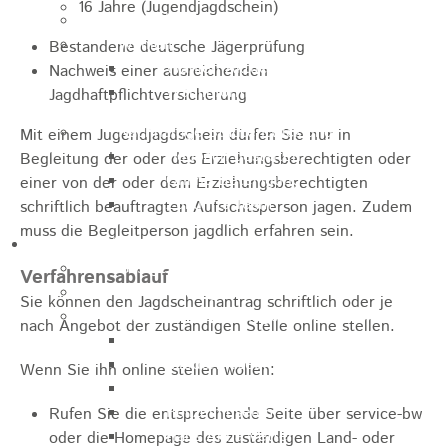
16 Jahre (Jugendjagdschein)
Jugendparlament
Wahlen
Bestandene deutsche Jägerprüfung
Wahlen Aktuell
Nachweis einer ausreichenden
Wahlinformation
Jagdhaftpflichtversicherung
Nachhaltige Stadtentwicklung
Mit einem Jugendjagdschein dürfen Sie nur in
Heubach gestalten
Begleitung der oder des Erziehungsberechtigten oder
Online Beteiligung
einer von der oder dem Erziehungsberechtigten
Zukunfts Team
schriftlich beauftragten Aufsichtsperson jagen. Zudem
muss die Begleitperson jagdlich erfahren sein.
Freizeit / Tourismus
Gastgeber
Verfahrensablauf
Veranstaltungen
Sie können den Jagdscheinantrag schriftlich oder je
Museen & Sammlungen
nach Angebot der zuständigen Stelle online stellen.
Schloss
Miedermuseum
Wenn Sie ihn online stellen wollen:
Heimatmuseum
Polizeimuseum
Rufen Sie die entsprechende Seite über service-bw
Haus Anna Vetter
oder die Homepage des zuständigen Land- oder