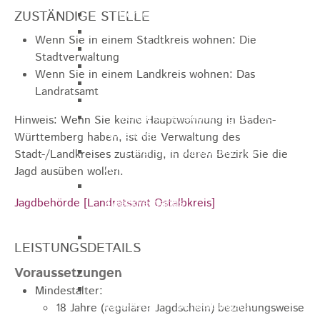
Gemeinderat
ZUSTÄNDIGE STELLE
GEO - Vertreter im Aufsichtsrat
Wenn Sie in einem Stadtkreis wohnen: Die
Ortschaftsrat
Stadtverwaltung
Aufsichtsrat Wohnbau GmbH
Wenn Sie in einem Landkreis wohnen: Das
Stiftungsrat "Stiftung Heubach"
Landratsamt
Umlegungsausschuss
Verbandsversammlung der VG
Hinweis: Wenn Sie keine Hauptwohnung in Baden-
Rosenstein
Württemberg haben, ist die Verwaltung des
Verbandsversammlung des
Stadt-/Landkreises zuständig, in deren Bezirk Sie die
Abwasserzweckverband Lauter-Rems
Jagd ausüben wollen.
Verbandsversammlung des
Jagdbehörde [Landratsamt Ostalbkreis]
Zweckverbands
Landeswasserversorgung
Verbandsversammlung Zweckverband
LEISTUNGSDETAILS
"Gewerbeverband Rosenstein"
Voraussetzungen
Verwaltungsausschuss
Zweckverband "Gewerbeverband
Mindestalter:
Rosenstein" - Verwaltungsrat
18 Jahre (regulärer Jagdschein) beziehungsweise