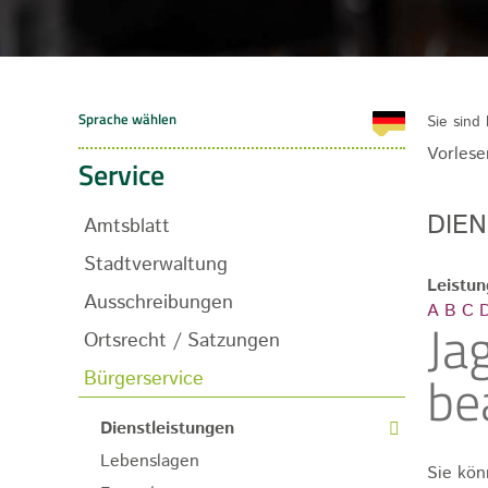
Sie sind 
Vorlese
Service
DIE
Amtsblatt
Stadtverwaltung
Leistu
Ausschreibungen
A
B
C
Ja
Ortsrecht / Satzungen
be
Bürgerservice
Dienstleistungen
Lebenslagen
Sie kön