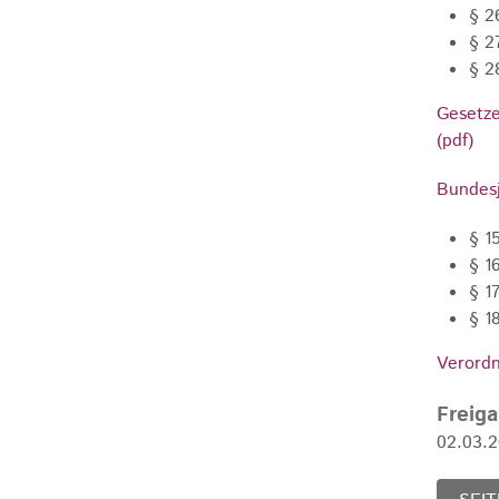
§ 2
§ 2
§ 2
Gesetze
(pdf)
Bundesj
§ 1
§ 1
§ 1
§ 1
Verordn
Freig
02.03.2