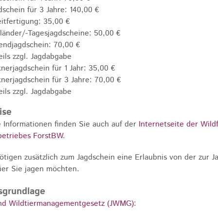
dschein für 3 Jahre: 140,00 €
itfertigung: 35,00 €
länder/-Tagesjagdscheine: 50,00 €
endjagdschein: 70,00 €
eils zzgl. Jagdabgabe
knerjagdschein für 1 Jahr: 35,00 €
knerjagdschein für 3 Jahre: 70,00 €
eils zzgl. Jagdabgabe
ise
 Informationen finden Sie auch auf der
Internetseite der Wild
betriebes ForstBW
.
ötigen zusätzlich zum Jagdschein eine Erlaubnis von der zur 
ier Sie jagen möchten.
sgrundlage
und Wildtiermanagementgesetz (JWMG)
: