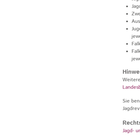
Jag
Zwe
Aus
Jug
jew
Fal
Fal
jew
Hinwe
Weitere
Landes
Sie ben
Jagdrev
Recht
Jagd- 