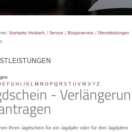
hier:
Startseite Heubach
/
Service
/
Bürgerservice
/
Dienstleistungen
n
NSTLEISTUNGEN
ngen
D
E
F
G
H
I
J
K
L
M
N
O
P
Q
R
S
T
U
V
W
X
Y
Z
gdschein - Verlängerun
antragen
nen Ihren Jagdschein für ein Jagdjahr oder für drei Jagdjahre