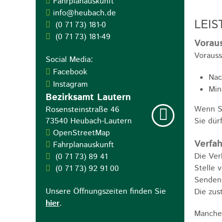
Fahrplanauskunft
info@heubach.de
LEIS
(0
71
73) 181-0
(0
71
73) 181-49
Vorau
Vorauss
Social Media:
Facebook
Nac
Instagram
Min
Bezirksamt Lautern
Wenn Si
Rosensteinstraße 46
73540
Heubach-Lautern
Sie dür
OpenStreetMap
Verfah
Fahrplanauskunft
Die Ver
(0
71
73) 89
41
Stelle v
(0
71
73) 92
91
00
Senden 
Unsere Öffnungszeiten finden Sie
Die zus
hier
.
Manche 