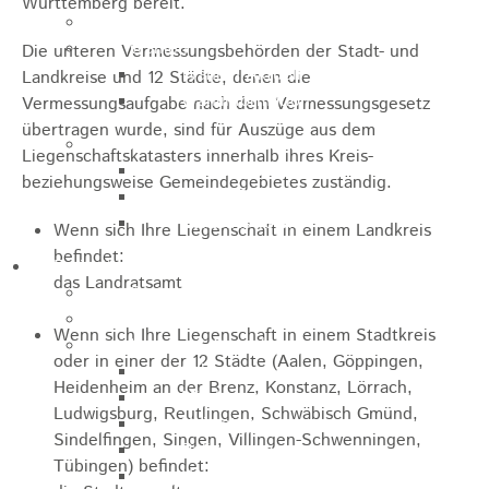
Württemberg bereit.
Jugendparlament
Wahlen
Die unteren Vermessungsbehörden der Stadt- und
Wahlen Aktuell
Landkreise und 12 Städte, denen die
Wahlinformation
Vermessungsaufgabe nach dem Vermessungsgesetz
übertragen wurde, sind für Auszüge aus dem
Nachhaltige Stadtentwicklung
Liegenschaftskatasters innerhalb ihres Kreis-
Heubach gestalten
beziehungsweise Gemeindegebietes zuständig.
Online Beteiligung
Zukunfts Team
Wenn sich Ihre Liegenschaft in einem Landkreis
befindet:
Freizeit / Tourismus
das Landratsamt
Gastgeber
Veranstaltungen
Wenn sich Ihre Liegenschaft in einem Stadtkreis
Museen & Sammlungen
oder in einer der 12 Städte (Aalen, Göppingen,
Schloss
Heidenheim an der Brenz, Konstanz, Lörrach,
Miedermuseum
Ludwigsburg, Reutlingen, Schwäbisch Gmünd,
Heimatmuseum
Sindelfingen, Singen, Villingen-Schwenningen,
Polizeimuseum
Tübingen) befindet:
Haus Anna Vetter