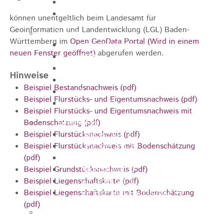
Arbeitsagentur
Gewerbe- und Handelsverein
können unentgeltlich beim Landesamt für
Geoinformation und Landentwicklung (LGL) Baden-
Bauen
Württemberg im
Open GeoData Portal
(Wird in einem
Bauleitplanung
neuen Fenster geöffnet)
abgerufen werden.
ELR
Städtische Wohnbau-GmbH
Hinweise
Wohnbauplätze
Beispiel Bestandsnachweis (pdf)
Interessenliste
Beispiel Flurstücks- und Eigentumsnachweis (pdf)
Soziale Stadt
Beispiel Flurstücks- und Eigentumsnachweis mit
Bodenschätzung (pdf)
Gewerbe-Immobilien-Service
Beispiel Flurstücksnachweis (pdf)
Hauptstraße 31
Beispiel Flurstücksnachweis mit Bodenschätzung
Gmünder Str. 29
(pdf)
Raiffeisenstraße 10
Beispiel Grundstücksnachweis (pdf)
Hauptstraße 30
Beispiel Liegenschaftskarte (pdf)
Gmünder Str. 5
Beispiel Liegenschaftskarte mit Bodenschätzung
Ev. Pfarrhaus Hauptstraße 46
(pdf)
Gewerbegebiete