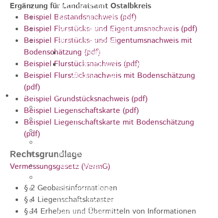
Ergänzung für Landratsamt Ostalbkreis
Unternehmen
Beispiel Bestandsnachweis (pdf)
Kommunale Wärmeplanung
Beispiel Flurstücks- und Eigentumsnachweis (pdf)
Starkregenrisiko und Hochwasser
Beispiel Flurstücks- und Eigentumsnachweis mit
Breitbandausbau
Bodenschätzung (pdf)
Breitbandausbau Graue Flecken
Beispiel Flurstücksnachweis (pdf)
Breitband - Eigenwirtschaftlicher
Beispiel Flurstücksnachweis mit Bodenschätzung
Ausbau - TNG
(pdf)
Informationen
Beispiel Grundstücksnachweis (pdf)
Suche
Beispiel Liegenschaftskarte (pdf)
Kontakt
Beispiel Liegenschaftskarte mit Bodenschätzung
Inhaltsverzeichnis
(pdf)
Navigationshilfe
Rechtsgrundlage
Impressum
Nutzungsbedingungen
Vermessungsgesetz (VermG)
Datenschutz
§ 2 Geobasisinformationen
Barrierefreiheit
§ 4 Liegenschaftskataster
Leichte Sprache
§ 14 Erheben und Übermitteln von Informationen
Gebärdensprache