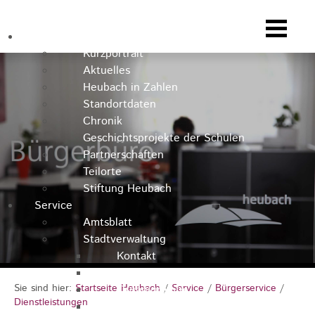
Heubach
Kurzportrait
Aktuelles
Heubach in Zahlen
Standortdaten
Chronik
Geschichtsprojekte der Schulen
Partnerschaften
Teilorte
Stiftung Heubach
Service
Amtsblatt
Stadtverwaltung
Kontakt
Rathausteam
Sie sind hier:
Startseite Heubach
/
Service
/
Bürgerservice
/
Organigramm
Dienstleistungen
Stellenausschreibungen