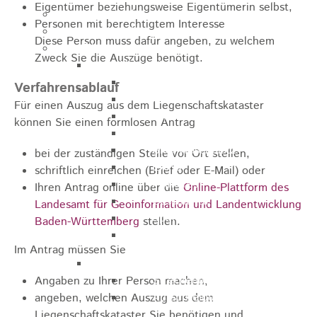
Eigentümer beziehungsweise Eigentümerin selbst,
Kugelmarkt
Personen mit berechtigtem Interesse
Vereinsleben
Diese Person muss dafür angeben, zu welchem
Bike the Rock
Zweck Sie die Auszüge benötigt.
Allgemein
Newsletter
Verfahrensablauf
Anfahrt
Für einen Auszug aus dem Liegenschaftskataster
Unterkunft
können Sie einen formlosen Antrag
Duschmöglichkeiten
Bike Waschplatz
bei der zuständigen Stelle vor Ort stellen,
EXPO
schriftlich einreichen (Brief oder E-Mail) oder
Palmares
Ihren Antrag online über die
Online-Plattform des
Geschichte
Landesamt für Geoinformation und Landentwicklung
Sponsoren
Baden-Württemberg
stellen.
Presse
Im Antrag müssen Sie
U9 - U15
Streckenbeschreibung
Angaben zu Ihrer Person machen,
Ausschreibung
angeben, welchen Auszug aus dem
Liegenschaftskataster Sie benötigen und