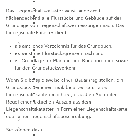
Sporthalle
Stadthalle großer Saal
Das Liegenschaftskataster weist landesweit
Stadthalle kleiner Saal
flächendeckend alle Flurstücke und Gebäude auf der
Tennishalle
Grundlage von Liegenschaftsvermessungen nach. Das
Liegenschaftskataster dient
Qualifizierter Mietspiegel
Steuern & Gebühren
als amtliches Verzeichnis für das Grundbuch,
Wasserverbrauchsgebühr
es weist die Flurstücksgrenzen nach und
Hundesteuer
ist Grundlage für Planung und Bodenordnung sowie
Vergnügungssteuer
für den Grundstücksverkehr.
Hebesätze
Kindergartengebühren
Wenn Sie beispielsweise einen Bauantrag stellen, ein
Hallenbenutzungsgebühren
Grundstück bei einer Bank beleihen oder eine
Hallenbad & Freibad
Liegenschaft kaufen möchten, brauchen Sie in der
Verwaltungsgebühren
Regel einen aktuellen Auszug aus dem
Liegenschaftskataster in Form einer Liegenschaftskarte
Politik
oder einer Liegenschaftsbeschreibung.
Bürgermeister
Gremien
Sie können dazu
Bauausschuss