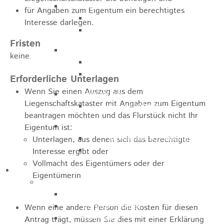
Marathon
für Angaben zum Eigentum ein berechtigtes
Streckenbeschreibung
Interesse darlegen.
Ausschreibung Marathon
Fristen
Enduro
keine
Streckenbeschreibung
Ausschreibung
Erforderliche Unterlagen
Wenn Sie einen Auszug aus dem
Pumptrack
Liegenschaftskataster mit Angaben zum Eigentum
Ausschreibung
beantragen möchten und das Flurstück nicht Ihr
Bundesliga
Eigentum ist:
Streckenbeschreibung
Unterlagen, aus denen sich das berechtigte
Ausschreibung
Interesse ergibt oder
Vollmacht des Eigentümers oder der
Bildung / Familie
Eigentümerin
Soziales
Familienbüro
Ehrenamtsbörse
Wenn eine andere Person die Kosten für diesen
Tafelladen
Antrag trägt, müssen Sie dies mit einer Erklärung