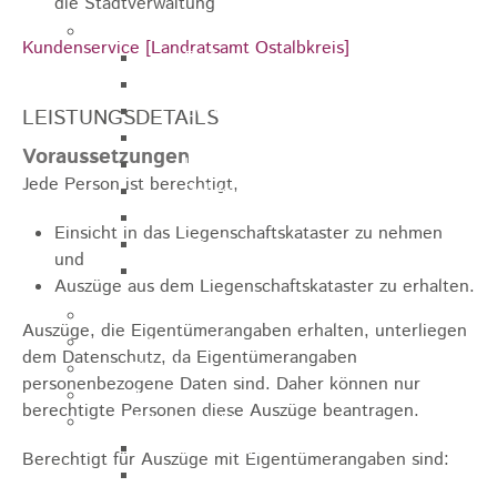
die Stadtverwaltung
Sehenswürdigkeiten
Kundenservice [Landratsamt Ostalbkreis]
Rathaus
Blockturm
Ev. Kirche
LEISTUNGSDETAILS
Miedermuseum
Voraussetzungen
Haus "Anna Vetter"
Jede Person ist berechtigt,
Polizeimuseum Heubach e.V.
Das Schloss in Heubach
Einsicht in das Liegenschaftskataster zu nehmen
Der Rosenstein
und
Höhlen rund um Heubach
Auszüge aus dem Liegenschaftskataster zu erhalten.
Heubach Tour
Auszüge, die Eigentümerangaben erhalten, unterliegen
archaeopfad
dem Datenschutz, da Eigentümerangaben
Flugplatz
personenbezogene Daten sind. Daher können nur
Anreise
berechtigte Personen diese Auszüge beantragen.
Schwimmbäder
Hallenbad
Berechtigt für Auszüge mit Eigentümerangaben sind:
Freibad