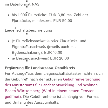
Zukunftswerkstatt
im Dateiformat NAS
Sozialpädagogische Familienberatung
Kinderfest
bis 1.000 Flurstücke: EUR 3,80 mal Zahl der
Flurstücke, mindestens EUR 50,00
Ferienprogramm
Jugend
Liegenschaftsbeschreibung
Jugendbüro
Stadtjugendring
je Flurstücksnachweis oder Flurstücks- und
JIL
Eigentumsnachweis (jeweils auch mit
Bodenschätzung): EUR 10,00
Betreuung & Bildung
je Bestandsnachweis: EUR 20,00
Kindertagesstätten
Schulen
Ergänzung für Landratsamt Ostalbkreis
Volkshochschule
Für Auszüge aus dem Liegenschaftskataster richten sich
Stadtbibliothek
die Gebühren nach der aktuellen
Gebührenverordnung
des Ministeriums für Landesentwicklung und Wohnen
Gesundheit & Medizin
Baden-Württemberg
(Wird in einem neuen Fenster
Notrufe
geöffnet)
. Die Gebührenhöhe ist abhängig von Format
Notdienste
und Umfang des Auszuginhalts.
Ärzte