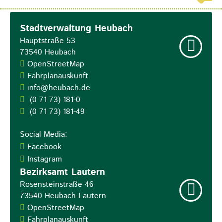
Stadtverwaltung Heubach
Hauptstraße 53
73540
Heubach
OpenStreetMap
Fahrplanauskunft
info@heubach.de
(0
71
73) 181-0
(0
71
73) 181-49
Social Media:
Facebook
Instagram
Bezirksamt Lautern
Rosensteinstraße 46
73540
Heubach-Lautern
OpenStreetMap
Fahrplanauskunft