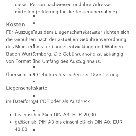
dieser Person nachweisen und ihre Adresse
Pflegeangebote
mitteilen (Erklärung für die Kostenübernahme).
Pflegeberatung
Runder Tisch Pflege
Kosten
Ökumenische Sozialstation
Für Auszüge aus dem Liegenschaftskataster richten sich
Rosenstein
die Gebühren nach der aktuellen Gebührenverordnung
Villa Rosenstein
des Ministeriums für Landesentwicklung und Wohnen
DRK Mehrgenerationenhaus
Baden-Württemberg. Die Gebührenhöhe ist abhängig
Pflegewohnhaus Haus Kielwein
von Format und Umfang des Auszuginhalts.
Seniorenzentrum Heubach
VDK Ortsverband Heubach
Übersicht mit Gebührenbeispielen zur Orientierung:
Ökumenische Nachbarschaftshilfe
Liegenschaftskarte:
Heubach
Förderverein Altenhilfe Heubach e.V.
im Dateiformat PDF oder als Ausdruck
Seniorenwohnanlage Haus Hohgarten
Bischof Sproll Haus
bis einschließlich DIN A3: EUR 20,00
größer als DIN A3 bis einschließlich DIN A0: EUR
Familie
40,00
Familienbüro