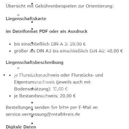
Apotheken
Übersicht mit Gebührenbeispielen zur Orientierung:
Kirchen
Liegenschaftskarte
Evangelische St.-Ulrich-Kirche
Evangelisch - Freikirchliche
im Dateiformat PDF oder als Ausdruck
Gemeinde
Kath. Kirchengemeinde St. Bernhard
bis einschließlich DIN A 3: 20,00 €
Kath. Kirchengemeinde Mariä
größer als DIN A3 bis einschließlich DIN A0: 40,00 €
Himmelfahrt Lautern
Liegenschaftsbeschreibung
Stadtarchiv
Bauen / Wirtschaft
je Flurstücksnachweis oder Flurstücks- und
Allgemein
Eigentumsnachweis (jeweils auch mit
Energiegenossenschaft Rosenstein
Bodenschätzung): 10,00 €
eG
je Bestandsnachweis: 20,00 €
IHK Ostwürttemberg
Bestellungen senden Sie bitte per E-Mail an
WiRO Ostwürttemberg
service.vermessung@ostalbkreis.de
Geoportal Ostwürttemberg
Wirtschaftsclub Ostwürttemberg
Digitale Daten