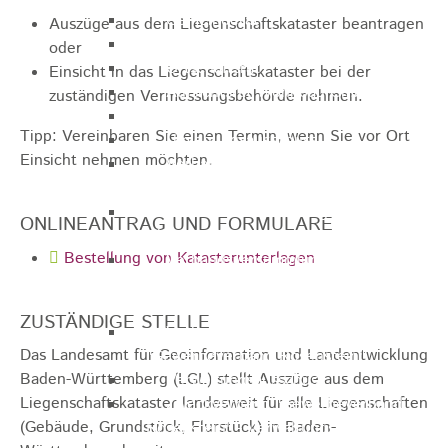
Gemeinderat
Auszüge aus dem Liegenschaftskataster beantragen
GEO - Vertreter im Aufsichtsrat
oder
Ortschaftsrat
Einsicht in das Liegenschaftskataster bei der
Aufsichtsrat Wohnbau GmbH
zuständigen Vermessungsbehörde nehmen.
Stiftungsrat "Stiftung Heubach"
Tipp: Vereinbaren Sie einen Termin, wenn Sie vor Ort
Umlegungsausschuss
Einsicht nehmen möchten.
Verbandsversammlung der VG
Rosenstein
Verbandsversammlung des
ONLINEANTRAG UND FORMULARE
Abwasserzweckverband Lauter-Rems
Bestellung von Katasterunterlagen
Verbandsversammlung des
Zweckverbands
Landeswasserversorgung
ZUSTÄNDIGE STELLE
Verbandsversammlung Zweckverband
Das Landesamt für Geoinformation und Landentwicklung
"Gewerbeverband Rosenstein"
Baden-Württemberg (LGL) stellt Auszüge aus dem
Verwaltungsausschuss
Liegenschaftskataster landesweit für alle Liegenschaften
Zweckverband "Gewerbeverband
(Gebäude, Grundstück, Flurstück) in Baden-
Rosenstein" - Verwaltungsrat