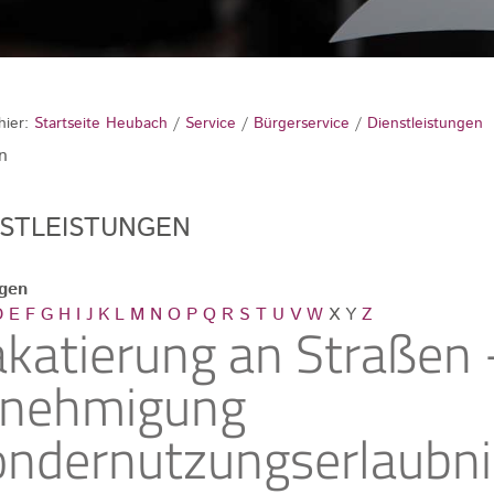
hier:
Startseite Heubach
/
Service
/
Bürgerservice
/
Dienstleistungen
n
NSTLEISTUNGEN
ngen
D
E
F
G
H
I
J
K
L
M
N
O
P
Q
R
S
T
U
V
W
X
Y
Z
akatierung an Straßen 
nehmigung
ondernutzungserlaubni