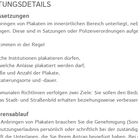
TUNGSDETAILS
ssetzungen
ringen von Plakaten im innerörtlichen Bereich unterliegt, 
gen. Diese sind in Satzungen oder Polizeiverordnungen au
timmen in der Regel
che Institutionen plakatieren dürfen,
 welche Anlässe plakatiert werden darf,
ße und Anzahl der Plakate,
katierungsorte und -dauer.
munalen Richtlinien verfolgen zwei Ziele: Sie sollen den Bed
as Stadt- und Straßenbild erhalten beziehungsweise verbesser
rensablauf
 Anbringen von Plakaten brauchen Sie die Genehmigung (Sond
utzungserlaubnis persönlich oder schriftlich bei der zustän
ft die Unterlagen, die Sie Ihrem Antrag beigefügt haben. Bei 