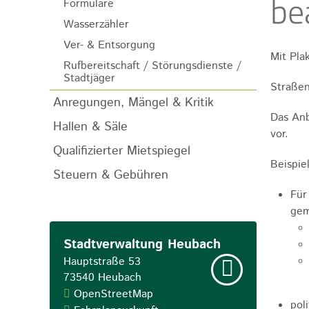
be
Formulare
Wasserzähler
Ver- & Entsorgung
Mit Pla
Rufbereitschaft / Störungsdienste /
Stadtjäger
Straßen
Anregungen, Mängel & Kritik
Das Anb
Hallen & Säle
vor.
Qualifizierter Mietspiegel
Beispie
Steuern & Gebühren
Für
gem
Stadtverwaltung Heubach
Hauptstraße 53
73540
Heubach
OpenStreetMap
pol