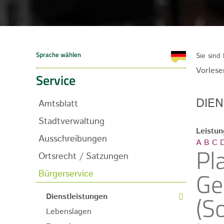
Sie sind 
Vorlese
Service
DIE
Amtsblatt
Stadtverwaltung
Leistu
Ausschreibungen
A
B
C
Pl
Ortsrecht / Satzungen
Ge
Bürgerservice
(S
Dienstleistungen
Lebenslagen