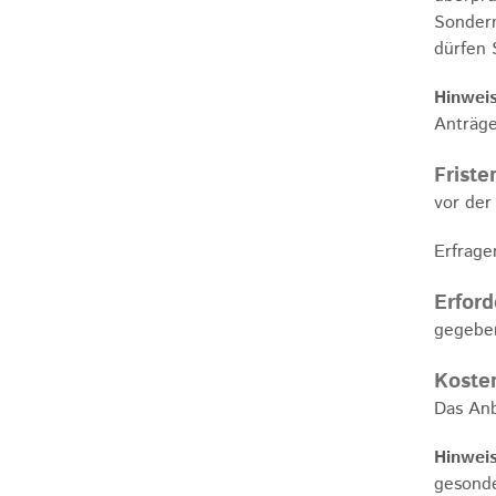
Sondern
dürfen 
Hinweis
Anträge
Friste
vor der
Erfrage
Erford
gegeben
Koste
Das Anb
Hinweis
gesond