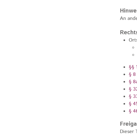
Hinwe
An ande
Recht
Ort
§§ 
§ 8
§ 8
§ 3
§ 3
§ 4
§ 4
Freig
Dieser 