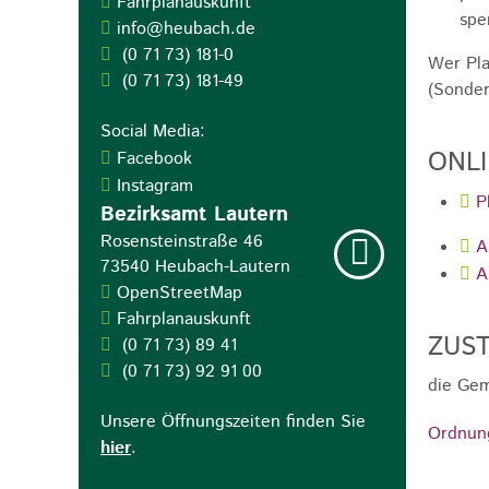
Fahrplanauskunft
spe
info@heubach.de
(0
71
73) 181-0
Wer Pla
(0
71
73) 181-49
(Sonder
Social Media:
ONL
Facebook
Instagram
P
Bezirksamt Lautern
Rosensteinstraße 46
A
73540
Heubach-Lautern
A
OpenStreetMap
Fahrplanauskunft
ZUST
(0
71
73) 89
41
(0
71
73) 92
91
00
die Gem
Unsere Öffnungszeiten finden Sie
Ordnun
hier
.