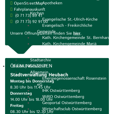
Apotheken
OpenStreetMap
Fahrplanauskunft
Kirchen
(0
71
73) 89
41
Evangelische St.-Ulrich-Kirche
(0
71
73) 92
91
00
Evangelisch - Freikirchliche
Gemeinde
Unsere Öffnungszeiten finden Sie
hier
.
Kath. Kirchengemeinde St. Bernhard
Kath. Kirchengemeinde Mariä
Himmelfahrt Lautern
Stadtarchiv
ÖFFNUNGSZEITEN
Bauen / Wirtschaft
Allgemein
Stadtverwaltung Heubach
Energiegenossenschaft Rosenstein
Montag bis Donnerstag
eG
8.30 Uhr bis 11.45 Uhr
IHK Ostwürttemberg
Donnerstag
WiRO Ostwürttemberg
14.00 Uhr bis 18.00 Uhr
Geoportal Ostwürttemberg
Freitag
Wirtschaftsclub Ostwürttemberg
08.30 Uhr bis 12.30 Uhr