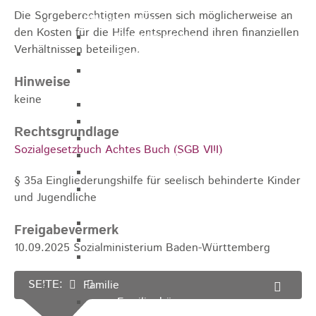
Die Sorgeberechtigten müssen sich möglicherweise an
Pflegeangebote
den Kosten für die Hilfe entsprechend ihren finanziellen
Pflegeberatung
Verhältnissen beteiligen.
Runder Tisch Pflege
Ökumenische Sozialstation
Hinweise
Rosenstein
keine
Villa Rosenstein
DRK Mehrgenerationenhaus
Rechtsgrundlage
Pflegewohnhaus Haus Kielwein
Sozialgesetzbuch Achtes Buch (SGB VIII)
Seniorenzentrum Heubach
VDK Ortsverband Heubach
§ 35a Eingliederungshilfe für seelisch behinderte Kinder
Ökumenische Nachbarschaftshilfe
und Jugendliche
Heubach
Förderverein Altenhilfe Heubach e.V.
Freigabevermerk
Seniorenwohnanlage Haus Hohgarten
10.09.2025 Sozialministerium Baden-Württemberg
Bischof Sproll Haus
SEITE:
Familie
Familienbüro