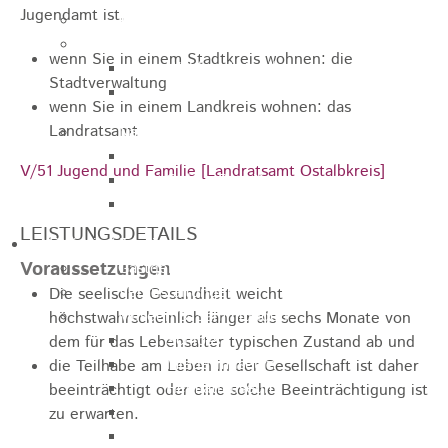
Jugendamt ist,
Jugendparlament
Wahlen
wenn Sie in einem Stadtkreis wohnen: die
Wahlen Aktuell
Stadtverwaltung
Wahlinformation
wenn Sie in einem Landkreis wohnen: das
Landratsamt
Nachhaltige Stadtentwicklung
Heubach gestalten
V/51 Jugend und Familie [Landratsamt Ostalbkreis]
Online Beteiligung
Zukunfts Team
LEISTUNGSDETAILS
Freizeit / Tourismus
Voraussetzungen
Gastgeber
Veranstaltungen
Die seelische Gesundheit weicht
Museen & Sammlungen
höchstwahrscheinlich länger als sechs Monate von
Schloss
dem für das Lebensalter typischen Zustand ab und
Miedermuseum
die Teilhabe am Leben in der Gesellschaft ist daher
Heimatmuseum
beeinträchtigt oder eine solche Beeinträchtigung ist
Polizeimuseum
zu erwarten.
Haus Anna Vetter