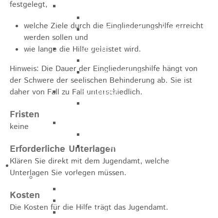
festgelegt,
Marathon
Streckenbeschreibung
welche Ziele durch die Eingliederungshilfe erreicht
Ausschreibung Marathon
werden sollen und
Enduro
wie lange die Hilfe geleistet wird.
Streckenbeschreibung
Hinweis:
Die Dauer der Eingliederungshilfe hängt von
Ausschreibung
der Schwere der seelischen Behinderung ab. Sie ist
Pumptrack
daher von Fall zu Fall unterschiedlich.
Ausschreibung
Fristen
Bundesliga
keine
Streckenbeschreibung
Ausschreibung
Erforderliche Unterlagen
Klären Sie direkt mit dem Jugendamt, welche
Bildung / Familie
Unterlagen Sie vorlegen müssen.
Soziales
Familienbüro
Kosten
Ehrenamtsbörse
Die Kosten für die Hilfe trägt das Jugendamt.
Tafelladen