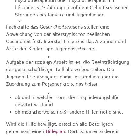
Psychotherapeutin oder Psychotherapeut mit
Kugelmarkt
besonderen Erfahrungen auf dem Gebiet seelischer
Vereinsleben
Störungen bei Kindern und Jugendlichen.
Bike the Rock
Fachkräfte des Gesundheitswesens stellen eine
Allgemein
Abweichung von der alterstypischen seelischen
Newsletter
Gesundheit fest. In erster Linie sind das Ärztinnen und
Anfahrt
Ärzte der Kinder- und Jugendpsychiatrie.
Unterkunft
Duschmöglichkeiten
Aufgabe der sozialen Arbeit ist es, die Beeinträchtigung
Bike Waschplatz
der gesellschaftlichen Teilhabe zu beurteilen. Die
EXPO
Jugendhilfe entscheidet damit letztendlich über die
Palmares
Zuordnung zum Personenkreis, das heisst
Geschichte
Sponsoren
ob und in welcher Form die Eingliederungshilfe
Presse
gewährt wird und
ob möglicherweise noch andere Hilfen nötig sind.
U9 - U15
Streckenbeschreibung
Wird die Hilfe bewilligt, erstellen alle Beteiligten
Ausschreibung
gemeinsam einen
Hilfeplan
. Dort ist unter anderem