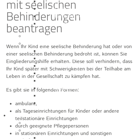
mit seelischen
Sporthalle
Stadthalle großer Saal
Behinderungen
Stadthalle kleiner Saal
beantragen
Tennishalle
Qualifizierter Mietspiegel
Steuern & Gebühren
Wenn Ihr Kind eine seelische Behinderung hat oder von
Wasserverbrauchsgebühr
einer seelischen Behinderung bedroht ist, können Sie
Hundesteuer
Eingliederungshilfe erhalten.
Diese soll verhindern, dass
Vergnügungssteuer
Ihr Kind später mit Schwierigkeiten bei der Teilhabe am
Hebesätze
Leben in der Gesellschaft zu kämpfen hat.
Kindergartengebühren
Hallenbenutzungsgebühren
Es gibt sie in folgenden Formen:
Hallenbad & Freibad
Verwaltungsgebühren
ambulant,
als Tageseinrichtungen für Kinder oder andere
Politik
teilstationäre Einrichtungen
Bürgermeister
durch geeignete Pflegepersonen
Gremien
in stationären Einrichtungen und sonstigen
Bauausschuss