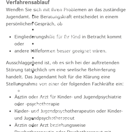
Verfahrensablauf
Sehenswürdigkeiten
Wenden Sie sich mit Ihren Problemen an das zuständige
Rathaus
Jugendamt. Die Beratungskraft entscheidet in einem
Blockturm
persönlichen Gespräch, ob
Ev. Kirche
Miedermuseum
Eingliederungshilfe für Ihr Kind in Betracht kommt
Haus "Anna Vetter"
oder
Polizeimuseum Heubach e.V.
andere Hilfeformen besser geeignet wären.
Das Schloss in Heubach
Ausschlaggebend ist, ob es sich bei der auftretenden
Der Rosenstein
Störung tatsächlich um eine seelische Behinderung
Höhlen rund um Heubach
handelt. Das Jugendamt holt für die Klärung eine
Heubach Tour
Stellungnahme von einer der folgenden Fachkräfte ein:
archaeopfad
Ärztin oder Arzt für Kinder- und Jugendpsychiatrie
Flugplatz
oder -psychotherapie
Anreise
Kinder- und Jugendpsychotherapeutin oder Kinder-
Schwimmbäder
und Jugendpsychotherapeut
Hallenbad
Ärztin oder Arzt beziehungsweise
Freibad