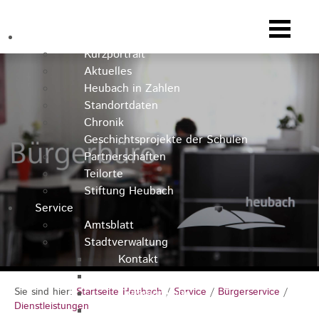
Heubach
Kurzportrait
Aktuelles
Heubach in Zahlen
Standortdaten
Chronik
Geschichtsprojekte der Schulen
Partnerschaften
Teilorte
Stiftung Heubach
Service
Amtsblatt
Stadtverwaltung
Kontakt
Rathausteam
Sie sind hier:
Startseite Heubach
/
Service
/
Bürgerservice
/
Organigramm
Dienstleistungen
Stellenausschreibungen