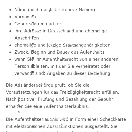
Sehenswürdigkeiten
Name (auch mögliche frühere Namen)
Rathaus
Vornamen
Blockturm
Geburtsdatum und -ort
Ev. Kirche
Ihre Adresse in Deutschland und ehemalige
Miedermuseum
Anschriften
Haus "Anna Vetter"
ehemalige und jetzige Staatsangehörigkeiten
Polizeimuseum Heubach e.V.
Zweck, Beginn und Dauer des Aufenthalts
Das Schloss in Heubach
wenn Sie Ihr Aufenthaltsrecht von einer anderen
Der Rosenstein
Person ableiten, mit der Sie verheiratet oder
Höhlen rund um Heubach
verwandt sind: Angaben zu dieser Beziehung
Heubach Tour
Die Ausländerbehörde prüft, ob Sie die
archaeopfad
Voraussetzungen für das Freizügigkeitsrecht erfüllen.
Flugplatz
Nach positiver Prüfung und Bezahlung der Gebühr
Anreise
erhalten Sie eine Aufenthaltserlaubnis.
Schwimmbäder
Hallenbad
Die Aufenthaltserlaubnis wird in Form einer Scheckkarte
Freibad
mit elektronischen Zusatzfunktionen ausgestellt. Sie