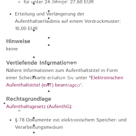
für unter 24-Jährige: 27,60 EUR
Marathon
Streckenbeschreibung
Erteilung und Verlängerung der
Ausschreibung Marathon
Aufenthaltserlaubnis auf einem Vordruckmuster:
10,00 EUR
Enduro
Streckenbeschreibung
Hinweise
Ausschreibung
keine
Pumptrack
Vertiefende Informationen
Ausschreibung
Nähere Informationen zum Aufenthaltstitel in Form
Bundesliga
einer Scheckkarte erhalten Sie unter "
Elektronischen
Streckenbeschreibung
Aufenthaltstitel (eAT) beantragen
".
Ausschreibung
Rechtsgrundlage
Bildung / Familie
Aufenthaltsgesetz (AufenthG):
Soziales
Familienbüro
§ 78 Dokumente mit elektronischem Speicher- und
Ehrenamtsbörse
Verarbeitungsmedium
Tafelladen