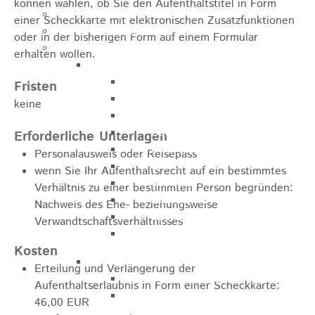
können wählen, ob Sie den Aufenthaltstitel in Form
Kugelmarkt
einer Scheckkarte mit elektronischen Zusatzfunktionen
Vereinsleben
oder in der bisherigen Form auf einem Formular
Bike the Rock
erhalten wollen.
Allgemein
Newsletter
Fristen
Anfahrt
keine
Unterkunft
Duschmöglichkeiten
Erforderliche Unterlagen
Bike Waschplatz
Personalausweis oder Reisepass
EXPO
wenn Sie Ihr Aufenthaltsrecht auf ein bestimmtes
Palmares
Verhältnis zu einer bestimmten Person begründen:
Geschichte
Nachweis des Ehe- beziehungsweise
Sponsoren
Verwandtschaftsverhältnisses
Presse
Kosten
U9 - U15
Erteilung und Verlängerung der
Streckenbeschreibung
Aufenthaltserlaubnis in Form einer Scheckkarte:
Ausschreibung
46,00 EUR