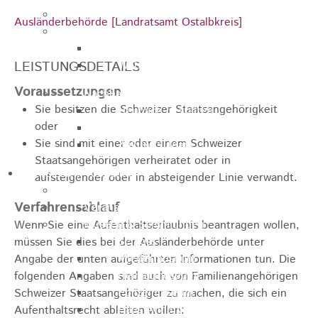
Jugendparlament
Ausländerbehörde [Landratsamt Ostalbkreis]
Wahlen
Wahlen Aktuell
LEISTUNGSDETAILS
Wahlinformation
Voraussetzungen
Nachhaltige Stadtentwicklung
Sie besitzen die Schweizer Staatsangehörigkeit
Heubach gestalten
oder
Online Beteiligung
Sie sind mit einer oder einem Schweizer
Zukunfts Team
Staatsangehörigen verheiratet oder in
Freizeit / Tourismus
aufsteigender oder in absteigender Linie verwandt.
Gastgeber
Verfahrensablauf
Veranstaltungen
Museen & Sammlungen
Wenn Sie eine Aufenthaltserlaubnis beantragen wollen,
Schloss
müssen Sie dies bei der Ausländerbehörde unter
Miedermuseum
Angabe der unten aufgeführten Informationen tun. Die
Heimatmuseum
folgenden Angaben sind auch von Familienangehörigen
Polizeimuseum
Schweizer Staatsangehöriger zu machen, die sich ein
Haus Anna Vetter
Aufenthaltsrecht ableiten wollen: