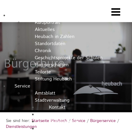
Heubach
Kurzportrait
Aktuelles
Heubach in Zahlen
Standortdaten
Chronik
Geschichtsprojekte der Schulen
Partnerschaften
Teilorte
Stiftung Heubach
Service
Amtsblatt
Stadtverwaltung
Kontakt
Rathausteam
Sie sind hier:
Startseite Heubach
/
Service
/
Bürgerservice
/
Organigramm
Dienstleistungen
Stellenausschreibungen