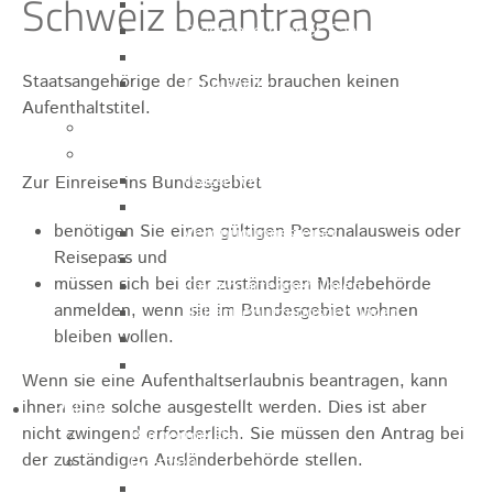
Schweiz beantragen
Sporthalle
Stadthalle großer Saal
Stadthalle kleiner Saal
Staatsangehörige der Schweiz brauchen keinen
Tennishalle
Aufenthaltstitel.
Qualifizierter Mietspiegel
Steuern & Gebühren
Wasserverbrauchsgebühr
Zur Einreise ins Bundesgebiet
Hundesteuer
benötigen Sie einen gültigen Personalausweis oder
Vergnügungssteuer
Reisepass und
Hebesätze
müssen sich bei der zuständigen Meldebehörde
Kindergartengebühren
anmelden, wenn sie im Bundesgebiet wohnen
Hallenbenutzungsgebühren
bleiben wollen.
Hallenbad & Freibad
Verwaltungsgebühren
Wenn sie eine Aufenthaltserlaubnis beantragen, kann
ihnen eine solche ausgestellt werden. Dies ist aber
Politik
nicht zwingend erforderlich. Sie müssen den Antrag bei
Bürgermeister
der zuständigen Ausländerbehörde stellen.
Gremien
Bauausschuss