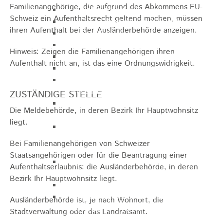
Familienangehörige, die aufgrund des Abkommens EU-
Gemeinderat
Schweiz ein Aufenthaltsrecht geltend machen, müssen
GEO - Vertreter im Aufsichtsrat
ihren Aufenthalt bei der Ausländerbehörde anzeigen.
Ortschaftsrat
Aufsichtsrat Wohnbau GmbH
Hinweis: Zeigen die Familienangehörigen ihren
Stiftungsrat "Stiftung Heubach"
Aufenthalt nicht an, ist das eine Ordnungswidrigkeit.
Umlegungsausschuss
Verbandsversammlung der VG
Rosenstein
ZUSTÄNDIGE STELLE
Verbandsversammlung des
Die Meldebehörde, in deren Bezirk Ihr Hauptwohnsitz
Abwasserzweckverband Lauter-Rems
liegt.
Verbandsversammlung des
Zweckverbands
Bei Familienangehörigen von Schweizer
Landeswasserversorgung
Staatsangehörigen oder für die Beantragung einer
Verbandsversammlung Zweckverband
Aufenthaltserlaubnis: die Ausländerbehörde, in deren
"Gewerbeverband Rosenstein"
Bezirk Ihr Hauptwohnsitz liegt.
Verwaltungsausschuss
Zweckverband "Gewerbeverband
Ausländerbehörde ist, je nach Wohnort, die
Rosenstein" - Verwaltungsrat
Stadtverwaltung oder das Landratsamt.