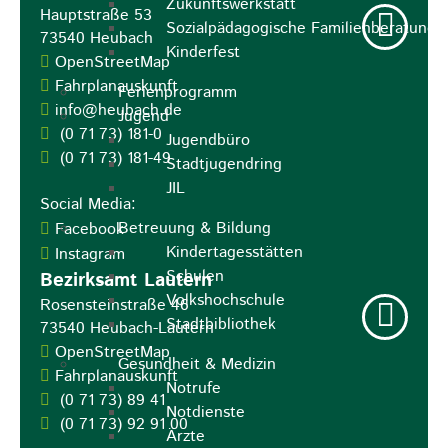
Zukunftswerkstatt
Hauptstraße 53
Sozialpädagogische Familienberatung
73540
Heubach
Kinderfest
OpenStreetMap
Fahrplanauskunft
Ferienprogramm
info@heubach.de
Jugend
(0
71
73) 181-0
Jugendbüro
(0
71
73) 181-49
Stadtjugendring
JIL
Social Media:
Betreuung & Bildung
Facebook
Kindertagesstätten
Instagram
Schulen
Bezirksamt Lautern
Volkshochschule
Rosensteinstraße 46
Stadtbibliothek
73540
Heubach-Lautern
OpenStreetMap
Gesundheit & Medizin
Fahrplanauskunft
Notrufe
(0
71
73) 89
41
Notdienste
(0
71
73) 92
91
00
Ärzte