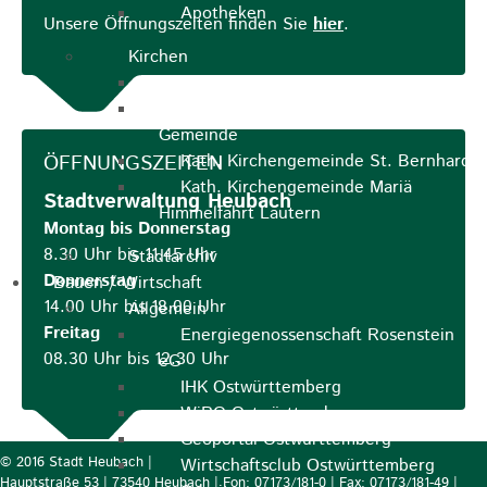
Apotheken
Unsere Öffnungszeiten finden Sie
hier
.
Kirchen
Evangelische St.-Ulrich-Kirche
Evangelisch - Freikirchliche
Gemeinde
ÖFFNUNGSZEITEN
Kath. Kirchengemeinde St. Bernhard
Kath. Kirchengemeinde Mariä
Stadtverwaltung Heubach
Himmelfahrt Lautern
Montag bis Donnerstag
8.30 Uhr bis 11.45 Uhr
Stadtarchiv
Donnerstag
Bauen / Wirtschaft
14.00 Uhr bis 18.00 Uhr
Allgemein
Freitag
Energiegenossenschaft Rosenstein
08.30 Uhr bis 12.30 Uhr
eG
IHK Ostwürttemberg
WiRO Ostwürttemberg
Geoportal Ostwürttemberg
© 2016 Stadt Heubach |
Wirtschaftsclub Ostwürttemberg
Hauptstraße 53 | 73540 Heubach | Fon: 07173/181-0 | Fax: 07173/181-49 |