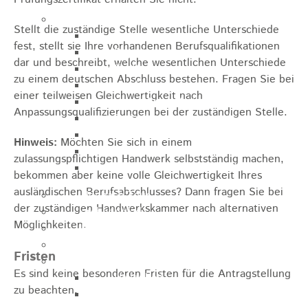
Sehenswürdigkeiten
Stellt die zuständige Stelle wesentliche Unterschiede
Rathaus
fest, stellt sie Ihre vorhandenen Berufsqualifikationen
Blockturm
dar und beschreibt, welche wesentlichen Unterschiede
Ev. Kirche
zu einem deutschen Abschluss bestehen. Fragen Sie bei
Miedermuseum
einer teilweisen Gleichwertigkeit nach
Haus "Anna Vetter"
Anpassungsqualifizierungen bei der zuständigen Stelle.
Polizeimuseum Heubach e.V.
Das Schloss in Heubach
Hinweis:
Möchten Sie sich in einem
Der Rosenstein
zulassungspflichtigen Handwerk selbstständig machen,
Höhlen rund um Heubach
bekommen aber keine volle Gleichwertigkeit Ihres
ausländischen Berufsabschlusses? Dann fragen Sie bei
Heubach Tour
der zuständigen Handwerkskammer nach alternativen
archaeopfad
Möglichkeiten.
Flugplatz
Anreise
Fristen
Schwimmbäder
Es sind keine besonderen Fristen für die Antragstellung
Hallenbad
zu beachten.
Freibad