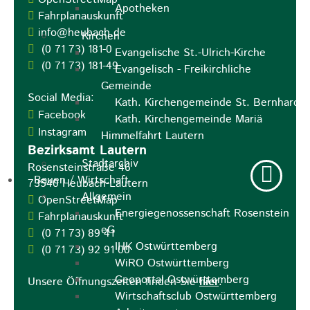
Apotheken
Fahrplanauskunft
info@heubach.de
Kirchen
(0
71
73) 181-0
Evangelische St.-Ulrich-Kirche
(0
71
73) 181-49
Evangelisch - Freikirchliche
Gemeinde
Social Media:
Kath. Kirchengemeinde St. Bernhard
Facebook
Kath. Kirchengemeinde Mariä
Instagram
Himmelfahrt Lautern
Bezirksamt Lautern
Stadtarchiv
Rosensteinstraße 46
Bauen / Wirtschaft
73540
Heubach-Lautern
Allgemein
OpenStreetMap
Energiegenossenschaft Rosenstein
Fahrplanauskunft
eG
(0
71
73) 89
41
IHK Ostwürttemberg
(0
71
73) 92
91
00
WiRO Ostwürttemberg
Geoportal Ostwürttemberg
Unsere Öffnungszeiten finden Sie
hier
.
Wirtschaftsclub Ostwürttemberg