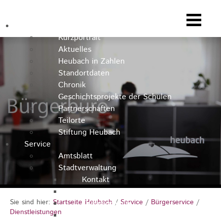
Heubach
Kurzportrait
Aktuelles
Heubach in Zahlen
Standortdaten
Chronik
Geschichtsprojekte der Schulen
Partnerschaften
Teilorte
Stiftung Heubach
Service
Amtsblatt
Stadtverwaltung
Kontakt
Rathausteam
Sie sind hier:
Startseite Heubach
/
Service
/
Bürgerservice
/
Organigramm
Dienstleistungen
Stellenausschreibungen