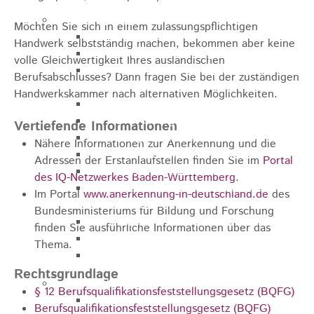
Pflegeangebote
Möchten Sie sich in einem zulassungspflichtigen
Pflegeberatung
Handwerk selbstständig machen, bekommen aber keine
Runder Tisch Pflege
volle Gleichwertigkeit Ihres ausländischen
Ökumenische Sozialstation
Berufsabschlusses? Dann fragen Sie bei der zuständigen
Rosenstein
Handwerkskammer nach alternativen Möglichkeiten.
Villa Rosenstein
DRK Mehrgenerationenhaus
Vertiefende Informationen
Pflegewohnhaus Haus Kielwein
Nähere Informationen zur Anerkennung und die
Seniorenzentrum Heubach
Adressen der Erstanlaufstellen finden Sie im
Portal
VDK Ortsverband Heubach
des IQ-Netzwerkes Baden-Württemberg
.
Ökumenische Nachbarschaftshilfe
Im Portal
www.anerkennung-in-deutschland.de
des
Heubach
Bundesministeriums für Bildung und Forschung
Förderverein Altenhilfe Heubach e.V.
finden Sie ausführliche Informationen über das
Seniorenwohnanlage Haus Hohgarten
Thema.
Bischof Sproll Haus
Rechtsgrundlage
Familie
§ 12 Berufsqualifikationsfeststellungsgesetz (BQFG)
Familienbüro
Berufsqualifikationsfeststellungsgesetz (BQFG)