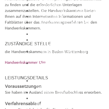
zu finden und die erforderlichen Unterlagen
Gemeinderat
zusammenzustellen. Die Handwerkskammern bieten
GEO - Vertreter im Aufsichtsrat
Ihnen auf ihren Internetseiten Informationen und
Ortschaftsrat
Faltblätter über das Anerkennungsverfahren bei den
Aufsichtsrat Wohnbau GmbH
Handwerkskammern.
Stiftungsrat "Stiftung Heubach"
Umlegungsausschuss
Verbandsversammlung der VG
ZUSTÄNDIGE STELLE
Rosenstein
Verbandsversammlung des
die Handwerkskammern in Baden-Württemberg
Abwasserzweckverband Lauter-Rems
Handwerkskammer Ulm
Verbandsversammlung des
Zweckverbands
Landeswasserversorgung
LEISTUNGSDETAILS
Verbandsversammlung Zweckverband
Voraussetzungen
"Gewerbeverband Rosenstein"
Sie haben im Ausland einen Berufsabschluss erworben.
Verwaltungsausschuss
Zweckverband "Gewerbeverband
Verfahrensablauf
Rosenstein" - Verwaltungsrat