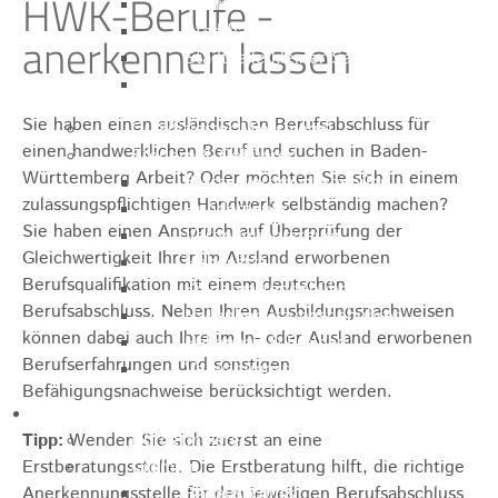
HWK-Berufe -
Sporthalle
Stadthalle großer Saal
anerkennen lassen
Stadthalle kleiner Saal
Tennishalle
Sie haben einen ausländischen Berufsabschluss für
Qualifizierter Mietspiegel
einen handwerklichen Beruf und suchen in Baden-
Steuern & Gebühren
Württemberg Arbeit? Oder möchten Sie sich in einem
Wasserverbrauchsgebühr
zulassungspflichtigen Handwerk selbständig machen?
Hundesteuer
Sie haben einen Anspruch auf Überprüfung der
Vergnügungssteuer
Gleichwertigkeit Ihrer im Ausland erworbenen
Hebesätze
Berufsqualifikation mit einem deutschen
Kindergartengebühren
Berufsabschluss. Neben Ihren Ausbildungsnachweisen
Hallenbenutzungsgebühren
können dabei auch Ihre im In- oder Ausland erworbenen
Hallenbad & Freibad
Berufserfahrungen und sonstigen
Verwaltungsgebühren
Befähigungsnachweise berücksichtigt werden.
Politik
Tipp:
Wenden Sie sich zuerst an eine
Bürgermeister
Erstberatungsstelle. Die Erstberatung hilft, die richtige
Gremien
Anerkennungsstelle für den jeweiligen Berufsabschluss
Bauausschuss