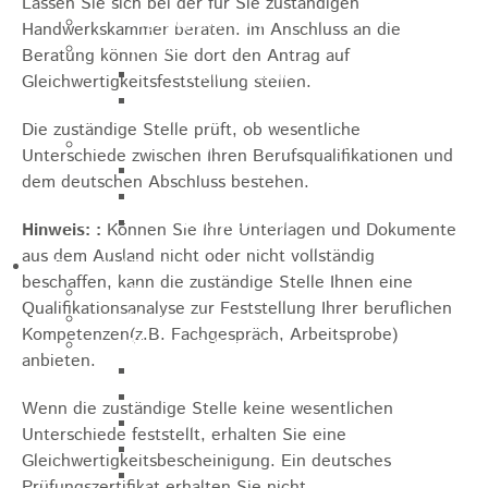
Lassen Sie sich bei der für Sie zuständigen
Jugendparlament
Handwerkskammer beraten. Im Anschluss an die
Wahlen
Beratung können Sie dort den Antrag auf
Wahlen Aktuell
Gleichwertigkeitsfeststellung stellen.
Wahlinformation
Die zuständige Stelle prüft, ob wesentliche
Nachhaltige Stadtentwicklung
Unterschiede zwischen Ihren Berufsqualifikationen und
Heubach gestalten
dem deutschen Abschluss bestehen.
Online Beteiligung
Zukunfts Team
Hinweis:
:
Können Sie Ihre Unterlagen und Dokumente
aus dem Ausland nicht oder nicht vollständig
Freizeit / Tourismus
beschaffen, kann die zuständige Stelle Ihnen eine
Gastgeber
Qualifikationsanalyse zur Feststellung Ihrer beruflichen
Veranstaltungen
Kompetenzen(z.B. Fachgespräch, Arbeitsprobe)
Museen & Sammlungen
anbieten.
Schloss
Miedermuseum
Wenn die zuständige Stelle keine wesentlichen
Heimatmuseum
Unterschiede feststellt, erhalten Sie eine
Polizeimuseum
Gleichwertigkeitsbescheinigung. Ein deutsches
Haus Anna Vetter
Prüfungszertifikat erhalten Sie nicht.