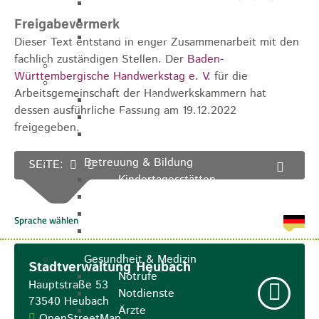
Zukunftswerkstatt
Sozialpädagogische Familienberatung
Freigabevermerk
Kinderfest
Dieser Text entstand in enger Zusammenarbeit mit den
fachlich zuständigen Stellen. Der
Baden-
Ferienprogramm
Württembergische Handwerkstag e. V.
für die
Jugend
Arbeitsgemeinschaft der Handwerkskammern hat
Jugendbüro
dessen ausführliche Fassung am 19.12.2022
Stadtjugendring
freigegeben.
JIL
Betreuung & Bildung
SEITE:
Kindertagesstätten
Schulen
Volkshochschule
Stadtbibliothek
Gesundheit & Medizin
Stadtverwaltung Heubach
Notrufe
Hauptstraße 53
Notdienste
73540
Heubach
Ärzte
OpenStreetMap