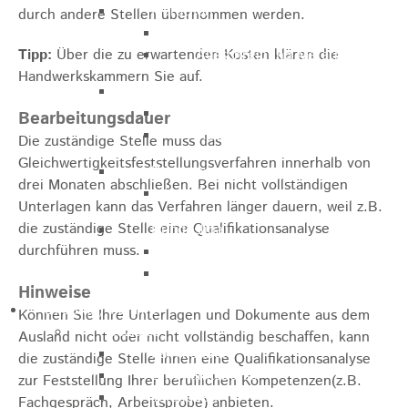
Marathon
durch andere Stellen übernommen werden.
Streckenbeschreibung
Tipp:
Über die zu erwartenden Kosten klären die
Ausschreibung Marathon
Handwerkskammern Sie auf.
Enduro
Streckenbeschreibung
Bearbeitungsdauer
Ausschreibung
Die zuständige Stelle muss das
Gleichwertigkeitsfeststellungsverfahren innerhalb von
Pumptrack
drei Monaten abschließen. Bei nicht vollständigen
Ausschreibung
Unterlagen kann das Verfahren länger dauern, weil z.B.
die zuständige Stelle eine Qualifikationsanalyse
Bundesliga
durchführen muss.
Streckenbeschreibung
Ausschreibung
Hinweise
Bildung / Familie
Können Sie Ihre Unterlagen und Dokumente aus dem
Soziales
Ausland nicht oder nicht vollständig beschaffen, kann
Familienbüro
die zuständige Stelle Ihnen eine Qualifikationsanalyse
Ehrenamtsbörse
zur Feststellung Ihrer beruflichen Kompetenzen(z.B.
Tafelladen
Fachgespräch, Arbeitsprobe) anbieten.