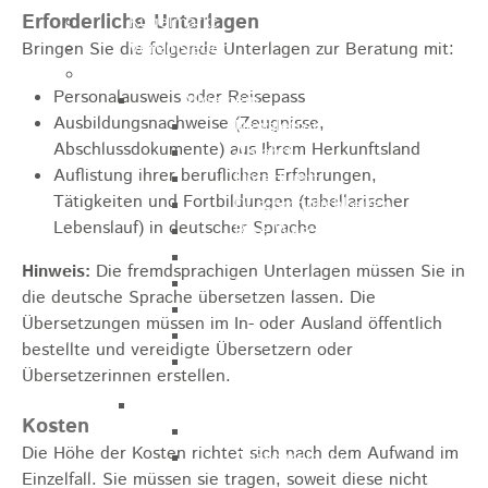
Erforderliche Unterlagen
Kugelmarkt
Vereinsleben
Bringen Sie die folgende Unterlagen zur Beratung mit:
Bike the Rock
Personalausweis oder Reisepass
Allgemein
Ausbildungsnachweise (Zeugnisse,
Newsletter
Abschlussdokumente) aus Ihrem Herkunftsland
Anfahrt
Auflistung ihrer beruflichen Erfahrungen,
Unterkunft
Tätigkeiten und Fortbildungen (tabellarischer
Duschmöglichkeiten
Lebenslauf) in deutscher Sprache
Bike Waschplatz
EXPO
Hinweis:
Die fremdsprachigen Unterlagen müssen Sie in
Palmares
die deutsche Sprache übersetzen lassen. Die
Geschichte
Übersetzungen müssen im In- oder Ausland öffentlich
Sponsoren
bestellte und vereidigte Übersetzern oder
Presse
Übersetzerinnen erstellen.
U9 - U15
Kosten
Streckenbeschreibung
Die Höhe der Kosten richtet sich nach dem Aufwand im
Ausschreibung
Einzelfall. Sie müssen sie tragen, soweit diese nicht