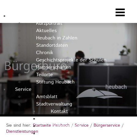
Heubach
Kurzportrait
Aktuelles
Heubach in Zahlen
Standortdaten
Chronik
Geschichtsprojekte der Schulen
Partnerschaften
Teilorte
Stiftung Heubach
Service
Amtsblatt
Stadtverwaltung
Kontakt
Rathausteam
Sie sind hier:
Startseite Heubach
/
Service
/
Bürgerservice
/
Organigramm
Dienstleistungen
Stellenausschreibungen