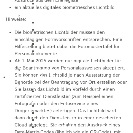
Ausdruck aus dem Eheregister
Apotheken
ein aktuelles digitales biometriesches Lichtbild
Kirchen
Hinweise:
Evangelische St.-Ulrich-Kirche
Evangelisch - Freikirchliche
Die biometrischen Lichtbilder müssen den
Gemeinde
einschlägigen Formvorschriften entsprechen. Eine
Kath. Kirchengemeinde St. Bernhard
Hilfestellung bietet dabei die
Fotomustertafel für
Kath. Kirchengemeinde Mariä
Personaldokumente
.
Himmelfahrt Lautern
Ab 1. Mai 2025 werden nur digitale Lichtbilder für
die Beantragung von Personalausweisen akzeptiert.
Stadtarchiv
Sie können das Lichtbild je nach Ausstattung der
Bauen / Wirtschaft
Behörde bei der Beantragung vor Ort erstellen oder
Allgemein
Sie lassen das Lichtbild im Vorfeld durch einen
Energiegenossenschaft Rosenstein
zertifizierten Dienstleister (zum Beispiel einen
eG
Fotografen oder den Fotoservice eines
IHK Ostwürttemberg
Drogeriemarktes) anfertigen.
Das Lichtbild wird
WiRO Ostwürttemberg
dann durch den Dienstleister in einer gesicherten
Geoportal Ostwürttemberg
Cloud abgelegt.
Sie erhalten den Ausdruck eines
Wirtschaftsclub Ostwürttemberg
Data-Matrix-Codes (ähnlich wie ein QR-Code), mit