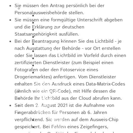
Sie müssen den Antrag persönlich bei der
Sehenswürdigkeiten
Personalausweisbehörde stellen.
Rathaus
Sie müssen eine formgültige Unterschrift abgeben
Blockturm
und die Erklärung zur deutschen
Ev. Kirche
Staatsangehörigkeit ausfüllen.
Miedermuseum
Bei der Beantragung können Sie
das Lichtbild - je
Haus "Anna Vetter"
nach Ausstattung der Behörde - vor Ort erstellen
Polizeimuseum Heubach e.V.
oder Sie lassen das Lichtbild im Vorfeld durch einen
Das Schloss in Heubach
zertifizierten Dienstleister (zum Beispiel einen
Der Rosenstein
Fotografen oder den Fotoservice eines
Höhlen rund um Heubach
Drogeriemarktes) anfertigen. Vom Dienstleister
erhalten Sie den Ausdruck eines Data-Matrix-Codes
Heubach Tour
(ähnlich wie ein QR-Code), mit Hilfe dessen die
archaeopfad
Behörde Ihr Lichtbild aus der Cloud abrufen kann.
Flugplatz
Seit dem 2. August 2021 ist die Aufnahme von
Anreise
Fingerabdrücken für Personen ab 6. Jahren
Schwimmbäder
verpflichtend. Sie werden auf dem Ausweis-Chip
Hallenbad
gespeichert. Bei Fehlen eines Zeigefingers,
Freibad