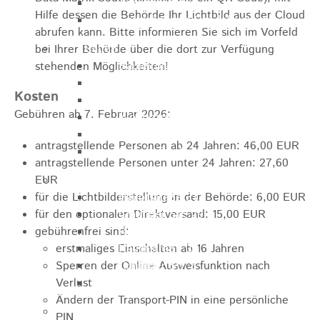
Arbeitsagentur
Hilfe dessen die Behörde Ihr Lichtbild aus der Cloud
Gewerbe- und Handelsverein
abrufen kann. Bitte informieren Sie sich im Vorfeld
Bauen
bei Ihrer Behörde über die dort zur Verfügung
Bauleitplanung
stehenden Möglichkeiten!
ELR
Kosten
Städtische Wohnbau-GmbH
Gebühren ab 7. Februar 2026:
Wohnbauplätze
Interessenliste
antragstellende Personen ab 24 Jahren: 46,00 EUR
Soziale Stadt
antragstellende Personen unter 24 Jahren: 27,60
EUR
Gewerbe-Immobilien-Service
für die Lichtbilderstellung in der Behörde: 6,00
Hauptstraße 31
EUR
für den optionalen Direktversand: 15,00
Gmünder Str. 29
EUR
gebührenfrei sind:
Raiffeisenstraße 10
erstmaliges Einschalten ab 16 Jahren
Hauptstraße 30
Sperren der Online-Ausweisfunktion nach
Gmünder Str. 5
Verlust
Ev. Pfarrhaus Hauptstraße 46
Ändern der Transport-PIN in eine persönliche
Gewerbegebiete
PIN