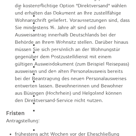
die kostenpflichtige Option "Direktversand" wählen
Pflegeangebote
und erhalten das Dokument an Ihre zustellfähige
Pflegeberatung
Wohnanschrift geliefert.
Voraussetzungen sind, dass
Runder Tisch Pflege
Sie mindestens 16. Jahre alt sind und den
Ökumenische Sozialstation
Ausweisantrag innerhalb Deutschlands bei der
Rosenstein
Behörde an Ihrem Wohnsitz stellen. Darüber hinaus
Villa Rosenstein
müssen Sie sich persönlich an der Wohnungstür
DRK Mehrgenerationenhaus
gegenüber dem
Postzustelldienst mit einem
Pflegewohnhaus Haus Kielwein
gültigen Ausweisdokument (zum Beispiel Reisepass)
Seniorenzentrum Heubach
ausweisen und den alten Personalausweis bereits
VDK Ortsverband Heubach
bei der Beantragung des neuen Personalausweises
Ökumenische Nachbarschaftshilfe
entwerten lassen.
Bewohnerinnen und Bewohner
Heubach
aus Büsingen (Hochrhein) und Helgoland können
Förderverein Altenhilfe Heubach e.V.
den Direktversand-Service nicht nutzen.
Seniorenwohnanlage Haus Hohgarten
Bischof Sproll Haus
Fristen
Antragstellung:
Familie
Familienbüro
frühestens acht Wochen vor der Eheschließung