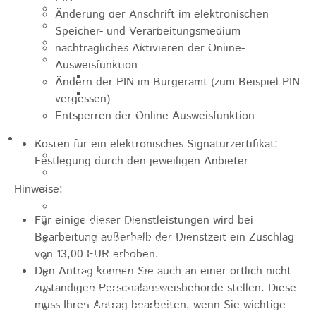
Unternehmen
Änderung der Anschrift im elektronischen
Kommunale Wärmeplanung
Speicher- und Verarbeitungsmedium
Starkregenrisiko und Hochwasser
nachträgliches Aktivieren der Online-
Breitbandausbau
Ausweisfunktion
Breitbandausbau Graue Flecken
Ändern der PIN im Bürgeramt (zum Beispiel PIN
Breitband - Eigenwirtschaftlicher
vergessen)
Ausbau - TNG
Entsperren der Online-Ausweisfunktion
Informationen
Kosten für ein elektronisches Signaturzertifikat:
Suche
Festlegung durch den jeweiligen Anbieter
Kontakt
Hinweise:
Inhaltsverzeichnis
Navigationshilfe
Für einige dieser Dienstleistungen wird bei
Impressum
Bearbeitung außerhalb der Dienstzeit ein Zuschlag
Nutzungsbedingungen
von 13,00 EUR erhoben.
Datenschutz
Den Antrag können Sie auch an einer örtlich nicht
Barrierefreiheit
zuständigen Personalausweisbehörde stellen. Diese
Leichte Sprache
muss Ihren Antrag bearbeiten, wenn Sie wichtige
Gebärdensprache