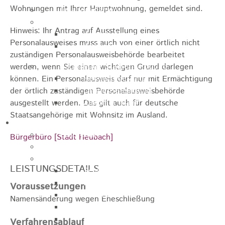
Wohnungen mit Ihrer Hauptwohnung, gemeldet sind.
Jugendparlament
Wahlen
Hinweis: Ihr Antrag auf Ausstellung eines
Wahlen Aktuell
Personalausweises muss auch von einer örtlich nicht
Wahlinformation
zuständigen Personalausweisbehörde bearbeitet
Nachhaltige Stadtentwicklung
werden, wenn Sie einen wichtigen Grund darlegen
Heubach gestalten
können. Ein Personalausweis darf nur mit Ermächtigung
Online Beteiligung
der örtlich zuständigen Personalausweisbehörde
Zukunfts Team
ausgestellt werden.
Das gilt auch für deutsche
Staatsangehörige mit Wohnsitz im Ausland.
Freizeit / Tourismus
Gastgeber
Bürgerbüro [Stadt Heubach]
Veranstaltungen
Museen & Sammlungen
LEISTUNGSDETAILS
Schloss
Miedermuseum
Voraussetzungen
Heimatmuseum
Namensänderung wegen Eheschließung
Polizeimuseum
Haus Anna Vetter
Verfahrensablauf