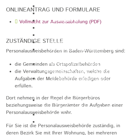
Gemeinderat
ONLINEANTRAG UND FORMULARE
GEO - Vertreter im Aufsichtsrat
Ortschaftsrat
Vollmacht zur Ausweisabholung (PDF)
Aufsichtsrat Wohnbau GmbH
Stiftungsrat "Stiftung Heubach"
ZUSTÄNDIGE STELLE
Umlegungsausschuss
Verbandsversammlung der VG
Personalausweisbehörden in Baden-Württemberg sind:
Rosenstein
Verbandsversammlung des
die Gemeinden als Ortspolizeibehörden
Abwasserzweckverband Lauter-Rems
die Verwaltungsgemeinschaften,
welche die
Verbandsversammlung des
Aufgaben der Meldebehörde erledigen oder
Zweckverbands
erfüllen.
Landeswasserversorgung
Dort nehmen in der Regel die Bürgerbüros
Verbandsversammlung Zweckverband
beziehungsweise die Bürgerämter die Aufgaben einer
"Gewerbeverband Rosenstein"
Personalausweisbehörde wahr.
Verwaltungsausschuss
Zweckverband "Gewerbeverband
Für Sie ist die Personalausweisbehörde zuständig, in
Rosenstein" - Verwaltungsrat
deren Bezirk Sie mit Ihrer Wohnung, bei mehreren