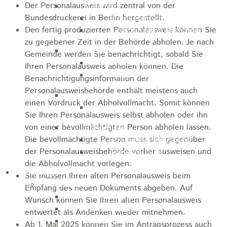
Der Personalausweis wird zentral von der
Marathon
Bundesdruckerei in Berlin hergestellt.
Streckenbeschreibung
Den fertig produzierten Personalausweis können Sie
Ausschreibung Marathon
zu gegebener Zeit in der Behörde abholen.
Je nach
Enduro
Gemeinde werden Sie benachrichtigt, sobald Sie
Streckenbeschreibung
Ihren Personalausweis abholen können. Die
Ausschreibung
Benachrichtigungsinformation der
Personalausweisbehörde enthält meistens auch
Pumptrack
einen Vordruck der Abholvollmacht. Somit können
Ausschreibung
Sie Ihren Personalausweis selbst abholen oder ihn
von einer bevollmächtigten Person abholen lassen.
Bundesliga
Die bevollmächtigte Person muss sich gegenüber
Streckenbeschreibung
der Personalausweisbehörde vorher ausweisen und
Ausschreibung
die Abholvollmacht vorlegen.
Bildung / Familie
Sie müssen Ihren alten Personalausweis beim
Soziales
Empfang des neuen Dokuments abgeben. Auf
Familienbüro
Wunsch können Sie Ihren alten Personalausweis
Ehrenamtsbörse
entwertet als Andenken wieder mitnehmen.
Tafelladen
Ab 1. Mai 2025 können Sie im Antragsprozess auch