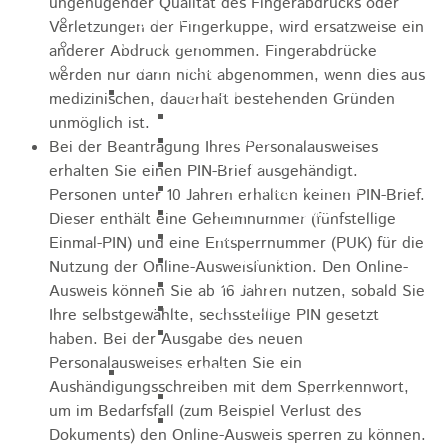
ungenügender Qualität des Fingerabdrucks oder
Kugelmarkt
Verletzungen der Fingerkuppe, wird ersatzweise ein
Vereinsleben
anderer Abdruck genommen. Fingerabdrücke
Bike the Rock
werden nur dann nicht abgenommen, wenn dies aus
Allgemein
medizinischen, dauerhaft bestehenden Gründen
Newsletter
unmöglich ist.
Anfahrt
Bei
der Beantragung
Ihres
Personalausweises
Unterkunft
erhalten Sie
einen PIN-Brief
ausgehändigt.
Duschmöglichkeiten
Personen unter 10 Jahren erhalten keinen PIN-Brief.
Bike Waschplatz
Dieser enthält eine
Geheimnummer
(fünfstellige
EXPO
Einmal
-PIN
)
und
eine
Entsperrnummer (PUK)
für die
Palmares
Nutzung der Online-Ausweisfunktion.
Den Online-
Geschichte
Ausweis können Sie ab 16 Jahren nutzen, sobald Sie
Sponsoren
Ihre selbstgewählte, sechsstellige PIN gesetzt
Presse
haben.
Bei der Ausgabe des neuen
Personalausweises erhalten Sie ein
U9 - U15
Aushändigungsschreiben mit dem Sperrkennwort,
Streckenbeschreibung
um im Bedarfsfall (zum Beispiel Verlust des
Ausschreibung
Dokuments) den Online-Ausweis sperren zu können
.