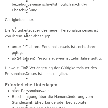
Zukunftswerkstatt
beziehungsweise schnellstmöglich nach der
Sozialpädagogische Familienberatung
Eheschließung
Kinderfest
Gültigkeitsdauer:
Ferienprogramm
Jugend
Die Gültigkeitsdauer des neuen Personalausweises ist
Jugendbüro
von Ihrem Alter abhängig:
Stadtjugendring
JIL
unter 24 Jahren: Personalausweis ist sechs Jahre
gültig.
Betreuung & Bildung
ab 24 Jahren: Personalausweis ist zehn Jahre gültig.
Kindertagesstätten
Schulen
Hinweis: Eine Verlängerung der Gültigkeitsdauer des
Volkshochschule
Personalausweises ist nicht möglich.
Stadtbibliothek
Erforderliche Unterlagen
Gesundheit & Medizin
alter Personalausweis
Notrufe
Bescheinigung über die Namensänderung vom
Notdienste
Standesamt, Eheurkunde oder beglaubigter
Ärzte