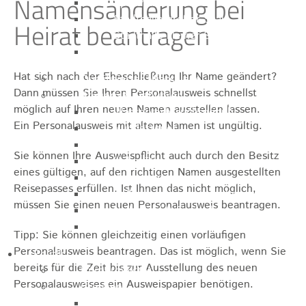
Namensänderung bei
Sporthalle
Stadthalle großer Saal
Heirat beantragen
Stadthalle kleiner Saal
Tennishalle
Hat sich nach der Eheschließung Ihr Name geändert?
Qualifizierter Mietspiegel
Dann müssen Sie Ihren Personalausweis schnellst
Steuern & Gebühren
möglich auf Ihren neuen Namen ausstellen lassen.
Wasserverbrauchsgebühr
Ein Personalausweis mit altem Namen ist ungültig.
Hundesteuer
Vergnügungssteuer
Sie können Ihre Ausweispflicht auch durch den Besitz
Hebesätze
eines gültigen, auf den richtigen Namen ausgestellten
Kindergartengebühren
Reisepasses erfüllen.
Ist Ihnen das nicht möglich,
Hallenbenutzungsgebühren
müssen Sie einen neuen Personalausweis beantragen.
Hallenbad & Freibad
Verwaltungsgebühren
Tipp:
Sie können gleichzeitig einen vorläufigen
Personalausweis beantragen. Das ist möglich, wenn Sie
Politik
bereits für die Zeit bis zur Ausstellung des neuen
Bürgermeister
Personalausweises ein Ausweispapier benötigen.
Gremien
Bauausschuss