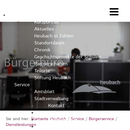
Heubach
Kurzportrait
Aktuelles
Heubach in Zahlen
Standortdaten
Chronik
Geschichtsprojekte der Schulen
Partnerschaften
Teilorte
Stiftung Heubach
Service
Amtsblatt
Stadtverwaltung
Kontakt
Rathausteam
Sie sind hier:
Startseite Heubach
/
Service
/
Bürgerservice
/
Organigramm
Dienstleistungen
Stellenausschreibungen