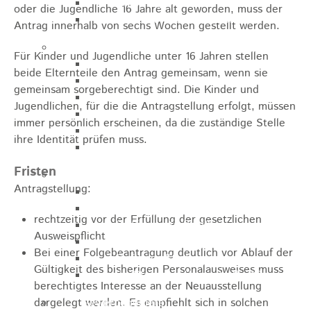
Arbeitsagentur
oder die Jugendliche 16 Jahre alt geworden, muss der
Gewerbe- und Handelsverein
Antrag innerhalb von sechs Wochen gestellt werden.
Bauen
Für Kinder und Jugendliche unter 16 Jahren stellen
Bauleitplanung
beide Elternteile den Antrag gemeinsam, wenn sie
ELR
gemeinsam sorgeberechtigt sind. Die Kinder und
Städtische Wohnbau-GmbH
Jugendlichen, für die die Antragstellung erfolgt, müssen
Wohnbauplätze
immer persönlich erscheinen, da die zuständige Stelle
Interessenliste
ihre Identität prüfen muss.
Soziale Stadt
Fristen
Gewerbe-Immobilien-Service
Antragstellung:
Hauptstraße 31
Gmünder Str. 29
rechtzeitig vor der Erfüllung der gesetzlichen
Raiffeisenstraße 10
Ausweispflicht
Hauptstraße 30
Bei einer Folgebeantragung deutlich vor Ablauf der
Gmünder Str. 5
Gültigkeit des bisherigen Personalausweises muss
Ev. Pfarrhaus Hauptstraße 46
berechtigtes Interesse an der Neuausstellung
dargelegt werden. Es empfiehlt sich in solchen
Gewerbegebiete