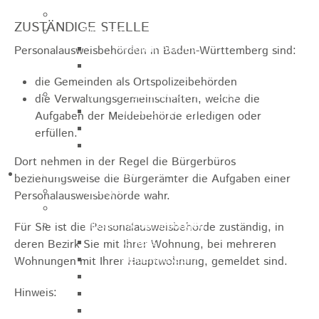
Jugendparlament
ZUSTÄNDIGE STELLE
Wahlen
Wahlen Aktuell
Personalausweisbehörden in Baden-Württemberg sind:
Wahlinformation
die Gemeinden als Ortspolizeibehörden
Nachhaltige Stadtentwicklung
die Verwaltungsgemeinschaften,
welche die
Heubach gestalten
Aufgaben der Meldebehörde erledigen oder
Online Beteiligung
erfüllen.
Zukunfts Team
Dort nehmen in der Regel die Bürgerbüros
Freizeit / Tourismus
beziehungsweise die Bürgerämter die Aufgaben einer
Gastgeber
Personalausweisbehörde wahr.
Veranstaltungen
Museen & Sammlungen
Für Sie ist die Personalausweisbehörde zuständig, in
Schloss
deren Bezirk Sie mit Ihrer Wohnung, bei mehreren
Miedermuseum
Wohnungen mit Ihrer Hauptwohnung, gemeldet sind.
Heimatmuseum
Hinweis:
Polizeimuseum
Haus Anna Vetter