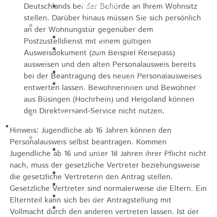
Apotheken
Deutschlands bei der Behörde an Ihrem Wohnsitz
stellen. Darüber hinaus müssen Sie sich persönlich
Kirchen
an der Wohnungstür gegenüber dem
Evangelische St.-Ulrich-Kirche
Postzustelldienst mit einem gültigen
Evangelisch - Freikirchliche
Ausweisdokument (zum Beispiel Reisepass)
Gemeinde
ausweisen und den alten Personalausweis bereits
Kath. Kirchengemeinde St. Bernhard
bei der Beantragung des neuen Personalausweises
Kath. Kirchengemeinde Mariä
entwerten lassen.
Bewohnerinnen und Bewohner
Himmelfahrt Lautern
aus Büsingen (Hochrhein) und Helgoland können
den Direktversand-Service nicht nutzen.
Stadtarchiv
Bauen / Wirtschaft
Hinweis: Jugendliche ab 16 Jahren können den
Allgemein
Personalausweis selbst beantragen. Kommen
Energiegenossenschaft Rosenstein
Jugendliche ab 16 und unter 18 Jahren ihrer Pflicht nicht
eG
nach, muss der gesetzliche Vertreter beziehungsweise
IHK Ostwürttemberg
die gesetzliche Vertreterin den Antrag stellen.
WiRO Ostwürttemberg
Gesetzliche Vertreter sind normalerweise die Eltern. Ein
Geoportal Ostwürttemberg
Elternteil kann sich bei der Antragstellung mit
Wirtschaftsclub Ostwürttemberg
Vollmacht durch den anderen vertreten lassen
. Ist der