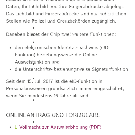
Gemeinderat
Daten, Ihr Lichtbild und Ihre Fingerabdrücke abgelegt.
GEO - Vertreter im Aufsichtsrat
Das Lichtbild und Fingerabdrücke sind nur hoheitlichen
Ortschaftsrat
Stellen wie Polizei und Grenzbehörden zugänglich.
Aufsichtsrat Wohnbau GmbH
Daneben bietet der Chip zwei weitere Funktionen:
Stiftungsrat "Stiftung Heubach"
Umlegungsausschuss
den elektronischen Identitätsnachweis (eID-
Verbandsversammlung der VG
Funktion) beziehungsweise die Online-
Rosenstein
Ausweisfunktion und
Verbandsversammlung des
die Unterschrifts- beziehungsweise Signaturfunktion
Abwasserzweckverband Lauter-Rems
Verbandsversammlung des
Seit dem 15. Juli 2017 ist die eID-Funktion in
Zweckverbands
Personalausweisen grundsätzlich immer eingeschaltet,
Landeswasserversorgung
wenn Sie mindestens 16 Jahre alt sind.
Verbandsversammlung Zweckverband
"Gewerbeverband Rosenstein"
ONLINEANTRAG UND FORMULARE
Verwaltungsausschuss
Zweckverband "Gewerbeverband
Vollmacht zur Ausweisabholung (PDF)
Rosenstein" - Verwaltungsrat