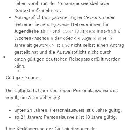
Fällen vorab mit der Personalausweisbehörde
Unternehmen
Kontakt aufzunehmen.
Kommunale Wärmeplanung
Antragspflicht sorgeberechtigter Personen oder
Starkregenrisiko und Hochwasser
Betreuer beziehungsweise Betreuerinnen für
Breitbandausbau
Jugendliche ab 16 und unter 18 Jahren: innerhalb 6
Breitbandausbau Graue Flecken
Wochen, nachdem der oder die Jugendliche 16
Breitband - Eigenwirtschaftlicher
Jahre alt geworden ist und nicht selbst einen Antrag
Ausbau - TNG
gestellt hat und die Ausweispflicht nicht durch
Informationen
einen gültigen deutschen Reisepass erfüllt werden
Suche
kann.
Kontakt
Gültigkeitsdauer:
Inhaltsverzeichnis
Navigationshilfe
Die Gültigkeitsdauer
des neuen Personalausweises
ist
Impressum
von Ihrem Alter abhängig:
Nutzungsbedingungen
Datenschutz
unter 24 Jahren: Personalausweis ist 6 Jahre gültig.
Barrierefreiheit
ab 24 Jahren: Personalausweis ist 10 Jahre gültig.
Leichte Sprache
Gebärdensprache
Eine Verlängerung der Gültigkeitsdauer des