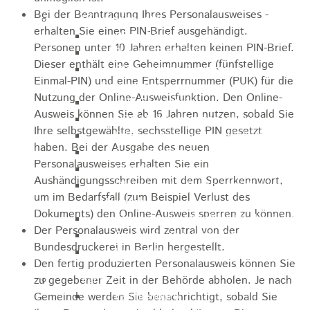
Bei der Beantragung
Ihres
Personalausweises
-
Pflegeangebote
erhalten Sie
einen PIN-Brief
ausgehändigt.
Pflegeberatung
Personen unter 10 Jahren erhalten keinen PIN-Brief.
Runder Tisch Pflege
Dieser enthält eine
Geheimnummer
(fünfstellige
Ökumenische Sozialstation
Einmal
-PIN
)
und
eine
Entsperrnummer (PUK)
für die
Rosenstein
Nutzung der Online-Ausweisfunktion.
Den Online-
Villa Rosenstein
Ausweis können Sie ab 16 Jahren nutzen, sobald Sie
DRK Mehrgenerationenhaus
Ihre selbstgewählte, sechsstellige PIN gesetzt
Pflegewohnhaus Haus Kielwein
haben.
Bei der Ausgabe des neuen
Seniorenzentrum Heubach
Personalausweises erhalten Sie ein
VDK Ortsverband Heubach
Aushändigungsschreiben mit dem Sperrkennwort,
Ökumenische Nachbarschaftshilfe
um im Bedarfsfall (zum Beispiel Verlust des
Heubach
Dokuments) den Online-Ausweis sperren zu können
.
Förderverein Altenhilfe Heubach e.V.
Der Personalausweis wird zentral von der
Seniorenwohnanlage Haus Hohgarten
Bundesdruckerei in Berlin hergestellt.
Bischof Sproll Haus
Den fertig produzierten Personalausweis können Sie
Familie
zu gegebener Zeit in der Behörde abholen.
Je nach
Familienbüro
Gemeinde werden Sie benachrichtigt, sobald Sie