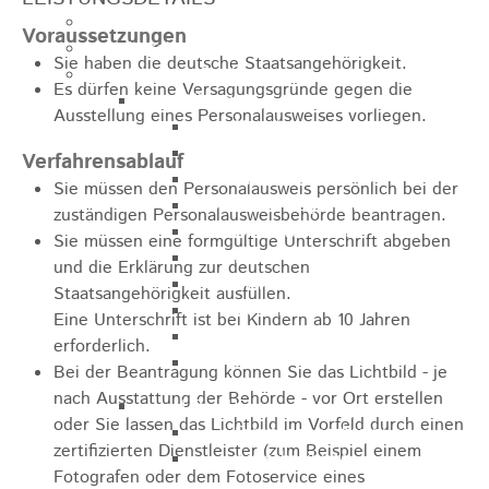
Kugelmarkt
Voraussetzungen
Vereinsleben
Sie haben die deutsche Staatsangehörigkeit.
Bike the Rock
Es dürfen keine Versagungsgründe gegen die
Allgemein
Ausstellung eines Personalausweises vorliegen
.
Newsletter
Anfahrt
Verfahrensablauf
Unterkunft
Sie müssen den Personalausweis persönlich bei der
Duschmöglichkeiten
zuständigen Personalausweisbehörde beantragen.
Bike Waschplatz
Sie müssen eine formgültige Unterschrift abgeben
EXPO
und die Erklärung zur deutschen
Palmares
Staatsangehörigkeit ausfüllen.
Geschichte
Eine Unterschrift ist bei Kindern ab 10 Jahren
Sponsoren
erforderlich.
Presse
Bei der Beantragung können Sie
das Lichtbild - je
nach Ausstattung der Behörde - vor Ort erstellen
U9 - U15
oder Sie lassen das Lichtbild im Vorfeld durch einen
Streckenbeschreibung
zertifizierten Dienstleister (zum Beispiel einem
Ausschreibung
Fotografen oder dem Fotoservice eines