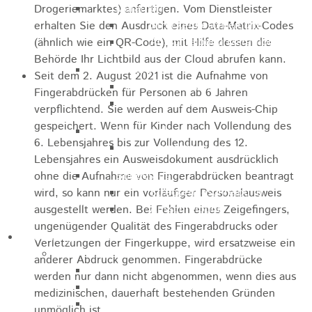
Marathon
Drogeriemarktes) anfertigen. Vom Dienstleister
Streckenbeschreibung
erhalten Sie den Ausdruck eines Data-Matrix-Codes
Ausschreibung Marathon
(ähnlich wie ein QR-Code), mit Hilfe dessen die
Behörde Ihr Lichtbild aus der Cloud abrufen kann.
Enduro
Seit dem 2. August 2021 ist die Aufnahme von
Streckenbeschreibung
Fingerabdrücken für Personen ab 6 Jahren
Ausschreibung
verpflichtend. Sie werden auf dem Ausweis-Chip
gespeichert.
Wenn für Kinder nach Vollendung des
Pumptrack
6. Lebensjahres bis zur Vollendung des 12.
Ausschreibung
Lebensjahres ein Ausweisdokument ausdrücklich
Bundesliga
ohne die Aufnahme von Fingerabdrücken beantragt
Streckenbeschreibung
wird,
so kann nur ein vorläufiger Personalausweis
Ausschreibung
ausgestellt werden
.
Bei Fehlen eines Zeigefingers,
ungenügender Qualität des Fingerabdrucks oder
Bildung / Familie
Verletzungen der Fingerkuppe, wird ersatzweise ein
Soziales
anderer Abdruck genommen. Fingerabdrücke
Familienbüro
werden nur dann nicht abgenommen, wenn dies aus
Ehrenamtsbörse
medizinischen, dauerhaft bestehenden Gründen
Tafelladen
unmöglich ist.