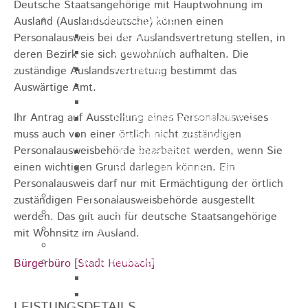
Deutsche Staatsangehörige mit Hauptwohnung im
Sehenswürdigkeiten
Ausland (Auslandsdeutsche) können einen
Rathaus
Personalausweis bei der Auslandsvertretung stellen, in
Blockturm
deren Bezirk sie sich gewöhnlich aufhalten. Die
Ev. Kirche
zuständige Auslandsvertretung bestimmt das
Miedermuseum
Auswärtige Amt.
Haus "Anna Vetter"
Ihr Antrag auf Ausstellung eines Personalausweises
Polizeimuseum Heubach e.V.
muss auch von einer örtlich nicht zuständigen
Das Schloss in Heubach
Personalausweisbehörde bearbeitet werden, wenn Sie
Der Rosenstein
einen wichtigen Grund darlegen können. Ein
Höhlen rund um Heubach
Personalausweis darf nur mit Ermächtigung der örtlich
Heubach Tour
zuständigen Personalausweisbehörde ausgestellt
archaeopfad
werden.
Das gilt auch für deutsche Staatsangehörige
Flugplatz
mit Wohnsitz im Ausland.
Anreise
Schwimmbäder
Bürgerbüro [Stadt Heubach]
Hallenbad
Freibad
LEISTUNGSDETAILS