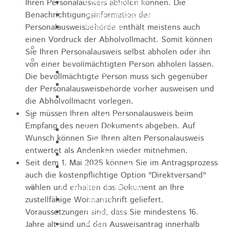
Zukunftswerkstatt
Ihren Personalausweis abholen können. Die
Sozialpädagogische Familienberatung
Benachrichtigungsinformation der
Kinderfest
Personalausweisbehörde enthält meistens auch
einen Vordruck der Abholvollmacht. Somit können
Ferienprogramm
Sie Ihren Personalausweis selbst abholen oder ihn
Jugend
von einer bevollmächtigten Person abholen lassen.
Jugendbüro
Die bevollmächtigte Person muss sich gegenüber
Stadtjugendring
der Personalausweisbehörde vorher ausweisen und
JIL
die Abholvollmacht vorlegen.
Sie müssen Ihren alten Personalausweis beim
Betreuung & Bildung
Empfang des neuen Dokuments abgeben. Auf
Kindertagesstätten
Wunsch können Sie Ihren alten Personalausweis
Schulen
entwertet als Andenken wieder mitnehmen.
Volkshochschule
Seit dem 1. Mai 2025 können Sie im Antragsprozess
Stadtbibliothek
auch die kostenpflichtige Option "Direktversand"
Gesundheit & Medizin
wählen und erhalten das Dokument an Ihre
Notrufe
zustellfähige Wohnanschrift geliefert.
Notdienste
Voraussetzungen sind, dass Sie mindestens 16.
Ärzte
Jahre alt sind und den Ausweisantrag innerhalb