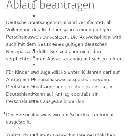
Ablauf beantragen
Sporthalle
Stadthalle großer Saal
Stadthalle kleiner Saal
Deutsche Staatsangehörige sind verpflichtet, ab
Tennishalle
Vollendung des 16. Lebensjahres einen gültigen
Qualifizierter Mietspiegel
Personalausweis zu besitzen.
Die Ausweispflicht wird
Steuern & Gebühren
auch mit dem Besitz eines
gültigen deutschen
Wasserverbrauchsgebühr
Reisepasses erfüllt.
Sie sind aber nicht dazu
Hundesteuer
verpflichtet, Ihren Ausweis ständig mit sich zu führen.
Vergnügungssteuer
Hebesätze
Für Kinder und Jugendliche unter 16 Jahren darf auf
Kindergartengebühren
Antrag ein Personalausweis ausgestellt werden.
Hallenbenutzungsgebühren
Deutschen Staatsangehörigen ohne Wohnung in
Hallenbad & Freibad
Deutschland kann auf Antrag ebenfalls ein
Verwaltungsgebühren
Personalausweis ausgestellt werden.
Politik
Der Personalausweis wird im Scheckkartenformat
Bürgermeister
ausgestellt.
Gremien
Bauausschuss
Zusätzlich sind im Ausweis-Chip Ihre persönlichen