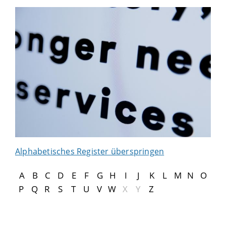
Alphabetisches Register überspringen
A
B
C
D
E
F
G
H
I
J
K
L
M
N
O
P
Q
R
S
T
U
V
W
X
Y
Z