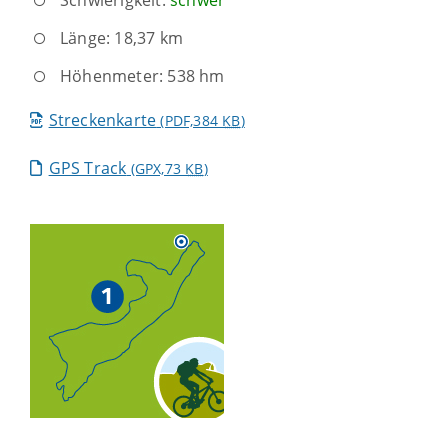
Länge: 18,37 km
Höhenmeter: 538 hm
Streckenkarte
(PDF,384
KB
)
GPS Track
(GPX,73
KB
)