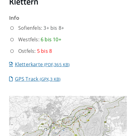
Klettern
Info
Sofienfels:
3+ bis 8+
Westfels:
6 bis 10+
Ostfels:
5 bis 8
Kletterkarte
(PDF,365
KB
)
GPS Track
(GPX,3
KB
)