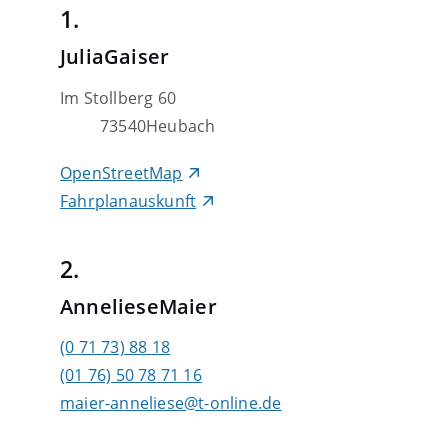
1.
Julia
Gaiser
Im Stollberg 60
73540
Heubach
OpenStreetMap
Fahrplanauskunft
2.
Anneliese
Maier
(0
71
73) 88
18
(01
76) 50
78
71
16
maier-anneliese@t-online.de