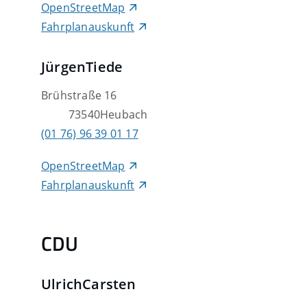
OpenStreetMap
Fahrplanauskunft
Jürgen
Tiede
Brühstraße 16
73540
Heubach
(01
76) 96
39
01
17
OpenStreetMap
Fahrplanauskunft
CDU
Ulrich
Carsten