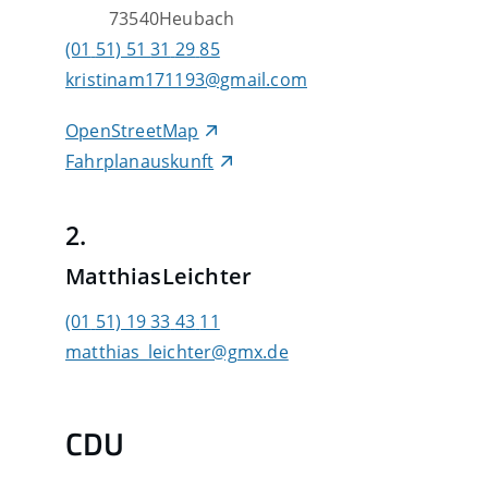
73540
Heubach
(01
51) 51
31
29
85
kristinam171193@gmail.com
OpenStreetMap
Fahrplanauskunft
2.
Matthias
Leichter
(01
51) 19
33
43
11
matthias_leichter@gmx.de
CDU