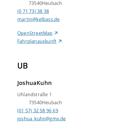
73540
Heubach
(0
71
73) 38
38
martin@kelbass.de
OpenStreetMap
Fahrplanauskunft
UB
Joshua
Kuhn
Uhlandstraße 1
73540
Heubach
(01
57) 32
58
96
69
joshua_kuhn@gmx.de