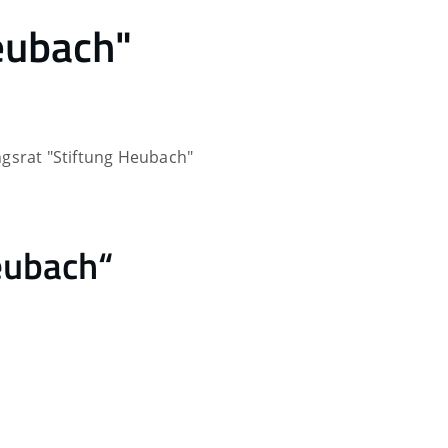
Heubach"
ngsrat "Stiftung Heubach"
eubach“