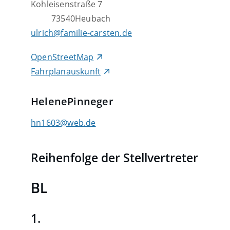
Kohleisenstraße 7
73540
Heubach
ulrich@familie-carsten.de
OpenStreetMap
Fahrplanauskunft
Helene
Pinneger
hn1603@web.de
Reihenfolge der Stellvertreter
BL
1.