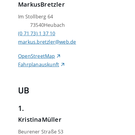
Markus
Bretzler
Im Stollberg 64
73540
Heubach
(0
71
73) 1
37
10
markus.bretzler@web.de
OpenStreetMap
Fahrplanauskunft
UB
1.
Kristina
Müller
Beurener Straße 53