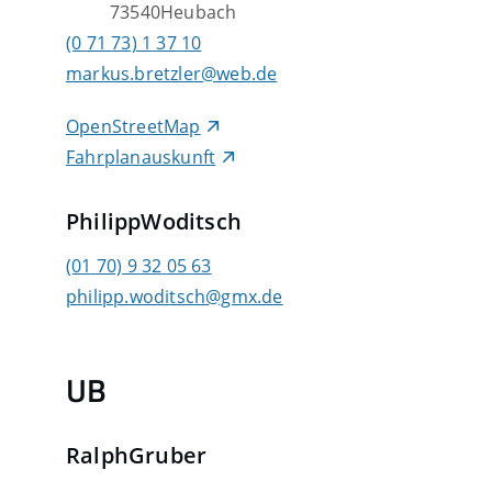
73540
Heubach
(0
71
73) 1
37
10
markus.bretzler@web.de
OpenStreetMap
Fahrplanauskunft
Philipp
Woditsch
(01
70) 9
32
05
63
philipp.woditsch@gmx.de
UB
Ralph
Gruber