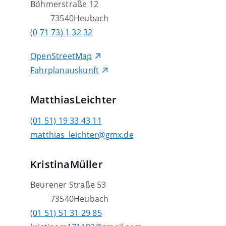
Böhmerstraße 12
73540
Heubach
(0
71
73) 1
32
32
OpenStreetMap
Fahrplanauskunft
Matthias
Leichter
(01
51) 19
33
43
11
matthias_leichter@gmx.de
Kristina
Müller
Beurener Straße 53
73540
Heubach
(01
51) 51
31
29
85