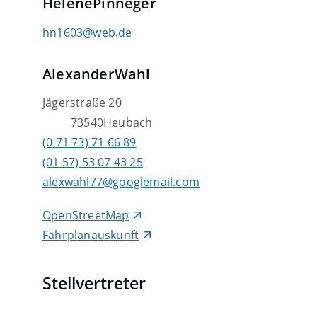
Helene
Pinneger
hn1603@web.de
Alexander
Wahl
Jägerstraße 20
73540
Heubach
(0
71
73) 71
66
89
(01
57) 53
07
43
25
alexwahl77@googlemail.com
OpenStreetMap
Fahrplanauskunft
Stellvertreter