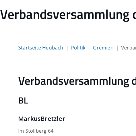
Verbandsversammlung d
Startseite Heubach
Politik
Gremien
Verba
Verbandsversammlung d
BL
Markus
Bretzler
Im Stollberg 64