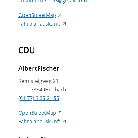
kristinam171193@gmail.com
OpenStreetMap
Fahrplanauskunft
CDU
Albert
Fischer
Rennsteigweg 21
73540
Heubach
(01
77) 3
35
21
55
OpenStreetMap
Fahrplanauskunft