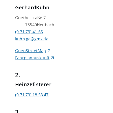
Gerhard
Kuhn
Goethestraße 7
73540
Heubach
(0
71
73) 41
65
kuhn.ge@gmx.de
OpenStreetMap
Fahrplanauskunft
2.
Heinz
Pfisterer
(0
71
73) 18
53
47
3.