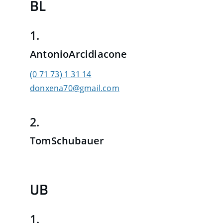
BL
1.
Antonio
Arcidiacone
(0
71
73) 1
31
14
donxena70@gmail.com
2.
Tom
Schubauer
UB
1.