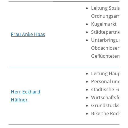
Leitung Sozial- 
Ordnungsamt
Kugelmarkt
Städtepartnersc
Frau
Anke
Haas
Unterbringung 
Obdachlosen un
Geflüchteten
Leitung Haupta
Personal und Or
städtische Einri
Herr
Eckhard
Wirtschaftsförd
Häffner
Grundstücksver
Bike the Rock