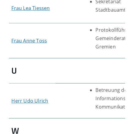
Sekretariat
Frau
Lea
Tiessen
Stadtbauamtslei
Protokollführun
Gemeinderat un
Frau
Anne
Toss
Gremien
U
Betreuung der
Informations- u
Herr
Udo
Ulrich
Kommunikations
W