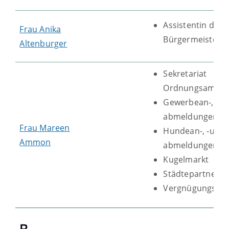
Assistentin des
Frau
Anika
Bürgermeisters
Altenburger
Sekretariat
Ordnungsamtsle
Gewerbean-, -um
abmeldungen
Frau
Mareen
Hundean-, -um- 
Ammon
abmeldungen
Kugelmarkt
Städtepartnersc
Vergnügungsste
B