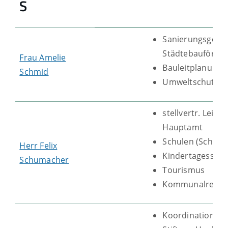
S
Sanierungsgebie
Städtebauförde
Frau
Amelie
Bauleitplanung
Schmid
Umweltschutz
stellvertr. Leitu
Hauptamt
Schulen (Schultr
Herr
Felix
Kindertagesstät
Schumacher
Tourismus
Kommunalrecht
Koordination IT