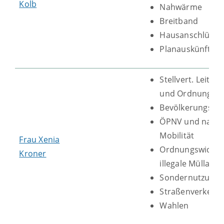
Kolb
Nahwärme
Breitband
Hausanschlüsse
Planauskünfte
Stellvert. Leitung
und Ordnungsa
Bevölkerungssc
ÖPNV und nachh
Mobilität
Frau
Xenia
Ordnungswidrigk
Kroner
illegale Müllabl
Sondernutzung
Straßenverkehr
Wahlen