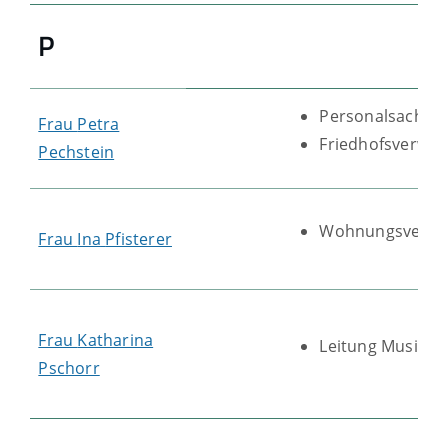
P
Personalsachbe
Frau
Petra
Friedhofsverwal
Pechstein
Wohnungsverwa
Frau
Ina
Pfisterer
Frau
Katharina
Leitung Musiksc
Pschorr