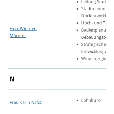
Leitung Stadtba
Stadtplanung u
Dorfentwicklung
Hoch- und Tiefb
Herr
Winfried
Bauleitplanung, 
Mürdter
Bebauungsplanv
Strategische bau
Entwicklungen
Windenergie
N
Lohnbüro
Frau
Karin
Nafcz