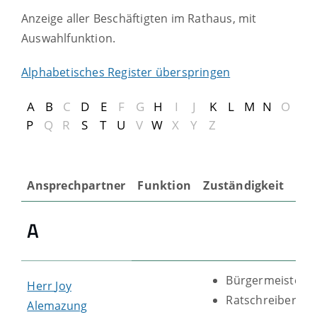
Anzeige aller Beschäftigten im Rathaus, mit
Auswahlfunktion.
Alphabetisches Register überspringen
A
B
C
D
E
F
G
H
I
J
K
L
M
N
O
P
Q
R
S
T
U
V
W
X
Y
Z
Ansprechpartner
Funktion
Zuständigkeit
A
Bürgermeister
Herr
Joy
Ratschreiber
Alemazung