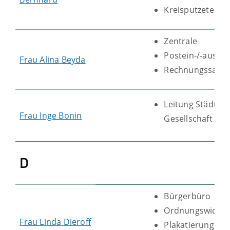
Kreisputzete
Zentrale
Postein-/-ausga
Frau
Alina
Beyda
Rechnungssachb
Leitung Städt. 
Frau
Inge
Bonin
Gesellschaft mb
D
Bürgerbüro
Ordnungswidrig
Frau
Linda
Dieroff
Plakatierungen