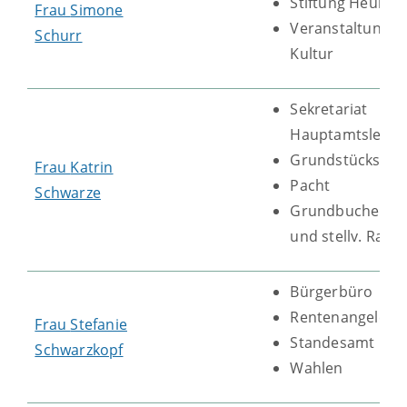
Stiftung Heubac
Frau
Simone
Veranstaltungsk
Schurr
Kultur
Sekretariat
Hauptamtsleitu
Grundstücksver
Frau
Katrin
Pacht
Schwarze
Grundbucheinsic
und stellv. Rats
Bürgerbüro
Rentenangelege
Frau
Stefanie
Standesamt
Schwarzkopf
Wahlen