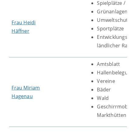
Spielplätze / Sp
Grünanlagen / 
Umweltschutz
Frau
Heidi
Sportplätze
Häffner
Entwicklungsp
ländlicher Raum
Amtsblatt
Hallenbelegung
Vereine
Frau
Miriam
Bäder
Hagenau
Wald
Geschirrmobil/
Markthütten etc