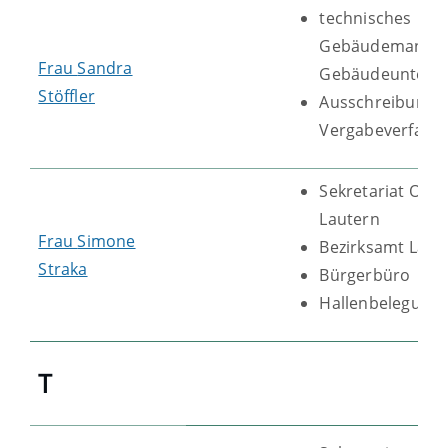
technisches
Gebäudemanag
Frau
Sandra
Gebäudeunterha
Stöffler
Ausschreibunge
Vergabeverfahr
Sekretariat Ort
Lautern
Frau
Simone
Bezirksamt Laut
Straka
Bürgerbüro
Hallenbelegung 
T