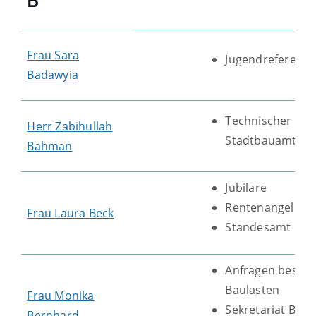
Frau
Sara
Jugendreferenti
Badawyia
Technischer Mit
Herr
Zabihullah
Stadtbauamt
Bahman
Jubilare
Rentenangelege
Frau
Laura
Beck
Standesamt
Anfragen beste
Baulasten
Frau
Monika
Sekretariat Bauh
Bernhard