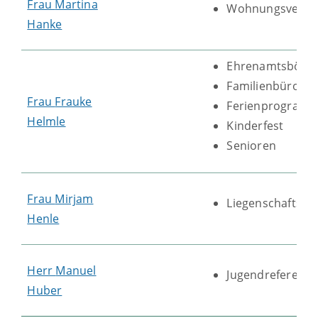
Frau
Martina
Wohnungsverwa
Hanke
Ehrenamtsbörs
Familienbüro
Frau
Frauke
Ferienprogram
Helmle
Kinderfest
Senioren
Frau
Mirjam
Liegenschaftsve
Henle
Herr
Manuel
Jugendreferent
Huber