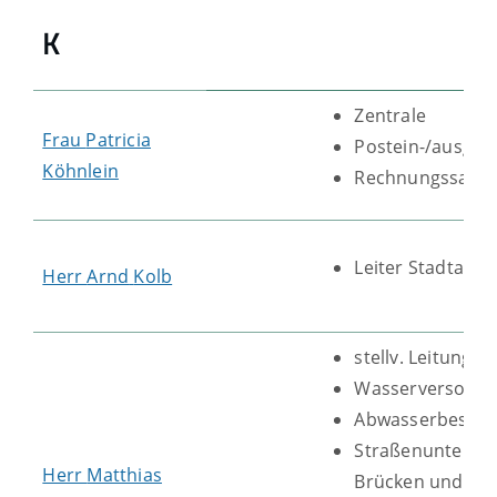
K
Zentrale
Frau
Patricia
Postein-/ausgan
Köhnlein
Rechnungssachb
Leiter Stadtarch
Herr
Arnd
Kolb
stellv. Leitung 
Wasserversorgu
Abwasserbeseit
Straßenunterhal
Herr
Matthias
Brücken und Ge