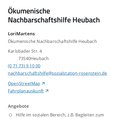
Ökumenische
Nachbarschaftshilfe Heubach
Lori
Martens
Ökumenische Nachbarschaftshilfe Heubach
Karlsbader Str. 4
73540
Heubach
(0
71
73) 9
10
00
nachbarschaftshilfe@sozialstation-rosenstein.de
OpenStreetMap
Fahrplanauskunft
Angebote
Hilfe im sozialen Bereich, z.B. Begleiten zum