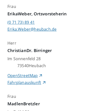
Frau
Erika
Weber
, Ortsvorsteherin
(0
71
73) 89
41
Erika.Weber@heubach.de
Herr
Christian
Dr. Birringer
Im Sonnenfeld 28
73540
Heubach
OpenStreetMap
Fahrplanauskunft
Frau
Madlen
Bretzler