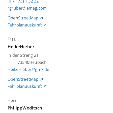
(0
71
73) 1
32
32
rgruber@emag.com
OpenStreetMap
Fahrplanauskunft
Frau
Heike
Hieber
In der Streng 21
73540
Heubach
HeikeHieber@gmx.de
OpenStreetMap
Fahrplanauskunft
Herr
Philipp
Woditsch