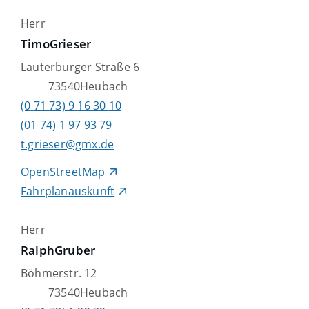
Herr
Timo
Grieser
Lauterburger Straße 6
73540
Heubach
(0
71
73) 9
16
30
10
(01
74) 1
97
93
79
t.grieser@gmx.de
OpenStreetMap
Fahrplanauskunft
Herr
Ralph
Gruber
Böhmerstr. 12
73540
Heubach