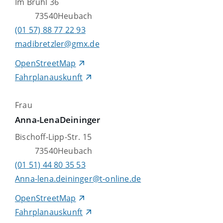
Im Brühl 36
73540
Heubach
(01
57) 88
77
22
93
madibretzler@gmx.de
OpenStreetMap
Fahrplanauskunft
Frau
Anna-Lena
Deininger
Bischoff-Lipp-Str. 15
73540
Heubach
(01
51) 44
80
35
53
Anna-lena.deininger@t-online.de
OpenStreetMap
Fahrplanauskunft