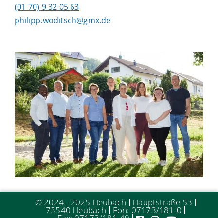
(01
70) 9
32
05
63
philipp.woditsch@gmx.de
© 2024 - 2025 Heubach
Hauptstraße 53
73540 Heubach
Fon: 07173/181-0
Fax: 07173/181-49