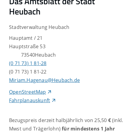
Das Amtsblatt der Stadt
Heubach
Stadtverwaltung Heubach
Hauptamt / 21
Hauptstraße 53
73540
Heubach
(0
71
73) 1
81-28
(0
71
73) 1
81-22
Miriam.Hagenau@Heubach.de
OpenStreetMap
Fahrplanauskunft
Bezugspreis derzeit halbjährlich von 25,50
€
(inkl.
Mwst und Trägerlohn)
für mindestens 1 Jahr