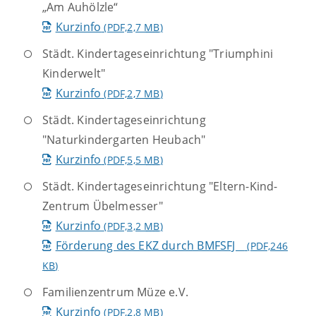
„Am Auhölzle“
Kurzinfo
(PDF,2,7
MB
)
Städt. Kindertageseinrichtung "Triumphini
Kinderwelt"
Kurzinfo
(PDF,2,7
MB
)
Städt. Kindertageseinrichtung
"Naturkindergarten Heubach"
Kurzinfo
(PDF,5,5
MB
)
Städt. Kindertageseinrichtung "Eltern-Kind-
Zentrum Übelmesser"
Kurzinfo
(PDF,3,2
MB
)
Förderung des EKZ durch BMFSFJ
(PDF,246
KB
)
Familienzentrum Müze e.V.
Kurzinfo
(PDF,2,8
MB
)