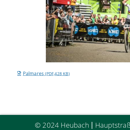
Palmares
(PDF,428
KB
)
© 2024 Heubach
Hauptstra