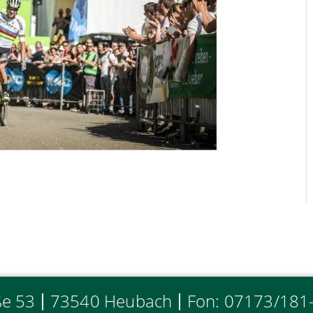
ße 53
73540 Heubach
Fon: 07173/181