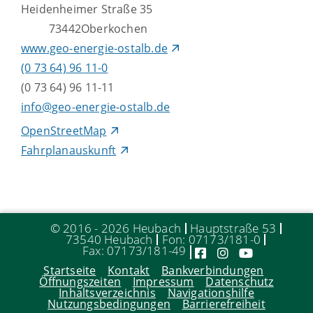
Heidenheimer Straße 35
73442
Oberkochen
www.geo-energie-ostalb.de
(0
73
64) 96
11-0
(0
73
64) 96
11-11
info@geo-energie-ostalb.de
OpenStreetMap
Fahrplanauskunft
© 2016 - 2026 Heubach
Hauptstraße 53
73540 Heubach
Fon: 07173/181-0
Fax: 07173/181-49
Startseite
Kontakt
Bankverbindungen
Öffnungszeiten
Impressum
Datenschutz
Inhaltsverzeichnis
Navigationshilfe
Nutzungsbedingungen
Barrierefreiheit