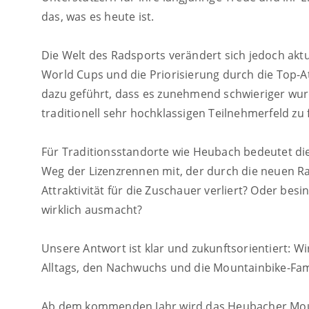
das, was es heute ist.
Die Welt des Radsports verändert sich jedoch aktu
World Cups und die Priorisierung durch die Top-A
dazu geführt, dass es zunehmend schwieriger wu
traditionell sehr hochklassigen Teilnehmerfeld zu 
Für Traditionsstandorte wie Heubach bedeutet di
Weg der Lizenzrennen mit, der durch die neuen R
Attraktivität für die Zuschauer verliert? Oder bes
wirklich ausmacht?
Unsere Antwort ist klar und zukunftsorientiert: Wi
Alltags, den Nachwuchs und die Mountainbike-Fami
Ab dem kommenden Jahr wird das Heubacher Moun