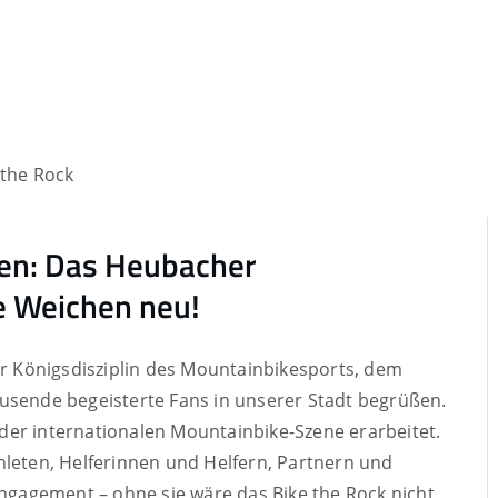
 the Rock
en: Das Heubacher
ie Weichen neu!
er Königsdisziplin des Mountainbikesports, dem
usende begeisterte Fans in unserer Stadt begrüßen.
der internationalen Mountainbike-Szene erarbeitet.
hleten, Helferinnen und Helfern, Partnern und
Engagement – ohne sie wäre das Bike the Rock nicht