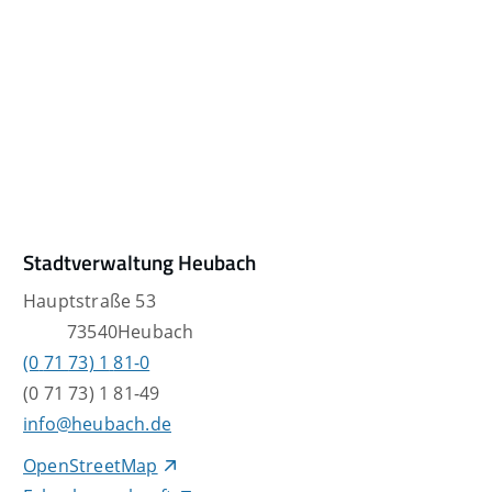
Stadtverwaltung Heubach
Hauptstraße 53
73540
Heubach
(0
71
73) 1
81-0
(0
71
73) 1
81-49
info@heubach.de
OpenStreetMap