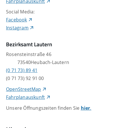
Fahrplanauskunft
Social Media:
Facebook
Instagram
Bezirksamt Lautern
Rosensteinstraße 46
73540
Heubach-Lautern
(0
71
73) 89
41
(0
71
73) 92
91
00
OpenStreetMap
Fahrplanauskunft
Unsere Öffnungszeiten finden Sie
hier
.