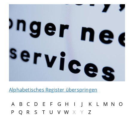
Alphabetisches Register überspringen
A
B
C
D
E
F
G
H
I
J
K
L
M
N
O
P
Q
R
S
T
U
V
W
X
Y
Z