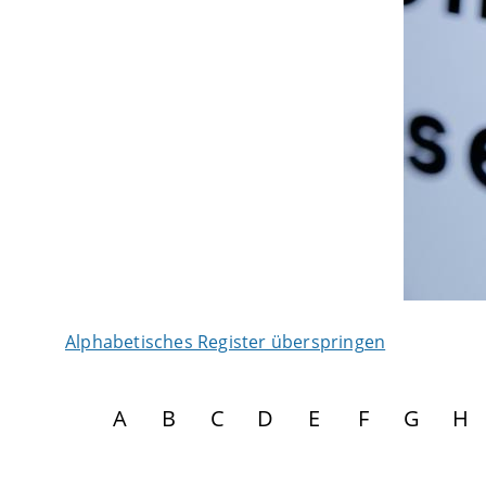
Alphabetisches Register überspringen
A
B
C
D
E
F
G
H