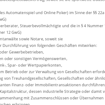
lles Automatenspiel und Online Poker) im Sinne der §§ 22
GwG)
teuerberater, Steuerbevollmächtigte und die in § 4 Numme
mmer 12 GwG)
tanwälte sowie Notare, soweit sie
r Durchführung von folgenden Geschäften mitwirken:
 oder Gewerbebetrieben,
ren oder sonstigen Vermögenswerten,
nk-, Spar- oder Wertpapierkonten,
m Betrieb oder zur Verwaltung von Gesellschaften erforde
g von Treuhandgesellschaften, Gesellschaften oder ähnli
nten Finanz- oder Immobilientransaktionen durchführen
Kapitalstruktur, dessen industrielle Strategie oder damit
Zusammenhang mit Zusammenschlüssen oder Übernahmen 
rsachen erbringen