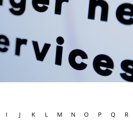
I
J
K
L
M
N
O
P
Q
R