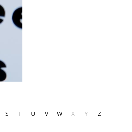
S
T
U
V
W
X
Y
Z