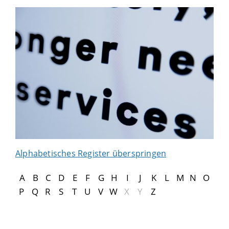
Alphabetisches Register überspringen
A
B
C
D
E
F
G
H
I
J
K
L
M
N
O
P
Q
R
S
T
U
V
W
X
Y
Z