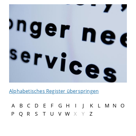
Alphabetisches Register überspringen
A
B
C
D
E
F
G
H
I
J
K
L
M
N
O
P
Q
R
S
T
U
V
W
X
Y
Z