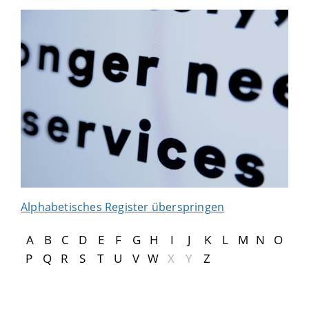
Alphabetisches Register überspringen
A
B
C
D
E
F
G
H
I
J
K
L
M
N
O
P
Q
R
S
T
U
V
W
X
Y
Z