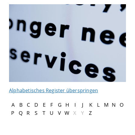
Alphabetisches Register überspringen
A
B
C
D
E
F
G
H
I
J
K
L
M
N
O
P
Q
R
S
T
U
V
W
X
Y
Z