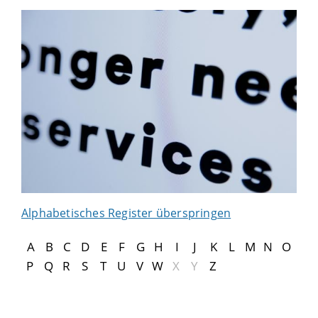
Alphabetisches Register überspringen
A
B
C
D
E
F
G
H
I
J
K
L
M
N
O
P
Q
R
S
T
U
V
W
X
Y
Z