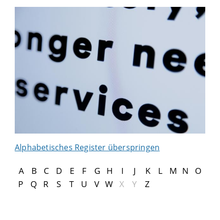
Alphabetisches Register überspringen
A
B
C
D
E
F
G
H
I
J
K
L
M
N
O
P
Q
R
S
T
U
V
W
X
Y
Z