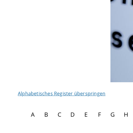
Alphabetisches Register überspringen
A
B
C
D
E
F
G
H