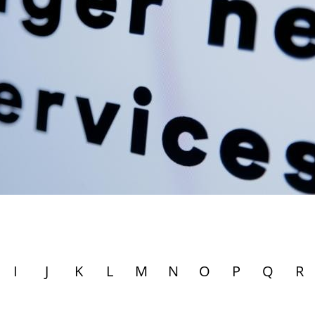
I
J
K
L
M
N
O
P
Q
R