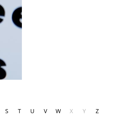
S
T
U
V
W
X
Y
Z