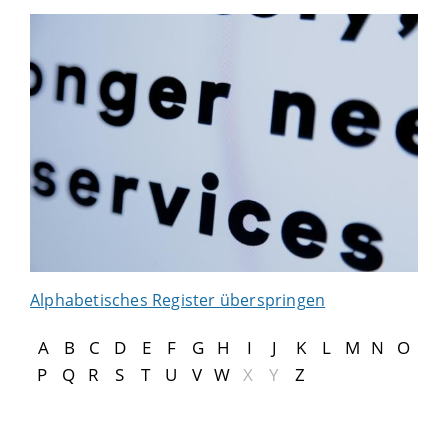
Alphabetisches Register überspringen
A
B
C
D
E
F
G
H
I
J
K
L
M
N
O
P
Q
R
S
T
U
V
W
X
Y
Z